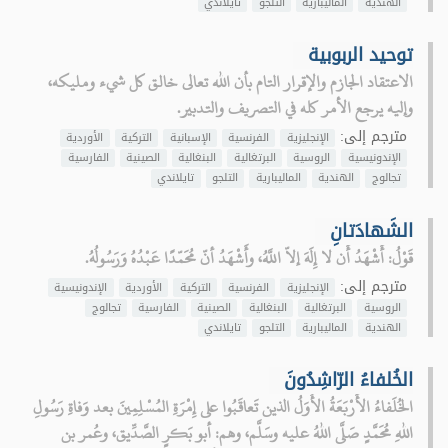
الهندية
الماليبارية
التلجو
تايلاندي
توحيد الربوبية
الاعتقاد الجازم والإقرار التام بأن الله تعالى خالق كل شيء ومليكه،
وإليه يرجع الأمر كله في التصريف والتدبير.
مترجم إلى:
الإنجليزية
الفرنسية
الإسبانية
التركية
الأوردية
الإندونيسية
الروسية
البرتغالية
البنغالية
الصينية
الفارسية
تجالوج
الهندية
الماليبارية
التلجو
تايلاندي
الشَهادَتانِ
قَوْلُ: أَشْهَدُ أَن لا إِلَهَ إلاّ اللَّهُ، وأَشْهَدُ أنّ مُحَمّدًا عَبْدُهُ وَرَسُولُهُ.
مترجم إلى:
الإنجليزية
الفرنسية
التركية
الأوردية
الإندونيسية
الروسية
البرتغالية
البنغالية
الصينية
الفارسية
تجالوج
الهندية
الماليبارية
التلجو
تايلاندي
الخُلفاءُ الرّاشِدُونَ
الخُلَفاءُ الأَرْبَعَةُ الأُوَلُ الذين تَعاقَبُوا على إِمْرَةِ المُسْلِمِينَ بعد وَفاةِ رَسُولِ
اللهِ مُحَمَّدٍ صَلَّى اللهُ عليه وسَلَّم، وهم: أبو بَكرٍ الصَّدِّيق، وعُمر بن