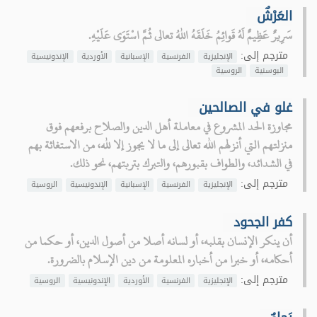
العَرْشٌ
سَرِيرٌ عَظِيمٌ لَهُ قَوائِمُ خَلَقَهُ اللهُ تعالى ثُمَّ اسْتَوَى عَلَيْهِ.
مترجم إلى:
الإنجليزية
الفرنسية
الإسبانية
الأوردية
الإندونيسية
البوسنية
الروسية
غلو في الصالحين
مجاوزة الحد المشروع في معاملة أهل الدين والصلاح برفعهم فوق
منزلتهم التي أنزلهم الله تعالى إلى ما لا يجوز إلا لله، من الاستغاثة بهم
في الشدائد، والطواف بقبورهم، والتبرك بتربتهم، نحو ذلك.
مترجم إلى:
الإنجليزية
الفرنسية
الإسبانية
الإندونيسية
الروسية
كفر الجحود
أن ينكر الإنسان بقلبه، أو لسانه أصلا من أصول الدين، أو حكما من
أحكامه، أو خبرا من أخباره المعلومة من دين الإسلام بالضرورة.
مترجم إلى:
الإنجليزية
الفرنسية
الأوردية
الإندونيسية
الروسية