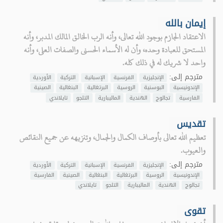
إيمان بالله
الاعتقاد الجازم بوجود الله تعالى، وأنه الرب الخالق المالك المدبر، وأنه
المستحق للعبادة وحده، وأن له الأسماء الحسنى والصفات العلى، وأنه
واحد لا شريك له في ذلك كله.
مترجم إلى:
الإنجليزية
الفرنسية
الإسبانية
التركية
الأوردية
الإندونيسية
البوسنية
الروسية
البرتغالية
البنغالية
الصينية
الفارسية
تجالوج
الهندية
الماليبارية
التلجو
تايلاندي
تقديس
تعظيم الله تعالى بأوصاف الكمال والجمال، وتنزيهه عن جميع النقائص
والعيوب.
مترجم إلى:
الإنجليزية
الفرنسية
الإسبانية
التركية
الأوردية
الإندونيسية
الروسية
البرتغالية
البنغالية
الصينية
الفارسية
تجالوج
الهندية
الماليبارية
التلجو
تايلاندي
تقوى