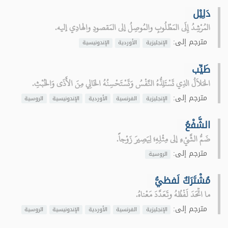
دَلِيْل
المُرْشِدُ إِلَى المَطْلُوبِ والمُوصِلُ إلى المَقصودِ والهادِي إليه.
مترجم إلى:
الإنجليزية
الأوردية
الإندونيسية
طَيِّب
الحَلاَلُ الذِي تَسْتَلِذُّهُ النَّفْسُ وَتَسْتَحْسِنُهُ الخَالِي مِنَ الأَذَى وَالخُبْثِ.
مترجم إلى:
الإنجليزية
الفرنسية
الأوردية
الإندونيسية
الروسية
الشَّفْعُ
ضَمُّ الشَّيْءِ إلى مِثْلِهِ؛ لِيَصِيرَ زَوْجاً.
مترجم إلى:
الروسية
مُشْتَرَكٌ لَفظيُّ
ما اتَّحَدَ لَفْظُهُ وتَعَدَّدَ مَعْناهُ.
مترجم إلى:
الإنجليزية
الفرنسية
الأوردية
الإندونيسية
الروسية