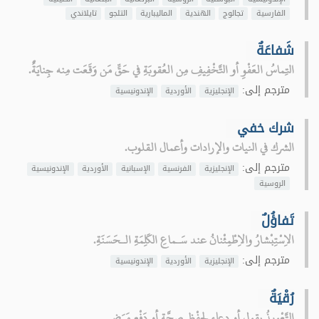
الفارسية
تجالوج
الهندية
الماليبارية
التلجو
تايلاندي
شَفاعَةٌ
التِماسُ العَفْوِ أو التَّخْفِيفِ مِن العُقوبَةِ في حَقِّ مَن وَقَعَت مِنه جِنايَةٌ.
مترجم إلى:
الإنجليزية
الأوردية
الإندونيسية
شرك خفي
الشرك في النيات والإرادات وأعمال القلوب.
مترجم إلى:
الإنجليزية
الفرنسية
الإسبانية
الأوردية
الإندونيسية
الروسية
تَفاؤُلٌ
الاِسْتِبْشارُ والاِطْمِئْنانُ عند سَـماعِ الكَلِمَةِ الـحَسَنَةِ.
مترجم إلى:
الإنجليزية
الأوردية
الإندونيسية
رُقْيَةٌ
التَّعْويذُ بقولٍ أو دعاءٍ لِحِفْظِ صِحَّةٍ أو دَفْعِ مَرَضٍ.