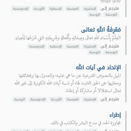
مترجم إلى:
الإنجليزية
الفرنسية
الإسبانية
الأوردية
الإندونيسية
البوسنية
الروسية
مَعْرِفَةُ اللهِ تعالى
العِلْمُ بِأَسْماءِ اللهِ تعالى وصِفاتِهِ وأَفْعالِهِ وشَرِيعَتِهِ التي شَرَعَها لِلْعِبادِ.
مترجم إلى:
الإنجليزية
الفرنسية
الإسبانية
الإندونيسية
البوسنية
الروسية
الإلحاد في آيات الله
الميل بالنصوص الشرعية عن ما هي عليه، والعدول بها وبحقائقها
ومعانيها عن الحق الثابت لها، أو نسبة آيات الله الكونية إلى غير الله
تعالى استقلالا أو مشاركة أو إعانة.
مترجم إلى:
الإنجليزية
الفرنسية
الأوردية
الإندونيسية
الروسية
إطراء
مجاوزة الحد في مدح البشر والكذب في ذلك.