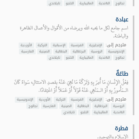
تجالوج
الهندية
الماليبارية
التلجو
تايلاندي
عبادة
اسم جامع لكل ما يحبه الله ويرضاه من الأقوال والأعمال الظاهرة
والباطنة.
مترجم إلى:
الإنجليزية
الفرنسية
الإسبانية
التركية
الأوردية
الإندونيسية
الروسية
البرتغالية
البنغالية
الصينية
الفارسية
تجالوج
الهندية
الماليبارية
التلجو
تايلاندي
طاعَةٌ
فِعْلُ الإِنْسانِ مَا أُمِرَ بِهِ وَتَرْكُهُ مَا نُهِيَ عَنْهُ بقصدِ الامتثالِ، سَواءً كَانَ
الـمَأْمورُ بِهِ أَوْ الـمَنْهِي عَنْهُ قَوْلاً أَوْ عَمَلاً أَوْ اعْتِقادًا.
مترجم إلى:
الإنجليزية
الفرنسية
التركية
الأوردية
الإندونيسية
الروسية
البرتغالية
البنغالية
الصينية
الفارسية
تجالوج
الهندية
الماليبارية
التلجو
تايلاندي
فطرة
الإسلام والتوحيد.