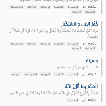
مترجم إلى:
الإنجليزية
الفرنسية
الإسبانية
الأوردية
الإندونيسية
البوسنية
الروسية
كُفْرُ الإباءِ والاسْتِكْبارِ
تَرْكُ الحَقِّ مُعانَدَةً فلا يَتَعَلَّمُهُ ولا يَعْمَلُ بِهِ، سَواءً كان قَوْلاً أو عَمَلاً أو
اعْتِقاداً.
مترجم إلى:
الإنجليزية
الفرنسية
الإسبانية
الأوردية
الإندونيسية
البوسنية
الروسية
وسيلة
السبب الذي يتوصَّل به للمقصود.
مترجم إلى:
الإنجليزية
الفرنسية
الأوردية
الإندونيسية
الروسية
الْحَكْمُ بِمَا أَنْزَلَ اللهُ
العَمَلُ بِالشَّرْعِ المُنَزَّلِ عَلَى مُحَمَّدٍ عَلَيْهِ الصَّلاةُ وَالسَّلامُ في جميع الأمور.
مترجم إلى:
الإنجليزية