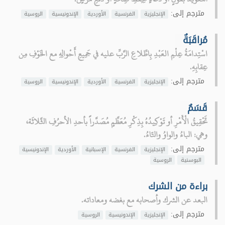
مترجم إلى:
الإنجليزية
الفرنسية
الأوردية
الإندونيسية
الروسية
مُراقَبَةٌ
اسْتِدامَةُ عِلْمِ العَبْدِ بِاطِّلاعِ الرَّبِّ عليه في جَمِيعِ أَحْوالِهِ مع الخَوْفِ مِن
عِقابِهِ.
مترجم إلى:
الإنجليزية
الفرنسية
الأوردية
الإندونيسية
الروسية
قَسَمٌ
تَحْقِيقُ الْأَمْرِ أو تَوْكِيدُهُ بِذِكْرِ مُعَظَّمٍ مُصَدَّراً بأحدِ الأحرُفِ الثَّلاثَة،
وهي: الباءُ والواوُ والتّاءُ.
مترجم إلى:
الإنجليزية
الفرنسية
الإسبانية
الأوردية
الإندونيسية
البوسنية
الروسية
براءة من الشرك
البعد عن الشرك وأصحابه مع بغضه ومعاداته.
مترجم إلى:
الإنجليزية
الإندونيسية
الروسية