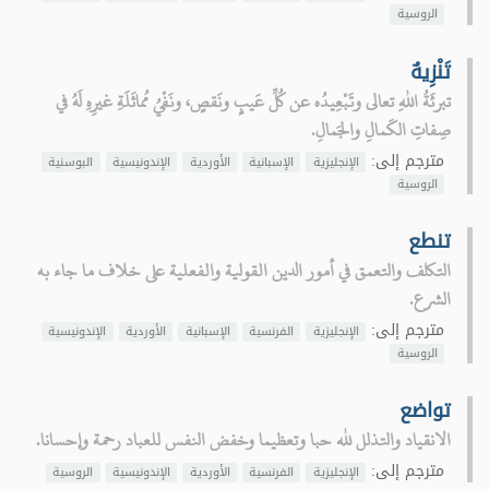
الروسية
تَنْزِيهٌ
تبرئَةُ اللهِ تعالى وتَبْعِيدُه عن كُلِّ عَيبٍ ونَقصٍ، ونَفْيُ مُماثَلَةِ غيرِهِ لَهُ في
صِفاتِ الكَمالِ والجَمالِ.
مترجم إلى:
الإنجليزية
الإسبانية
الأوردية
الإندونيسية
البوسنية
الروسية
تنطع
التكلف والتعمق في أمور الدين القولية والفعلية على خلاف ما جاء به
الشرع.
مترجم إلى:
الإنجليزية
الفرنسية
الإسبانية
الأوردية
الإندونيسية
الروسية
تواضع
الانقياد والتذلل لله حبا وتعظيما وخفض النفس للعباد رحمة وإحسانا.
مترجم إلى:
الإنجليزية
الفرنسية
الأوردية
الإندونيسية
الروسية