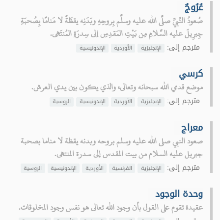
عُرُوجٌ
صُعودُ النَّبيِّ صلَّى الله عليه وسلَّم بِروحِهِ وبَدَنِه يقظَةً لا مَنامًا بِصُحبَةِ
جِبرِيلَ عليه السَّلامِ مِن بَيْتِ المَقدِسِ إلى سِدرَةِ المُنتَهى.
مترجم إلى:
الإنجليزية
الأوردية
الإندونيسية
كرسي
موضع قدمي الله سبحانه وتعالى، والذي يكون بين يدي العرش.
مترجم إلى:
الإنجليزية
الأوردية
الإندونيسية
الروسية
معراج
صعود النبي صلى الله عليه وسلم بروحه وبدنه يقظة لا مناما بصحبة
جبريل عليه السلام من بيت المقدس إلى سدرة المنتهى.
مترجم إلى:
الإنجليزية
الفرنسية
الأوردية
الإندونيسية
الروسية
وحدة الوجود
عقيدة تقوم على القول بأن وجود الله تعالى هو نفس وجود المخلوقات.