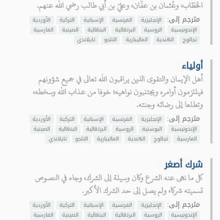
الخطّاب، وعُثمان بن عفّان، وعليّ بن أبي طالب رضي الله عنهم.
مترجم إلى:
الإنجليزية
الفرنسية
الإسبانية
التركية
الأوردية
الإندونيسية
الروسية
البرتغالية
البنغالية
الصينية
الفارسية
تجالوج
الهندية
الماليبارية
التلجو
تايلاندي
أولياء
أهل الإيمان والتقوى الذين يراقبون الله تعالى في جميع شؤونهم
فيلتزمون أوامره ويجتنبون نواهيه؛ خوفا من عذاب الله وسخطه،
وتطلعا إلى رضائه وجنته.
مترجم إلى:
الإنجليزية
الفرنسية
الإسبانية
التركية
الأوردية
الإندونيسية
البوسنية
الروسية
البرتغالية
البنغالية
الصينية
الفارسية
تجالوج
الهندية
الماليبارية
التلجو
تايلاندي
شرك أصغر
كل ما نهى عنه الشرع وكان وسيلة إلى الشرك، وجاء في النصوص
تسميته شركا، ولم يصل إلى حد الشرك الأكبر.
مترجم إلى:
الإنجليزية
الفرنسية
الإسبانية
التركية
الأوردية
الإندونيسية
الروسية
البرتغالية
البنغالية
الصينية
الفارسية