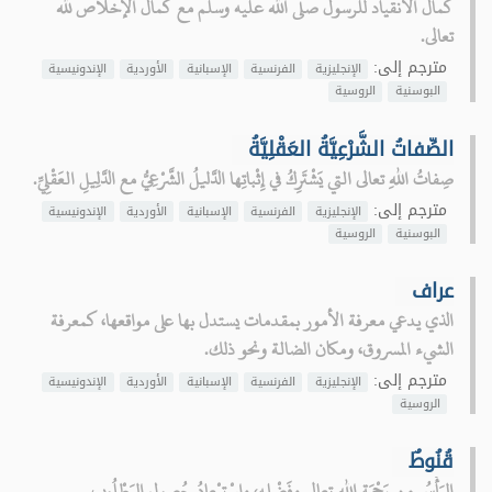
كمال الانقياد للرسول صلى الله عليه وسلم مع كمال الإخلاص لله
تعالى.
مترجم إلى:
الإنجليزية
الفرنسية
الإسبانية
الأوردية
الإندونيسية
البوسنية
الروسية
الصِّفاتُ الشَّرْعِيَّةُ العَقْلِيَّةُ
صِفاتُ اللهِ تعالى التي يَشْتَرِكُ في إِثْباتِها الدَّليلُ الشَّرْعِيُّ مع الدَّلِيلِ العَقْلِيِّ.
مترجم إلى:
الإنجليزية
الفرنسية
الإسبانية
الأوردية
الإندونيسية
البوسنية
الروسية
عراف
الذي يدعي معرفة الأمور بمقدمات يستدل بها على مواقعها، كمعرفة
الشيء المسروق، ومكان الضالة ونحو ذلك.
مترجم إلى:
الإنجليزية
الفرنسية
الإسبانية
الأوردية
الإندونيسية
الروسية
قُنُوطٌ
اليَأْسُ مِن رَحْمَةِ اللهِ تعالى وفَضْلِهِ، واسْتِبْعادُ حُصولِ المَطْلُوبِ.