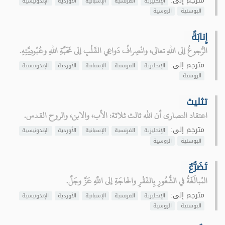
مترجم إلى:
الإنجليزية
الفرنسية
الإسبانية
الأوردية
الإندونيسية
البوسنية
الروسية
إِنابَةٌ
الرُّجوعُ إلى اللهِ تعالى، وانْصِرافُ دَواعِي القَلْبِ إلى مَحَبَّةِ اللهِ وعُبُودِيَّتِهِ.
مترجم إلى:
الإنجليزية
الفرنسية
الإسبانية
الأوردية
الإندونيسية
الروسية
تثليث
اعتقاد النصارى أن الله ثالث ثلاثة: الأب، والابن، والروح القدس.
مترجم إلى:
الإنجليزية
الفرنسية
الإسبانية
الأوردية
الإندونيسية
البوسنية
الروسية
تَضَرُّعٌ
المُبالَغَةُ في الشُّعُورِ بِالفَقْرِ والحاجَةِ إلى اللَّهِ عَزَّ وجَلَّ.
مترجم إلى:
الإنجليزية
الفرنسية
الإسبانية
الأوردية
الإندونيسية
البوسنية
الروسية