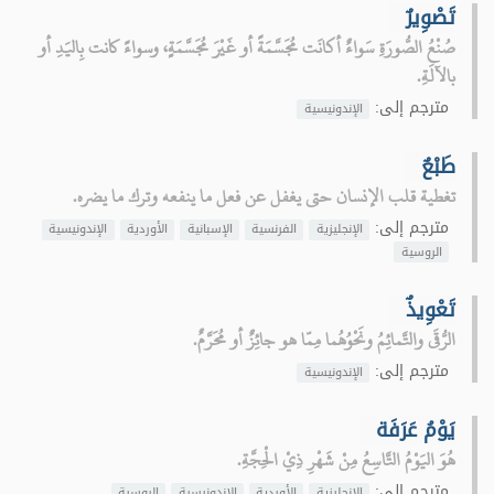
تَصْوِيرٌ
صُنْعُ الصُّورَةِ سَواءٌ أكانَت مُجَسَّمَةً أو غَيْرَ مُجَسَّمَةٍ، وسواءً كانت بِاليَدِ أو
بالآلَةِ.
مترجم إلى:
الإندونيسية
طَبْعٌ
تغطية قلب الإنسان حتى يغفل عن فعل ما ينفعه وترك ما يضره.
مترجم إلى:
الإنجليزية
الفرنسية
الإسبانية
الأوردية
الإندونيسية
الروسية
تَعْوِيذٌ
الرُّقَى والتَّمائِمُ ونَحْوُهُما مِمّا هو جائِزٌ أو مُحَرَّمٌ.
مترجم إلى:
الإندونيسية
يَوْمُ عَرَفَة
هُوَ اليَوْمُ التَّاسِعُ مِنْ شَهْرِ ذِيْ الْحِجَّةِ.
مترجم إلى:
الإنجليزية
الأوردية
الإندونيسية
الروسية