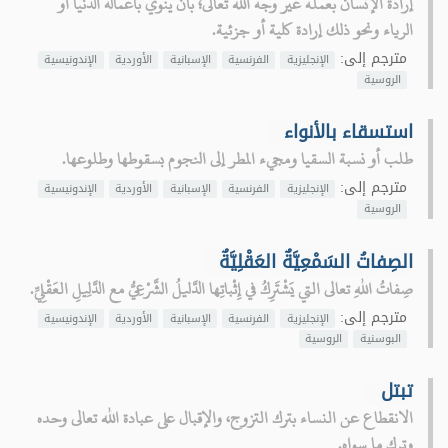
إرادة الإنسان بعمله غير وجه الله تعالى؛ بأن ينوي بأعماله الدنيا أو
الرياء ونحو ذلك إرادة كلية أو جزئية.
مترجم إلى:
الإنجليزية
الفرنسية
الإسبانية
الأوردية
الإندونيسية
الروسية
استسقاء بالأنواء
طلب أو نسبة السقيا ومجيء المطر إلى النجوم بسقوطها وطلوعها.
مترجم إلى:
الإنجليزية
الفرنسية
الإسبانية
الأوردية
الإندونيسية
الروسية
الصِفاتُ السَمْعِيَّةٌ العَقْلِيَّةٌ
صِفاتُ اللهِ تعالى التي يَشْتَرِكُ في إِثْباتِها الدَّليلُ الشَّرْعِيُّ مع الدَّلِيلِ العَقْلِيِّ.
مترجم إلى:
الإنجليزية
الفرنسية
الإسبانية
الأوردية
الإندونيسية
البوسنية
الروسية
تبتل
الانقطاع عن النساء بترك التزوج، والإقبال على عبادة الله تعالى وحده
وترك ما سواه.