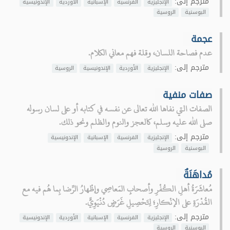
مترجم إلى:
الإنجليزية
الفرنسية
الإسبانية
الأوردية
الإندونيسية
البوسنية
الروسية
عجمة
عدم فصاحة اللسان، وقلة فهم معاني الكلام.
مترجم إلى:
الإنجليزية
الأوردية
الإندونيسية
الروسية
صفات منفية
الصفات التي نفاها الله تعالى عن نفسه في كتابه أو على لسان رسوله
صلى الله عليه وسلم، كالعجز والنوم والظلم ونحو ذلك.
مترجم إلى:
الإنجليزية
الفرنسية
الإسبانية
الإندونيسية
البوسنية
الروسية
مُداهَنَةٌ
مُعاشَرَةُ أهلِ الكُفْرِ وأصحابِ المَعاصِي وإظْهارُ الرِّضا بِما هُم فيه مع
القُدْرَةِ على الإنْكارِ؛ لِتَحْصِيلِ غَرَضٍ دُنْيَوِيٍّ.
مترجم إلى:
الإنجليزية
الفرنسية
الإسبانية
الأوردية
الإندونيسية
البوسنية
الروسية