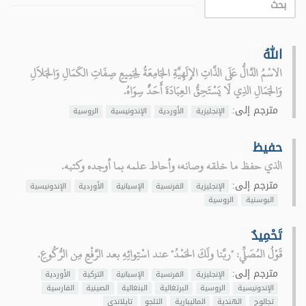
اللهُ
الاسْمُ الدَّالُّ عَلَى الذَّاتِ الإِلَهِيَّةِ الجَامِعَةُ لِجَمِيعِ صِفَاتِ الكَمَالِ وَالجَلاَلِ
وَالجَمَالِ الذِي لَا يَسْتَحِقُّ العِبَادَةَ أَحَدٌ سِوَاهُ.
مترجم إلى:
الإنجليزية
الأوردية
الإندونيسية
الروسية
حفيظ
الذي حفظ ما خلقه وصانه، وأحاط علمه بما أوجده وكتبه.
مترجم إلى:
الإنجليزية
الفرنسية
الإسبانية
الأوردية
الإندونيسية
البوسنية
الروسية
تَحْمِيدٌ
قَوْلُ المُصَلِّي: "ربَّنا ولَكَ الحَمْدُ" عند اسْتِوائِهِ بعد الرَّفْعِ مِن الرُّكُوعِ.
مترجم إلى:
الإنجليزية
الفرنسية
الإسبانية
التركية
الأوردية
الإندونيسية
الروسية
البرتغالية
البنغالية
الصينية
الفارسية
تجالوج
الهندية
الماليبارية
التلجو
تايلاندي