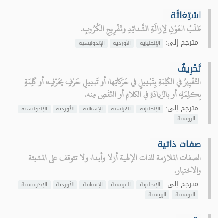
اسْتِغاثَة
طَلَبُ العَوْنِ لِإزالَةِ الشَّدائِدِ وتَفْرِيجِ الكُرُوبِ.
مترجم إلى:
الإنجليزية
الأوردية
الإندونيسية
تَحْرِيفٌ
التَّغْيِيرُ في الكَلِمَةِ بِتَبْدِيلٍ في حَرَكاتِها، أو تَبدِيلِ حَرْفٍ بِحَرْفٍ، أو كَلِمَةٍ
بِكلِمَةٍ، أو بالزِّيادَةِ في الكلامِ أو النَّقْصِ مِنه.
مترجم إلى:
الإنجليزية
الفرنسية
الإسبانية
الأوردية
الإندونيسية
الروسية
صفات ذاتية
الصفات الملازمة للذات الإلهية أزلا وأبدا، ولا تتوقف على المشيئة
والاختيار.
مترجم إلى:
الإنجليزية
الفرنسية
الإسبانية
الأوردية
الإندونيسية
البوسنية
الروسية