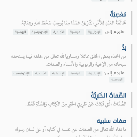
مَعْصِيَةٌ
مُخالَفَةُ العَبْدِ لِلأَمْرِ الشَّرْعِيِّ عَمْدًا مِمّا يُوجِبُ سَخَطَ اللهِ وعِقابَهُ.
مترجم إلى:
الإنجليزية
الفرنسية
الأوردية
الإندونيسية
الروسية
نِدٌّ
من اتخذه بعض الخلق مماثلا ومساويا لله تعالى من خلقه فيما يستحقه
سبحانه من الإلهية والربوبية والأسماء والصفات.
مترجم إلى:
الإنجليزية
الفرنسية
الإسبانية
الأوردية
الإندونيسية
الروسية
الصِّفاتُ الـخَبَرِيَّةُ
الصِّفَاتُ الَّتي ثَبَتَتْ عَنْ طَرِيقِ الخَبَرِ مِنَ الكِتَابِ وَالسُنَّةِ فَقَطْ.
صفات سلبية
ما نفاه الله تعالى من الصفات عن نفسه في كتابه أو على لسان رسوله