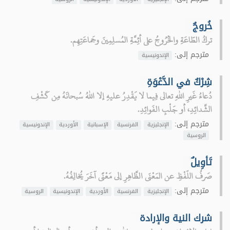
خُروجٌ
تركُ الطّاعَةِ والخُرُوجُ على أئِمَّةِ المُسلِمِينَ وجَماعَتِهِم.
مترجم إلى:
الإندونيسية
شِرْكٌ في الدَّعْوَةِ
دُعاءُ غَيرِ اللهِ تعالى فِيما لا يَقْدِرُ عليهِ إلا اللهُ سُبحانَهُ مِن كَشْفِ
الشَّدائِدِ، أو جَلْبِ الفَوائِدِ.
مترجم إلى:
الإنجليزية
الفرنسية
الإسبانية
الأوردية
الإندونيسية
الروسية
تَأوِيلٌ
صَرفُ اللّفْظِ عن المَعْنَى الظَّاهِرِ إلى مَعْنًى آخَرَ يُخالِفُهُ.
مترجم إلى:
الإنجليزية
الفرنسية
الأوردية
الإندونيسية
الروسية
شرك النية والإرادة