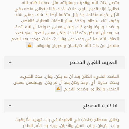
متصل بذات الله وبقدرته ومشيئته، مثل: صفة الكلام الله
تعالى؛ فإنه قديم النوع، حادث الآحاد، فالله تعالى متصف في
الأزل بكونه متكلما، ولا يزال متكلما أيضا إذا شاء، ومتى شاء،
وكيف شاء سبحانه، وهكذا سائر الصفات الفعلية، كالغضب
والضحك والرضا ونحو ذلك، وليس معنى حدوثها أن الله اتصف
بها بعد أن لم يكن متصفا بها، ولكن معنى الحدوث هو تجدد
اتصاف الله بها في وقت دون وقت. 2- حادث موجود بعد العدم
منفصل عن ذات الله، كالإنسان والحيوان ونحوهما.
التعريف اللغوي المختصر
الحادث: الشيء الكائن بعد أن لم يكن، يقال: حدث الشيء،
يحدث، حدوثا، أي: وجد وكان بعد أن لم يكن. ويستعمل بمعنى
المتجدد والطارئ، وضده: القديم.
اطلاقات المصطلح
يطلق مصطلح (حادث) في العقيدة في باب: توحيد الألوهية،
وباب: الإيمان، وباب: الفرق والأديان، ويراد به: الأمر المنكر