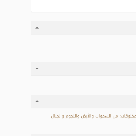
وصل إلى عبادته وحده، وآيات الله قسمان: 1- آيات كونية، وهي كل المخلوقات؛ من السموات والأرض والنجوم والجبال