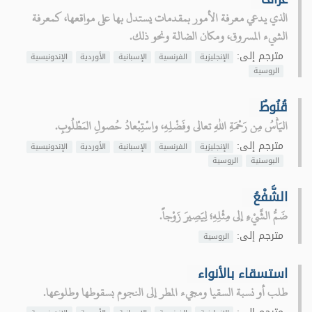
الذي يدعي معرفة الأمور بمقدمات يستدل بها على مواقعها، كمعرفة
الشيء المسروق، ومكان الضالة ونحو ذلك.
مترجم إلى:
الإنجليزية
الفرنسية
الإسبانية
الأوردية
الإندونيسية
الروسية
قُنُوطٌ
اليَأْسُ مِن رَحْمَةِ اللهِ تعالى وفَضْلِهِ، واسْتِبْعادُ حُصولِ المَطْلُوبِ.
مترجم إلى:
الإنجليزية
الفرنسية
الإسبانية
الأوردية
الإندونيسية
البوسنية
الروسية
الشَّفْعُ
ضَمُّ الشَّيْءِ إلى مِثْلِهِ؛ لِيَصِيرَ زَوْجاً.
مترجم إلى:
الروسية
استسقاء بالأنواء
طلب أو نسبة السقيا ومجيء المطر إلى النجوم بسقوطها وطلوعها.