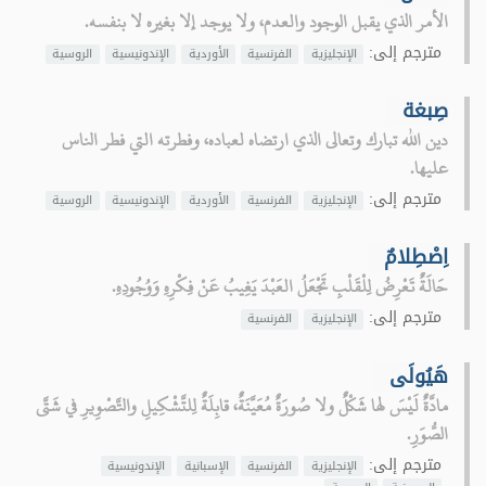
الأمر الذي يقبل الوجود والعدم، ولا يوجد إلا بغيره لا بنفسه.
مترجم إلى:
الإنجليزية
الفرنسية
الأوردية
الإندونيسية
الروسية
صِبغة
دين الله تبارك وتعالى الذي ارتضاه لعباده، وفطرته التي فطر الناس
عليها.
مترجم إلى:
الإنجليزية
الفرنسية
الأوردية
الإندونيسية
الروسية
اِصْطِلامٌ
حَالَةٌ تَعْرِضُ لِلْقَلْبِ تَجْعَلُ العَبْدَ يَغِيبُ عَنْ فِكْرِهِ وَوُجُودِهِ.
مترجم إلى:
الإنجليزية
الفرنسية
هَيُولَى
مادَّةٌ لَيْسَ لها شَكْلٌ ولا صُورَةٌ مُعَيَّنَةٌ، قابِلَةٌ لِلتَّشْكِيلِ والتَّصْوِيرِ في شَتَّى
الصُّوَرِ.
مترجم إلى:
الإنجليزية
الفرنسية
الإسبانية
الإندونيسية