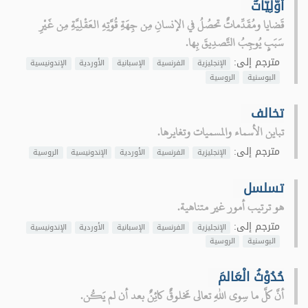
أَوَّلِيّاتٌ
قَضايا ومُقَدِّماتٌ تحصُلُ في الإنسانِ مِن جِهَةِ قُوَّتِهِ العَقْلِيَّةِ مِن غَيْرِ
سَبَبٍ يُوجِبُ التَّصدِيقَ بِها.
مترجم إلى:
الإنجليزية
الفرنسية
الإسبانية
الأوردية
الإندونيسية
البوسنية
الروسية
تخالف
تباين الأسماء والمسميات وتغايرها.
مترجم إلى:
الإنجليزية
الفرنسية
الأوردية
الإندونيسية
الروسية
تسلسل
هو ترتيب أمور غير متناهية.
مترجم إلى:
الإنجليزية
الفرنسية
الإسبانية
الأوردية
الإندونيسية
البوسنية
الروسية
حُدُوْثُ الْعَالمَ
أنَّ كلَّ ما سِوى اللهِ تعالى مَخلوقٌ كائِنٌ بعد أن لم يَكُن.