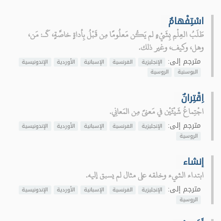
اسْتِفْهامٌ
طَلَبُ العِلْمِ بِشَيْءٍ لم يَكُن مَعلُومًا مِن قَبْلُ بِأداةٍ خاصَّةٍ، كَـ: مَن،
وهل، وكيف، وغير ذلك.
مترجم إلى:
الإنجليزية
الفرنسية
الإسبانية
الأوردية
الإندونيسية
البوسنية
الروسية
اِقْتِرانٌ
اجْتِماعُ شَيْئَيْن في مَعنىً مِن المَعانِي.
مترجم إلى:
الإنجليزية
الفرنسية
الإسبانية
الأوردية
الإندونيسية
الروسية
إنشاء
ابتداء الشيء وخلقه على مثال لم يسبق إليه.
مترجم إلى:
الإنجليزية
الفرنسية
الإسبانية
الأوردية
الإندونيسية
الروسية