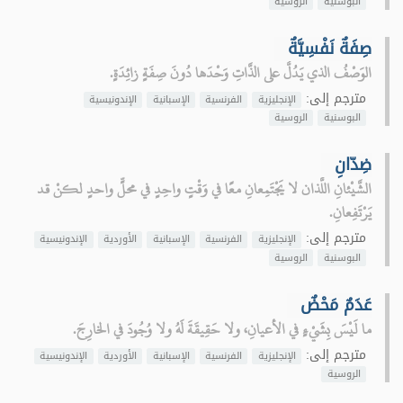
البوسنية
الروسية
صِفَةٌ نَفْسِيَّةٌ
الوَصْفُ الذي يَدُلُّ على الذَّاتِ وَحْدَها دُونَ صِفَةٍ زائِدَةٍ.
مترجم إلى:
الإنجليزية
الفرنسية
الإسبانية
الإندونيسية
البوسنية
الروسية
ضِدّانِ
الشَّيْئانِ اللَّذان لا يَجْتَمِعانِ معًا في وَقْتٍ واحِدٍ في محلٍّ واحدٍ لكنْ قد
يَرْتَفِعانِ.
مترجم إلى:
الإنجليزية
الفرنسية
الإسبانية
الأوردية
الإندونيسية
البوسنية
الروسية
عَدَمٌ مَحْضٌ
ما لَيْسَ بِشَيْءٍ في الأعيانِ، ولا حَقِيقَةَ لَهُ ولا وُجُودَ في الخارِجَ.
مترجم إلى:
الإنجليزية
الفرنسية
الإسبانية
الأوردية
الإندونيسية
الروسية