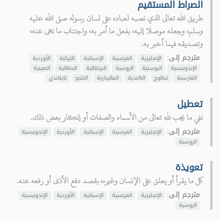
الصراط المستقيم
طريق الله تعالى الذي نصبه لعباده على لسان رسوله صلى الله عليه
وسلم، وجعله موصلا إليه، بفعل ما أمر به، واجتناب ما نهى عنه،
وتصديقه فيما أخبر به.
مترجم إلى:
الإنجليزية
الفرنسية
الإسبانية
التركية
الأوردية
الإندونيسية
البوسنية
الروسية
البرتغالية
البنغالية
الصينية
الفارسية
تجالوج
الهندية
الماليبارية
التلجو
تايلاندي
تعطيل
نفي ما يجب لله تعالى من الأسماء والصفات أو إنكار بعض ذلك.
مترجم إلى:
الإنجليزية
الفرنسية
الإسبانية
الأوردية
الإندونيسية
الروسية
تعويذة
كل ما يقرأ أو يعلق على الإنسان وغيره، بقصد دفع الأذى أو رفعه عنه.
مترجم إلى:
الإنجليزية
الفرنسية
الإسبانية
الأوردية
الإندونيسية
الروسية