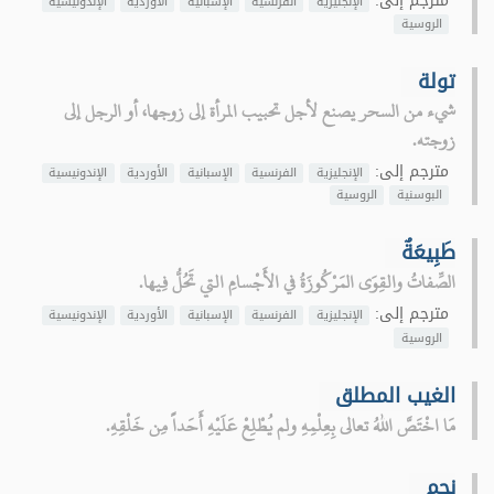
مترجم إلى:
الإنجليزية
الفرنسية
الإسبانية
الأوردية
الإندونيسية
الروسية
تولة
شيء من السحر يصنع لأجل تحبيب المرأة إلى زوجها، أو الرجل إلى
زوجته.
مترجم إلى:
الإنجليزية
الفرنسية
الإسبانية
الأوردية
الإندونيسية
البوسنية
الروسية
طَبِيعَةٌ
الصِّفاتُ والقِوَى المَرْكُوزَةُ في الأَجْسامِ التي تَحُلُّ فِيها.
مترجم إلى:
الإنجليزية
الفرنسية
الإسبانية
الأوردية
الإندونيسية
الروسية
الغيب المطلق
مَا اخْتَصَّ اللهُ تعالى بِعِلْمِهِ ولم يُطْلِعْ عَلَيْهِ أَحَداً مِن خَلْقِهِ.
نجم