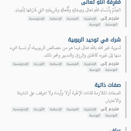
مَعْرِفَةُ اللهِ تعالى
العِلْمُ بِأَسْماءِ اللهِ تعالى وصِفاتِهِ وأَفْعالِهِ وشَرِيعَتِهِ التي شَرَعَها لِلْعِبادِ.
مترجم إلى:
الإنجليزية
الفرنسية
الإسبانية
الإندونيسية
البوسنية
الروسية
شرك في توحيد الربوبية
تسوية غير الله بالله تعالى فيما هو من خصائص الربوبية، أو نسبة شيء
منها إلى غيره، كالخلق والرزق والتدبير ونحو ذلك.
مترجم إلى:
الإنجليزية
الفرنسية
الإسبانية
الأوردية
الإندونيسية
البوسنية
الروسية
صفات ذاتية
الصفات الملازمة للذات الإلهية أزلا وأبدا، ولا تتوقف على المشيئة
والاختيار.
مترجم إلى:
الإنجليزية
الفرنسية
الإسبانية
الأوردية
الإندونيسية
البوسنية
الروسية
عراف