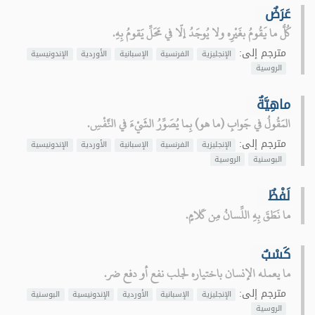
عَرَضٌ
كُلُّ ما يَقُومُ بغَيْرِه ولا يُوجَدُ إلّا في مَحَلِّ يَقومُ بِهِ.
مترجم إلى:
الإنجليزية
الفرنسية
الإسبانية
الأوردية
الإندونيسية
الروسية
ماهِيَّةٌ
المَقُولُ في جَوابِ (ما هو) بِما يُصَوِّرُ الشَيْءَ في النَّفْسِ.
مترجم إلى:
الإنجليزية
الفرنسية
الإسبانية
الأوردية
الإندونيسية
البوسنية
الروسية
لَفْظٌ
ما نَطَقَ بِهِ اللِّسانُ مِن كَلامٍ.
كَسْبٌ
ما يعمله الإنسان باختياره لجلب نفع أو دفع ضر.
مترجم إلى:
الإنجليزية
الإسبانية
الأوردية
الإندونيسية
البوسنية
الروسية