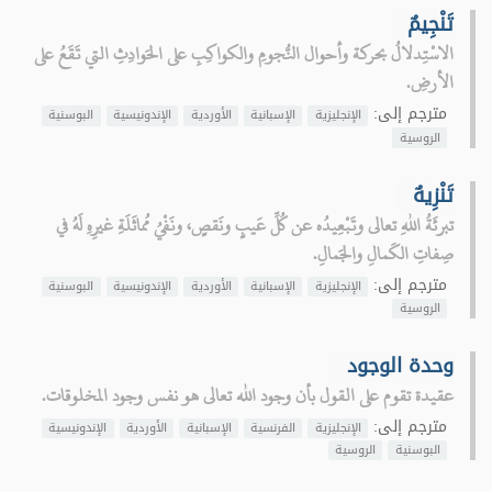
تَنْجِيمٌ
الاسْتِدلالُ بحركة وأحوال النُّجومِ والكواكِبِ على الحَوادِثِ التي تَقَعُ على
الأرضِ.
مترجم إلى:
الإنجليزية
الإسبانية
الأوردية
الإندونيسية
البوسنية
الروسية
تَنْزِيهٌ
تبرئَةُ اللهِ تعالى وتَبْعِيدُه عن كُلِّ عَيبٍ ونَقصٍ، ونَفْيُ مُماثَلَةِ غيرِهِ لَهُ في
صِفاتِ الكَمالِ والجَمالِ.
مترجم إلى:
الإنجليزية
الإسبانية
الأوردية
الإندونيسية
البوسنية
الروسية
وحدة الوجود
عقيدة تقوم على القول بأن وجود الله تعالى هو نفس وجود المخلوقات.
مترجم إلى:
الإنجليزية
الفرنسية
الإسبانية
الأوردية
الإندونيسية
البوسنية
الروسية