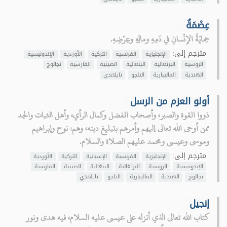
عِصْمَةٌ
حِمايَةُ الإِنْسانِ في دَمِهِ ومالِهِ وعِرْضِهِ.
مترجم إلى:
الإنجليزية
الفرنسية
التركية
الأوردية
الإندونيسية
الروسية
البرتغالية
البنغالية
الصينية
الفارسية
تجالوج
الهندية
الماليبارية
التلجو
تايلاندي
أولو العزم من الرسل
ذووا القوة والصبر، وأصحاب الفضل وكمال الرأي، وأهل الثبات والجد
ممن أوحى الله تعالى إليهم وأمرهم بتبليغ دينه، وهم: نوح وإبراهيم
وموسى وعيسى ومحمد عليهم الصلاة والسلام.
مترجم إلى:
الإنجليزية
الفرنسية
الإسبانية
التركية
الأوردية
الإندونيسية
الروسية
البرتغالية
البنغالية
الصينية
الفارسية
تجالوج
الهندية
الماليبارية
التلجو
تايلاندي
إنجيل
كتاب الله تعالى الذي أنزله على عيسى عليه السلام، فيه هدى ونور