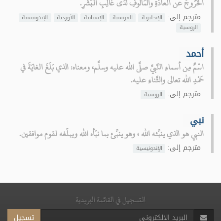
الخُرُوجُ عن العادَةِ والمَأْلُوفِ لَدَى غالِبِ البَشَرِ.
مترجم إلى:
الإنجليزية
الفرنسية
الإسبانية
الأوردية
الإندونيسية
الروسية
أحمد
اسْمٌ مِن أسماءِ النَّبيِّ صلَّى الله عليه وسلَّم، ومعناه: الذي بَلَغَ الغايَةَ في
حَمْدِ الله تعالى والثَّناءِ عليه.
مترجم إلى:
الروسية
نبي
النبي هو الذي ينبِّئه الله ، وهو ينبِّئ بما نبّأه الله ويبلّغه لقوم موافقين.
مترجم إلى:
الإندونيسية
التسجيل في القائمة البريدية
تسجيل