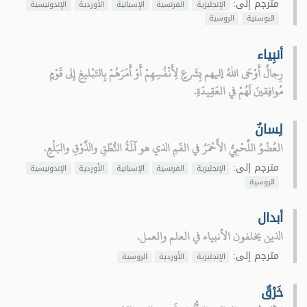
مترجم إلى:
الإنجليزية
الفرنسية
الإسبانية
الأوردية
الإندونيسية
البوسنية
الروسية
أنبِياء
رِجالٌ أَوْحَى اللهُ إليهم بِشَرعٍ لِأَنْفُسِهِمْ أَوْ أَمَرَهُمْ بِالتَبْليغِ إِلى قَوْمٍ
مُوافِقينَ لَهُمْ في العَقِيدَةِ.
لِسانٌ
العُضْوُ اللَّحْمِيُّ الأَحْمَرُ في الفَمِ الذي هو آَلَةُ النُّطْقِ والذَّوْقِ والبَلْعِ.
مترجم إلى:
الإنجليزية
الفرنسية
الإسبانية
الأوردية
الإندونيسية
الروسية
أبدال
الذين يخلفون الأنبياء في العلم والعمل.
مترجم إلى:
الإنجليزية
الأوردية
الروسية
خَرْقٌ