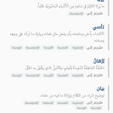
ما يَراهُ النّائِمُ في مَنامِهِ مِن الأشْياءِ المَحْبُوبَةِ غالِباً.
مترجم إلى:
الإندونيسية
تأسي
الاقتداء بآخر ومتابعته بأن يفعل مثل فعله، ويترك ما تركه على وجهه
وصفته.
مترجم إلى:
الإنجليزية
الفرنسية
الأوردية
الإندونيسية
الروسية
بُرْهانٌ
الحُجَّةُ القاطِعَةُ المُفِيدَةُ لِلْعِلمِ، والدَّليلُ الذي يَظْهَرُ به الحَقُّ.
مترجم إلى:
الإنجليزية
الفرنسية
الأوردية
الإندونيسية
الروسية
بيان
توضيح المراد من الكلام وإزالة ما فيه من خفاء.
مترجم إلى:
الإنجليزية
الفرنسية
الإسبانية
الإندونيسية
البوسنية
الروسية