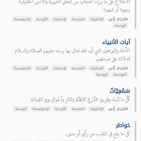
الاطلاع على ما وراء الحجاب من المعاني الغيبية والأمور الحقيقية
وجودا أو شهودا.
مترجم إلى:
الإنجليزية
الفرنسية
الإسبانية
الأوردية
الإندونيسية
الروسية
آيات الأنبياء
الأدلة والبراهين التي أيد الله تعالى بها رسله عليهم الصلاة والسلام
للدلالة على صدقهم.
مترجم إلى:
الإنجليزية
الفرنسية
الإسبانية
الأوردية
الإندونيسية
البوسنية
الروسية
سَمْعِيّاتٌ
كُلُّ ما ثَبَتَ بِطِرِيقِ الشَّرْعِ كالجَنَّةِ والنّارِ وأحْوالِ يومِ القِيامَةِ.
مترجم إلى:
الإنجليزية
الفرنسية
الأوردية
الإندونيسية
الروسية
خواطر
كل ما يقع في القلب من رأي أو معنى.