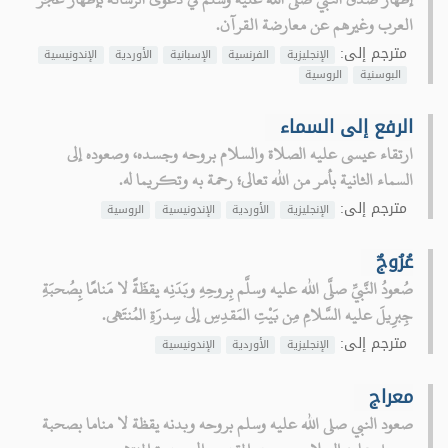
العرب وغيرهم عن معارضة القرآن.
مترجم إلى:
الإنجليزية
الفرنسية
الإسبانية
الأوردية
الإندونيسية
البوسنية
الروسية
الرفع إلى السماء
ارتقاء عيسى عليه الصلاة والسلام بروحه وجسده، وصعوده إلى
السماء الثانية بأمر من الله تعالى؛ رحمة به وتكريما له.
مترجم إلى:
الإنجليزية
الأوردية
الإندونيسية
الروسية
عُرُوجٌ
صُعودُ النَّبيِّ صلَّى الله عليه وسلَّم بِروحِهِ وبَدَنِه يقظَةً لا مَنامًا بِصُحبَةِ
جِبرِيلَ عليه السَّلامِ مِن بَيْتِ المَقدِسِ إلى سِدرَةِ المُنتَهى.
مترجم إلى:
الإنجليزية
الأوردية
الإندونيسية
معراج
صعود النبي صلى الله عليه وسلم بروحه وبدنه يقظة لا مناما بصحبة