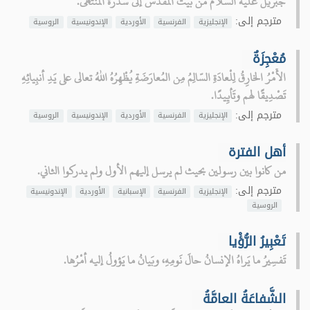
جبريل عليه السلام من بيت المقدس إلى سدرة المنتهى.
مترجم إلى:
الإنجليزية
الفرنسية
الأوردية
الإندونيسية
الروسية
مُعْجِزَةٌ
الأَمْرُ الخارِقُ لِلْعادَةِ السّالِمُ مِن المُعارَضَةِ يُظْهِرُهُ اللهُ تعالى على يَدِ أنبِيائِهِ
تَصْدِيقًا لهم وتَأيِيدًا.
مترجم إلى:
الإنجليزية
الفرنسية
الأوردية
الإندونيسية
الروسية
أهل الفترة
من كانوا بين رسولين بحيث لم يرسل إليهم الأول ولم يدركوا الثاني.
مترجم إلى:
الإنجليزية
الفرنسية
الإسبانية
الأوردية
الإندونيسية
الروسية
تَعْبِيرُ الرُّؤْيا
تَفسِيرُ ما يَراهُ الإنسانُ حالَ نَومِهِ، وبَيانُ ما يَؤولُ إليه أمْرُها.
الشَّفاعَةُ العامَّةُ