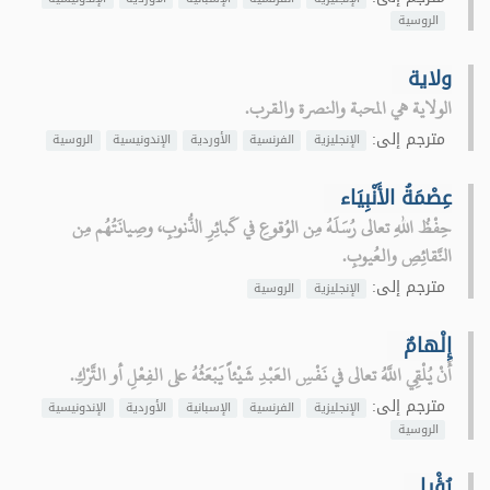
الروسية
ولاية
الولاية هي المحبة والنصرة والقرب.
مترجم إلى:
الإنجليزية
الفرنسية
الأوردية
الإندونيسية
الروسية
عِصْمَةُ الأَنْبِيَاء
حِفْظُ اللهِ تعالى رُسَلَهُ مِن الوُقوعِ في كَبائِرِ الذُّنوبِ، وصِيانَتُهُم مِن
النَّقائِصِ والعُيوبِ.
مترجم إلى:
الإنجليزية
الروسية
إِلْهامٌ
أَنْ يُلْقِي اللَّهُ تعالى في نَفْسِ العَبْدِ شَيْئاً يَبْعَثُهُ على الفِعْلِ أو التَّرْكِ.
مترجم إلى:
الإنجليزية
الفرنسية
الإسبانية
الأوردية
الإندونيسية
الروسية
رُؤْيا