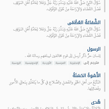
سُؤَالُ النَّبِيِّ صَلَّى اللهُ عَلَيْهِ وَسَلَّمَ رَبَّهُ جَلَّ وَعَلا لِعَامَّةِ أَهْلِ المَوْقِفِ
فَصْلَ القَضَاءِ وَالإِرَاحَةَ مِنْ طُوْلِ الوُقُوْفِ.
الشَّفاعَةُ العُظْمَى
سُؤَالُ النَّبِيِّ صَلَّى اللهُ عَلَيْهِ وَسَلَّمَ رَبَّهُ جَلَّ وَعَلا لِعَامَّةِ أَهْلِ المَوْقِفِ
فَصْلَ القَضَاءِ وَالإِرَاحَةَ مِنْ طُوْلِ الوُقُوْفِ.
الرسول
إنسان حرٌّ ذكَر أرسل إلى قوم مخالفين ليبلغهم رسالة الله .
مترجم إلى:
الإنجليزية
الفرنسية
الأوردية
الإندونيسية
الروسية
الأُسْوةُ الحَسَنَةُ
المُتَّبَعُ من أهلِ الخَيْرِ والفَضلِ والصَّلاحِ في كلِّ ما يَتَعَلَّق بِمَعالِي الأُمورِ
وفَضائِلِها.
هُدى
الدَّلالَةُ والإرْشادُ والتَّعْرِيفُ لِطَرِيقَي الهَلاكِ معَ التَّحذيرِ منه والنَّجاةِ معَ