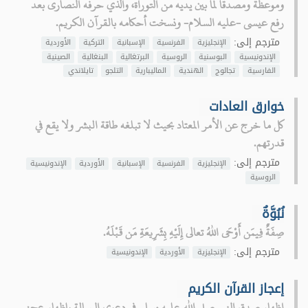
وموعظة ومصدقاً لما بين يديه من التوراة، والذي حرفه النصارى بعد
رفع عيسى -عليه السلام- ونسخت أحكامه بالقرآن الكريم.
مترجم إلى:
الإنجليزية
الفرنسية
الإسبانية
التركية
الأوردية
الإندونيسية
البوسنية
الروسية
البرتغالية
البنغالية
الصينية
الفارسية
تجالوج
الهندية
الماليبارية
التلجو
تايلاندي
خوارق العادات
كل ما خرج عن الأمر المعتاد بحيث لا تبلغه طاقة البشر ولا يقع في
قدرتهم.
مترجم إلى:
الإنجليزية
الفرنسية
الإسبانية
الأوردية
الإندونيسية
الروسية
نُبُوَّةٌ
صِفَةٌ فِيمَن أَوْحَى اللهُ تعالى إِلَيْهِ بِشَرِيعَةِ مَن قَبْلَهُ.
مترجم إلى:
الإنجليزية
الأوردية
الإندونيسية
إعجاز القرآن الكريم
إظهار صدق النبي صلى الله عليه وسلم في دعوى الرسالة بإظهار عجز