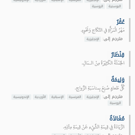
البوسنية
الروسية
عُقْرٌ
مَهْرُ الْمَرْأَةِ في النِّكَاحِ وَنَحْوِهِ.
مترجم إلى:
الإنجليزية
قِنْطَارٌ
الجُمْلَةُ الكَثِيْرَةُ مِنْ الـمَالِ.
وَلِيمَةٌ
كُلُّ طَعامٍ صُنِعَ بِمناسَبَةِ الزَّواجِ.
مترجم إلى:
الإنجليزية
الفرنسية
الإسبانية
الأوردية
الإندونيسية
الروسية
مُغَالاَةٌ
الزِّيَادَةُ فِي قِيمَةِ الشَّيْءِ عَنْ قِيمَةِ مِثْلِهِ.