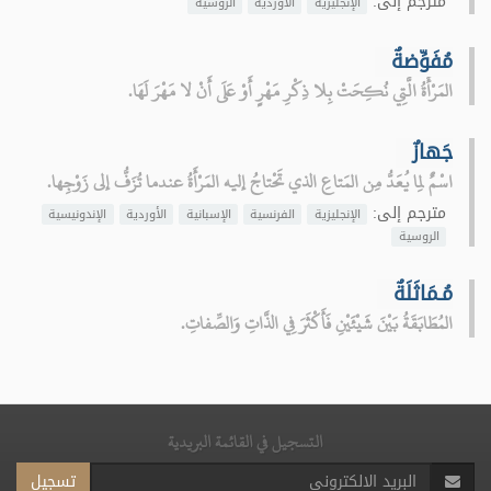
مترجم إلى:
الإنجليزية
الأوردية
الروسية
مُفَوِّضةٌ
المَرْأَةُ الَّتِي نُكِحَتْ بِلا ذِكْرِ مَهْرٍ أَوْ عَلَى أَنْ لا مَهْرَ لَهَا.
جَهازٌ
اسْمٌ لِما يُعَدُّ مِن المَتاعِ الذي تَحْتاجُ إليه المَرْأَةُ عندما تُزَفُّ إلى زَوْجِها.
مترجم إلى:
الإنجليزية
الفرنسية
الإسبانية
الأوردية
الإندونيسية
الروسية
مُـمَاثَلَةٌ
المُطَابَقَةُ بَيْنَ شَيْئَيْنِ فَأَكْثَرَ فِي الذَّاتِ وَالصِّفاتِ.
التسجيل في القائمة البريدية
تسجيل