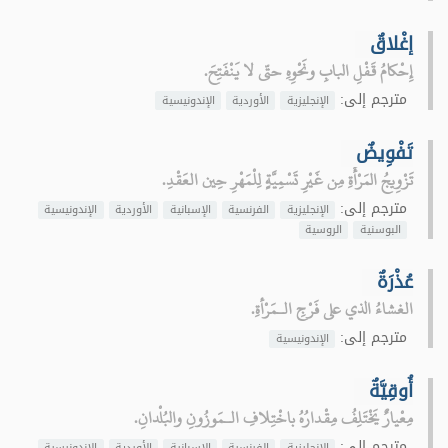
إغْلاقٌ
إِحْكامُ قَفْلِ البابِ ونَحْوِهِ حتّى لا يَنْفَتِحَ.
مترجم إلى:
الإنجليزية
الأوردية
الإندونيسية
تَفْوِيضٌ
تَزْوِيجُ المَرْأَةِ مِن غَيْرِ تَسْمِيَّةٍ لِلْمَهْرِ حِين العَقْدِ.
مترجم إلى:
الإنجليزية
الفرنسية
الإسبانية
الأوردية
الإندونيسية
البوسنية
الروسية
عُذْرَةٌ
الغشاءُ الذي على فَرْجِ الـمَرْأةِ.
مترجم إلى:
الإندونيسية
أُوقِيَّةٌ
مِعْيارٌ يَخْتَلِفُ مِقْدارُهُ باخْتِلافِ الـمَوزُونِ والبُلْدانِ.
مترجم إلى:
الإنجليزية
الفرنسية
الإسبانية
الأوردية
الإندونيسية