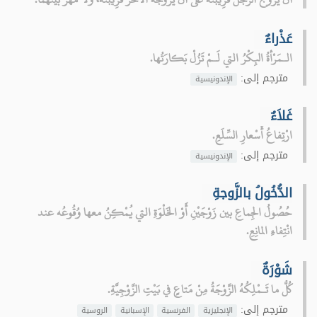
عَذْراءٌ
الـمَرْأةُ البِكْرُ التي لَـمْ تَزُلْ بَكارَتُها.
مترجم إلى:
الإندونيسية
غَلاَءٌ
ارْتِفاعُ أَسْعارِ السِّلَعِ.
مترجم إلى:
الإندونيسية
الدُّخُولُ بالزَّوجةِ
حُصُولُ الجِماعِ بين زَوْجَيْنِ أَوْ الخَلْوَةِ التي يُمْكِنُ معها وُقُوعُه عند
انْتِفاءِ المانِعِ.
شَوْرَةٌ
كُلُّ ما تَـمْلِكُهُ الزَّوْجَةُ مِنْ مَتاعٍ في بَيْتِ الزَّوْجِيَّةِ.
مترجم إلى:
الإنجليزية
الفرنسية
الإسبانية
الروسية