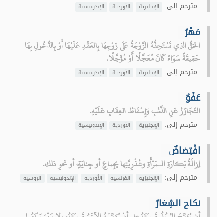
مترجم إلى:
الإنجليزية
الأوردية
الإندونيسية
مَهْرٌ
الحَقُّ الذِي تَسْتَحِقُّهُ الزَّوْجَةُ عَلَى زَوْجِهَا بِالعَقْدِ عَلَيْهَا أَوْ بِالدُّخُولِ بِهَا
حَقِيقَةً سَوَاءً كَانَ مُعَجَّلًا أَوْ مُؤَجَّلًا.
مترجم إلى:
الإنجليزية
الأوردية
الإندونيسية
عَفْوٌ
التَّجَاوُزُ عَنِ الذَّنْبِ وَإِسْقَاطُ العِقَابِ عَلَيْهِ.
مترجم إلى:
الإنجليزية
الأوردية
الإندونيسية
افْتِضاضٌ
إزالَةُ بَكارَةِ الـمَرْأَةِ وعُذْرِيَّتِها بِجِماعٍ أو جِنايَةٍ، أو نحوِ ذلك.
مترجم إلى:
الإنجليزية
الفرنسية
الأوردية
الإندونيسية
الروسية
نكاح الشِغارٌ
أن يُزَوِّجَ الرَّجُلُ قَرِيبَتَهُ على أنْ يُزَوِّجَهُ الآخَرُ قَرِيبَتَهُ، ولا مَهْرَ بَيْنَهُما.