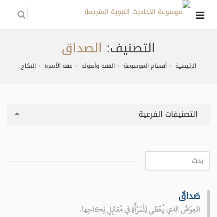
التصنيف:
الصداق
الرئيسية
أقسام الموسوعة
الفقه وأصوله
فقه الأسرة
النكاح
التصنيفات الفرعية
صَداقٌ
العِوَضُ الذي يُعْطَى لِلْمَرْأَةِ في مُقابِلِ نِكاحِها.