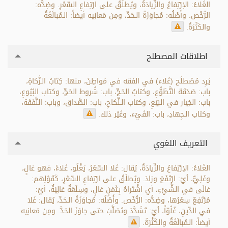
الغَلاءُ: الاِرْتِفاعُ والزِّيادَةُ، ويُطلَقُ على ارْتِفاعِ السِّعْرِ. وضِدُّه:
الرُّخْص. وأَصْلُه: مُجاوَزَةُ الـحَدِّ، ومِن مَعانِيه أيضاً: الـمُبالَغَةُ
والكَثْرَةُ.
اطلاقات المصطلح
يَرِد مُصْطلَح (غَلاء) في الفقه في مَواطِنَ، منها: كِتابُ الـزَّكاةِ،
باب: صَدَقَة التَّطَوُّعِ، وكتابُ الحَجِّ، باب: شُروط الحَجِّ، وكتاب البُيُوعِ،
باب: الخِيار في البَيْعِ، وكتاب الـنِّكاحِ، باب: الصَّداق، وباب: النَّفَقَة،
وكتاب الـجِهادِ، باب: الفَيْء، وغَيْر ذلك.
التعريف اللغوي
الغَلاءُ: الاِرْتِفاعُ والزِّيادَةُ، يُقال: غَلا السِّعْرُ، يَغْلُو، غَلاءً، فهو غالٍ،
وغَلِيٌّ، أيْ: ارْتَفَعَ وزادَ. ويُطلَقُ على ارْتِفاعِ السِّعْرِ، كَقَوْلِهم:
غالَى في الشَّيْءِ، أي اشْتَراهُ بِـثَمَنٍ غالٍ، وسِلْعَةٌ غالِيَةٌ، أيْ:
مُرْتَفِعٌ سِعْرُها، وضِدُّه: الرُّخْص. وأَصْلُه: مُجاوَزَةُ الـحَدِّ، يُقال: غَلا
في الدِّينِ، غُلُوّاً، أيْ: تَشَدَّدَ وتَصَلَّبَ حتى جاوَزَ الحَدَّ. ومِن مَعانِيه
أيضاً: الـمُبالَغَةُ والكَثْرَةُ.