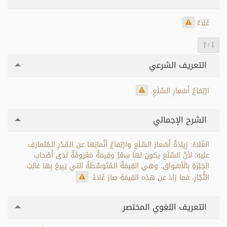
غَلاَءٌ
/
التعريف الشرعي
ارْتِفاعُ أَسْعارِ السِّلَعِ.
الشرح الإجمالي
الغَلاءُ: زِيادَةُ أَسْعارَ السِّلَعِ وارْتِفاعُ أثْمانِها عن الـقَدْرِ الـمُتَعارَفِ
عليه؛ لأنّ السِّلَعَ يكون لها سِعْرٌ وقِيمَةٌ مَعْروفَةٌ لَدَى أَصْحابِ
الخِبْرَةِ بِالَأسْواقِ، وهي القِيمَةُ الـمُتَوَسِّطَةُ التي يَبِيعُ بِها غالِبُ
التُّجّارِ، فما زادَ عن هذه القِيمَةِ صارَ غَلاءً.
التعريف اللغوي المختصر