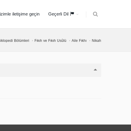
izimle iletişime geçin
Geçerli Dil
iklopedi Bölümleri
Fıkıh ve Fıkıh Usûlü
Aile Fıkhı
Nikah