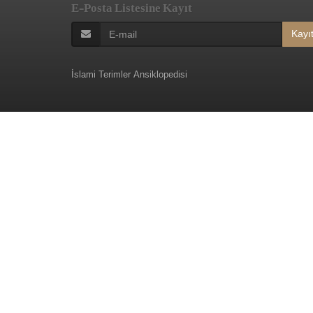
E-Posta Listesine Kayıt
Kayı
İslami Terimler Ansiklopedisi