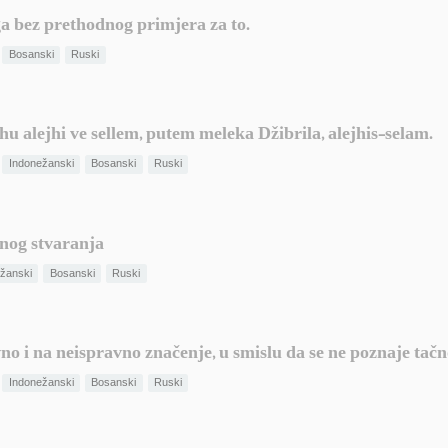
ga bez prethodnog primjera za to.
Bosanski
Ruski
hu alejhi ve sellem, putem meleka Džibrila, alejhis-selam.
Indonežanski
Bosanski
Ruski
nog stvaranja
žanski
Bosanski
Ruski
vno i na neispravno značenje, u smislu da se ne poznaje tačn
Indonežanski
Bosanski
Ruski