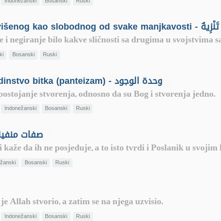
Indonežanski
Bosanski
Ruski
Tenzih: predstavljanje Gospodara Uzvišenog kao slobodnog od svake manjkavosti - تَنْزِيهٌ
i negiranje bilo kakve sličnosti sa drugima u svojstvima sa
ki
Bosanski
Ruski
Vahdetul-vudžud - Transcendentno jedinstvo bitka (panteizam) - وحدة الوجود
postojanje stvorenja, odnosno da su Bog i stvorenja jedno.
Indonežanski
Bosanski
Ruski
tu menfijja – negirana svojstva - صفات منفية
 kaže da ih ne posjeduje, a to isto tvrdi i Poslanik u svojim
žanski
Bosanski
Ruski
je Allah stvorio, a zatim se na njega uzvisio.
Indonežanski
Bosanski
Ruski