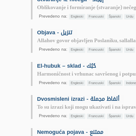
Oblikovanje i formiranje (stvaranje) neče
Prevedeno na:
Engleski
Francuski
Španski
Urdu
Objava - تنزيل
Allahov govor objavljen Poslaniku, sallalla
Prevedeno na:
Engleski
Francuski
Španski
Urdu
El-hubuk – sklad - حُبُك
Harmoničnost i vrhunac savršenog i potpu
Prevedeno na:
Engleski
Francuski
Španski
Indone
Dvosmisleni izrazi - ألفاظ مجملة
To su izrazi koji mogu ukazivati i na ispra
Prevedeno na:
Engleski
Francuski
Španski
Urdu
Nemoguća pojava - ممتنع