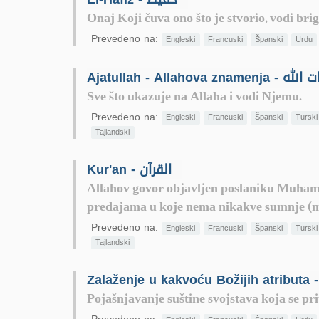
Onaj Koji čuva ono što je stvorio, vodi bri
Prevedeno na:
Engleski
Francuski
Španski
Urdu
Ajatullah - Allahova znamenja -
Sve što ukazuje na Allaha i vodi Njemu.
Prevedeno na:
Engleski
Francuski
Španski
Turski
Tajlandski
Kur'an - القرآن
Allahov govor objavljen poslaniku Muhammedu
predajama u koje nema nikakve sumnje (m
Prevedeno na:
Engleski
Francuski
Španski
Turski
Tajlandski
Pojašnjavanje suštine svojstava koja se prip