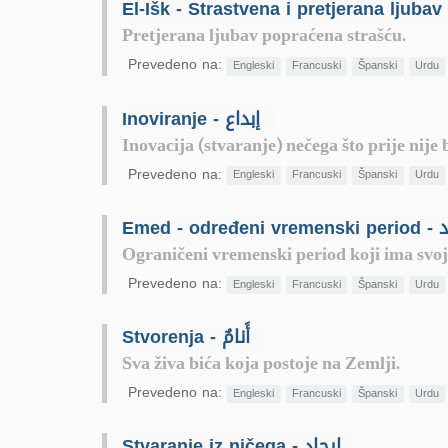
Pretjerana ljubav popraćena strašću.
Prevedeno na:
Engleski
Francuski
Španski
Urdu
Inoviranje - إبداع
Inovacija (stvaranje) nečega što prije nije b
Prevedeno na:
Engleski
Francuski
Španski
Urdu
Emed - određe
Ograničeni vremenski period koji ima svoj k
Prevedeno na:
Engleski
Francuski
Španski
Urdu
Stvorenja - أَنامٌ
Sva živa bića koja postoje na Zemlji.
Prevedeno na:
Engleski
Francuski
Španski
Urdu
Stvaranje iz ničega - إيجاد