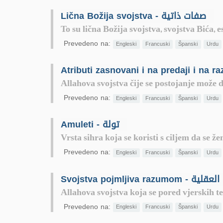
Lična Božija svojstva - صفات ذاتية
To su lična Božija svojstva, svojstva Bića, e
Prevedeno na:
Engleski
Francuski
Španski
Urdu
Allahova svojstva čije se postojanje može
Prevedeno na:
Engleski
Francuski
Španski
Urdu
Amuleti - تولة
Vrsta sihra koja se koristi s ciljem da se ž
Prevedeno na:
Engleski
Francuski
Španski
Urdu
Svojstva pojmljiva raz
Allahova svojstva koja se pored vjerskih t
Prevedeno na:
Engleski
Francuski
Španski
Urdu