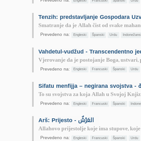
Prevedeno na:
Engleski
Francuski
Španski
Urdu
Smatranje da je Allah čist od svake mahane 
Prevedeno na:
Engleski
Španski
Urdu
Indonežans
Vjerovanje da je postojanje Boga, ustvari, 
Prevedeno na:
Engleski
Francuski
Španski
Urdu
Sifa
To su svojstva za koja Allah u Svojoj Knjizi
Prevedeno na:
Engleski
Francuski
Španski
Indone
Arš: Prijesto - العَرْشٌ
Allahovo prijestolje koje ima stupove, koje 
Prevedeno na:
Engleski
Francuski
Španski
Urdu