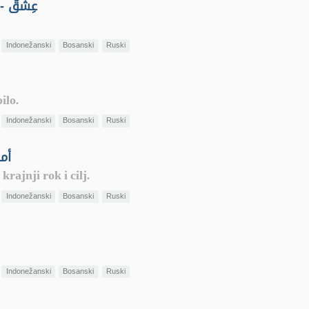
El-Išk - Strastvena i pretjerana ljubav - عِشْقٌ
Indonežanski
Bosanski
Ruski
ilo.
Indonežanski
Bosanski
Ruski
ni vremenski period - أمد
rajnji rok i cilj.
Indonežanski
Bosanski
Ruski
Indonežanski
Bosanski
Ruski