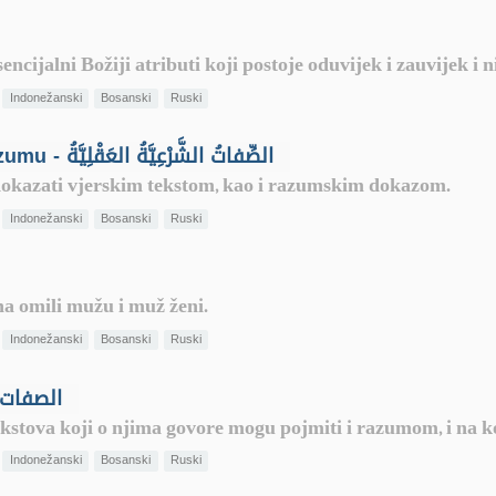
sencijalni Božiji atributi koji postoje oduvijek i zauvijek i 
Indonežanski
Bosanski
Ruski
Atributi zasnovani i na predaji i na razumu - الصِّفاتُ الشَّرْعِيَّةُ العَقْلِيَّةُ
 dokazati vjerskim tekstom, kao i razumskim dokazom.
Indonežanski
Bosanski
Ruski
ena omili mužu i muž ženi.
Indonežanski
Bosanski
Ruski
umom - الصفات العقلية
ekstova koji o njima govore mogu pojmiti i razumom, i na 
Indonežanski
Bosanski
Ruski