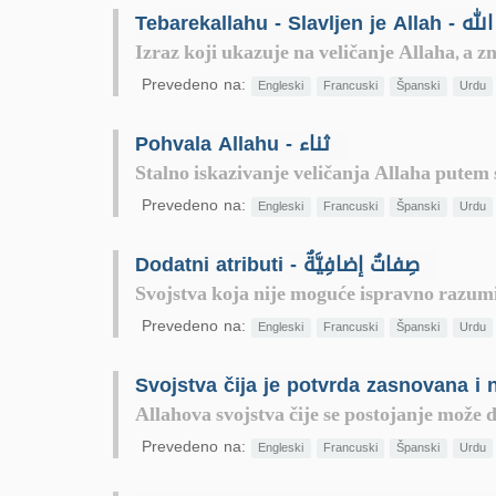
Tebarekallahu - Sla
Izraz koji ukazuje na veličanje Allaha, a zn
Prevedeno na:
Engleski
Francuski
Španski
Urdu
Pohvala Allahu - ثناء
Stalno iskazivanje veličanja Allaha putem 
Prevedeno na:
Engleski
Francuski
Španski
Urdu
Dodatni atributi - صِفاتٌ إضافِيَّةٌ
Svojstva koja nije moguće ispravno razumi
Prevedeno na:
Engleski
Francuski
Španski
Urdu
Allahova svojstva čije se postojanje može
Prevedeno na:
Engleski
Francuski
Španski
Urdu