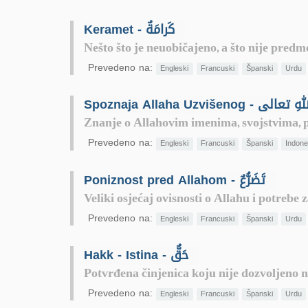
Keramet - كَرامَةٌ
Nešto što je neuobičajeno, a što nije predm
Prevedeno na:
Engleski
Francuski
Španski
Urdu
Spoznaja Allaha Uzvišenog 
Znanje o Allahovim imenima, svojstvima, 
Prevedeno na:
Engleski
Francuski
Španski
Indone
Poniznost pred Allahom - تَضَرُّعٌ
Veliki osjećaj ovisnosti o Allahu i potrebe 
Prevedeno na:
Engleski
Francuski
Španski
Urdu
Hakk - Istina - حَقٌّ
Potvrđena činjenica koju nije dozvoljeno n
Prevedeno na:
Engleski
Francuski
Španski
Urdu