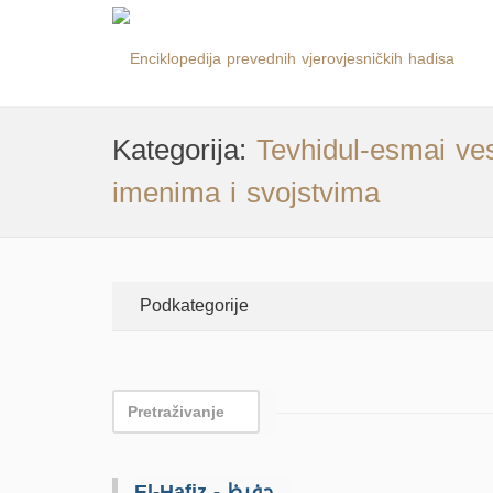
Kategorija:
Tevhidul-esmai ves
imenima i svojstvima
Podkategorije
El-Hafiz - حفيظ