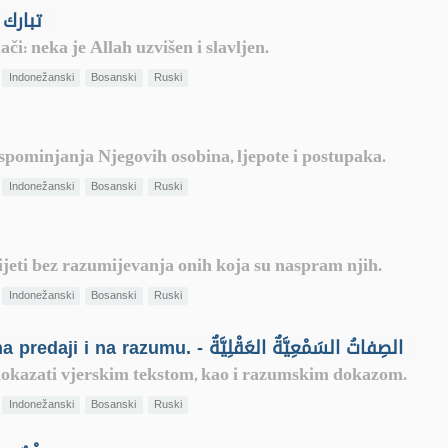
vljen je Allah - تبارك الله
ači: neka je Allah uzvišen i slavljen.
Indonežanski
Bosanski
Ruski
spominjanja Njegovih osobina, ljepote i postupaka.
Indonežanski
Bosanski
Ruski
jeti bez razumijevanja onih koja su naspram njih.
Indonežanski
Bosanski
Ruski
Svojstva čija je potvrda zasnovana i na predaji i na razumu. - الصِفاتُ السَمْعِيَّةٌ العَقْلِيَّةٌ
 dokazati vjerskim tekstom, kao i razumskim dokazom.
Indonežanski
Bosanski
Ruski