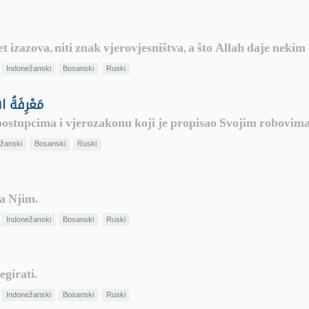
et izazova, niti znak vjerovjesništva, a što Allah daje neki
Indonežanski
Bosanski
Ruski
- مَعْرِفَةُ اللهِ تعالى
postupcima i vjerozakonu koji je propisao Svojim robovima
žanski
Bosanski
Ruski
za Njim.
Indonežanski
Bosanski
Ruski
egirati.
Indonežanski
Bosanski
Ruski