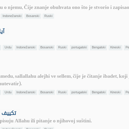
gu o njemu, Čije znanje obuhvata ono što je stvorio i zapisao
Indonežanski
Bosanski
Ruski
 آيات الله
Urdu
Indonežanski
Bosanski
Ruski
portugalski
Bengalski
Kineski
Pe
, sallallahu alejhi ve sellem, čije je čitanje ibadet, koji
utevatir).
Urdu
Indonežanski
Bosanski
Ruski
portugalski
Bengalski
Kineski
Pe
Zalaženje u kakvoću Božijih atributa - تكييف
isuju Allahu ili pitanje o njihovoj suštini.