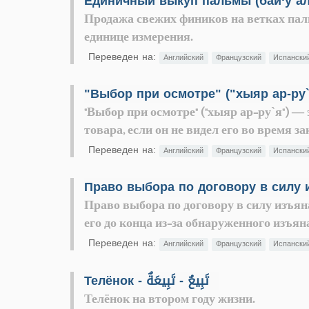
Продажа свежих фиников на ветках пал
единице измерения.
Переведен на:
Английский
Французский
Испански
"Выбор при осмотре" ("хыяр ар-ру`я") —
товара, если он не видел его во время з
Переведен на:
Английский
Французский
Испански
Право выбора по договору в силу изъяна
его до конца из-за обнаруженного изъян
Переведен на:
Английский
Французский
Испански
Телёнок - تَبِيعٌ - تَبِيعَةٌ
Телёнок на втором году жизни.