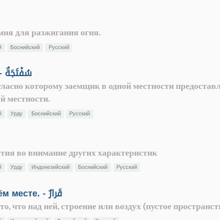
амня для разжигания огня.
й
Боснийский
Русский
Переводной вексель ("суфтаджа"). - سُفْتَجَةٌ
гласно которому заемщик в одной местности предостав
й местности.
й
Урду
Боснийский
Русский
нятия во внимание других характеристик
й
Урду
Индонезийский
Боснийский
Русский
Неподвижность, оставаться на своём месте. - قَرارٌ
о, что над ней, строение или воздух (пустое пространст