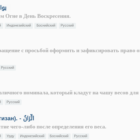
 Погибель в адском Огне - بوار
м Огне в День Воскресения.
й
Индонезийский
Боснийский
Русский
бращение с просьбой оформить и зафиксировать право 
Русский
зличного номинала, который кладут на чашу весов для
й
Русский
Получение взвешенного товара (иттизан). - اتِّزانٌ
тие чего-либо после определения его веса.
й
Урду
Индонезийский
Боснийский
Русский