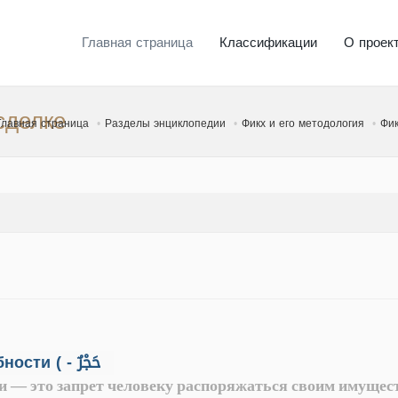
Главная страница
Классификации
О проек
сделке
Главная страница
Разделы энциклопедии
Фикх и его методология
Фик
Лишение имущественной дееспособности ( - حَجْرٌ
 — это запрет человеку распоряжаться своим имущест