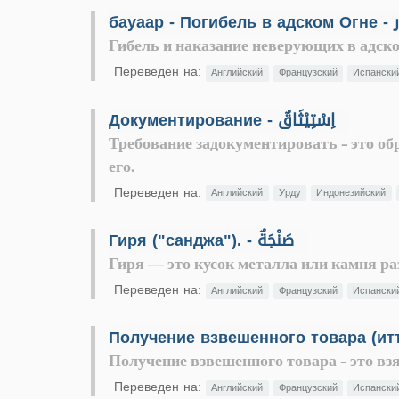
бауаар -
Гибель и наказание неверующих в адско
Переведен на:
Английский
Французский
Испански
Документирование - اِسْتِيْثَاقٌ
Требование задокументировать - это о
его.
Переведен на:
Английский
Урду
Индонезийский
Гиря ("санджа"). - صَنْجَةٌ
Гиря — это кусок металла или камня ра
Переведен на:
Английский
Французский
Испански
Получение взвешенного товара - это взя
Переведен на:
Английский
Французский
Испански