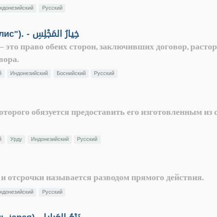
ндонезийский
Русский
"Выбор на месте" ("хыяр аль-маджлис"). - خِيارُ المَجْلِسِ
— это право обеих сторон, заключивших договор, растор
вора.
й
Индонезийский
Боснийский
Русский
которого обязуется предоставить его изготовленным из
й
Урду
Индонезийский
Русский
и и отсрочки называется разводом прямого действия.
ндонезийский
Русский