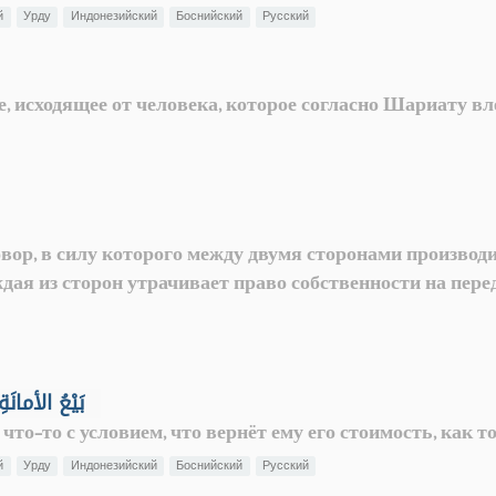
й
Урду
Индонезийский
Боснийский
Русский
, исходящее от человека, которое согласно Шариату вле
овор, в силу которого между двумя сторонами производ
дая из сторон утрачивает право собственности на пер
родажа, основанная на доверии - بَيْعُ الأمانَةِ
 что-то с условием, что вернёт ему его стоимость, как 
й
Урду
Индонезийский
Боснийский
Русский