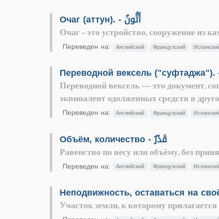
Очаг (аттун). - أَتُّونٌ
Очаг - это устройство, сооружение из к
Переведен на:
Английский
Французский
Испански
Переводной вексель — это документ, со
эквивалент одолженных средств в друго
Переведен на:
Английский
Французский
Испански
Объём, количество - قَدْرٌ
Равенство по весу или объёму, без при
Переведен на:
Английский
Французский
Испански
Участок земли, к которому прилагается т