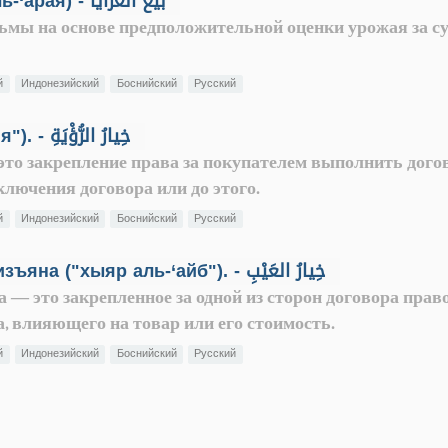
Единичный выкуп пальмы (бай‘у аль-‘арая) - بَيْعُ العَرايا
ьмы на основе предположительной оценки урожая за су
й
Индонезийский
Боснийский
Русский
"Выбор при осмотре" ("хыяр ар-ру`я"). - خِيارُ الرُّؤْيَةِ
 это закрепление права за покупателем выполнить дого
аключения договора или до этого.
й
Индонезийский
Боснийский
Русский
Право выбора по договору в силу изъяна ("хыяр аль-‘айб"). - خِيارُ العَيْبِ
 — это закрепленное за одной из сторон договора прав
а, влияющего на товар или его стоимость.
й
Индонезийский
Боснийский
Русский