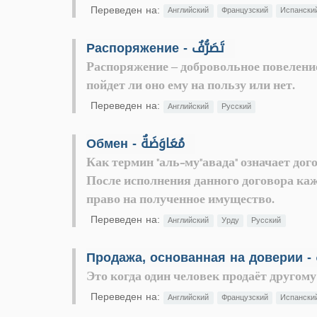
Переведен на:
Английский
Французский
Испански
Распоряжение - تَصَرُّفٌ
Распоряжение – добровольное повеление
пойдет ли оно ему на пользу или нет.
Переведен на:
Английский
Русский
Обмен - مُعَاوَضَةٌ
Как термин "аль-му"авада" означает дог
После исполнения данного договора каж
право на полученное имущество.
Переведен на:
Английский
Урду
Русский
П
Это когда один человек продаёт другому
Переведен на:
Английский
Французский
Испански