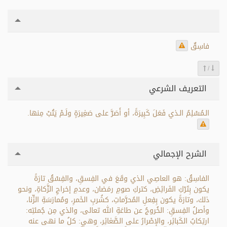
فاسِقٌ
/
التعريف الشرعي
الـمُسْلِمُ الـذي فَعَلَ كَبِيرَةً، أو أَصَرَّ على صَغِيرَةٍ ولَـمْ يَتُبْ مِنها.
الشرح الإجمالي
الفاسِقُ: هو العاصِي الذي وقَعَ في الفِسقِ، والفِسْقُ تارَةً
يكون بِتَرْكِ الفَرائِضِ، كتركِ صومِ رمَضان، وعدمِ إخراجِ الزَّكاةِ، ونحو
ذلك، وتارَةً يكون بِفِعلِ المُحرَّماتِ، كشُربِ الخَمرِ، ومُمارَسَةِ الزِّنا،
وأصلُ الفِسقِ: الخُروجُ عن طاعَةِ الله تعالى، والذي مِن جُملتِه:
ارتِكابُ الكَبائِر، والإصْرارُ على الصَّغائِر، وهي: كلُ ما نهى عنه