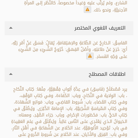
الشارع، ولم يُرتِّب عليه وَعَيداً مخصوصاً، كالنَّظَر إلى المرأةِ
الأجنبيَّةِ، ونحو ذلك.
التعريف اللغوي المختصر
الفاسِقُ: الـخارِجُ عَن الطّاعَةِ والاِسْتِقامَةِ، يُقالُ: فَسَقَ عَنْ أَمْرِ رَبِّهِ،
أيْ: خَرَجَ عَنْ طاعَتِهِ، وأَصْلُ الفِسْقِ: خُرُوجُ الشَّيْءِ مِنَ الشَّيْءِ
على وَجْهِ الفَسادِ.
اطلاقات المصطلح
يرِد مُصْطَلَحُ (فَاسِق) في عِدَّةِ أَبْوابٍ فِقْهِيَّةٍ، مِنْها: كِتاب النِّكاحِ
، باب: الوِلاية في النِّكاحِ، وباب: الكَفاءَة، وفي كِتابِ الوَقْفِ،
وفي كِتابِ القَضاءِ، باب: شُروط القاضِي، وباب: مَوانِع الشَّهادَة،
وفي كِتابِ السِّياسَةِ الشَّرْعِيَّةِ، باب: الإِمامَة الكُبْرَى. ويُطْلَقُ في
كِتابِ الحَجِّ، باب: مَحْظورات الإحْرامِ، وباب: جَزاء الصَّيْدِ، ومعناه:
الـحَيوانُ الـذي يَعْتَدِي على النّاسِ غالِباً. ويُطْلَقُ في عِلم العَقِيدَةِ
في بابِ: تَوْحِيد الأُلوهِيَّةِ، عند الكَلامِ عن الشَّفاعَةِ في أَهْلِ النّارِ،
وفي باب: الفِرَق والأَدْيان، عند الكَلامِ عن شُروطِ الخُروجِ على