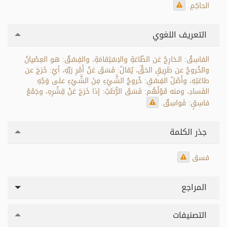
الحاكِمِ.
التعريف اللغوي
الفاسِقُ: الـخارِجُ عَن الطّاعَةِ والاِسْتِقامَةِ، والفِسْقُ: هو العِصْيانُ
والخُروجُ عن طَرِيقِ الحَقِّ، يُقالُ: فَسَقَ عَنْ أَمْرِ رَبِّهِ، أيْ: خَرَجَ عن
طاعَتِهِ، وأَصْلُ الفِسْقِ: خُروجُ الشَّيْءِ مِنَ الشَّيْءِ على وَجْهِ
الفَسادِ، ومنه قَوْلُهُم: فَسَقَ الرُّطَبُ: إذا خَرَجَ عَنْ قِشْرِهِ، وجَمْعُ
فاسِقٍ: فَواسِقٌ.
جذر الكلمة
فسق
المراجع
التصنيفات