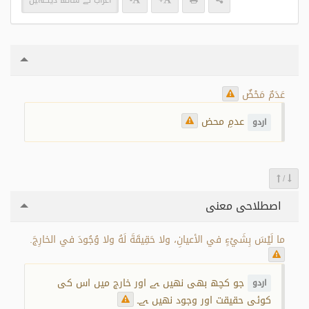
+
-
اعراب کے ساتھ دیکھیں
عَدَمٌ مَحْضٌ
عدمِ محض
اردو
/
اصطلاحی معنی
ما لَيْسَ بِشَيْءٍ في الأعيانِ، ولا حَقِيقَةَ لَهُ ولا وُجُودَ في الخارِجَ.
جو کچھ بھی نھیں ہے اور خارج میں اس کی
اردو
کوئی حقیقت اور وجود نھیں ہے۔