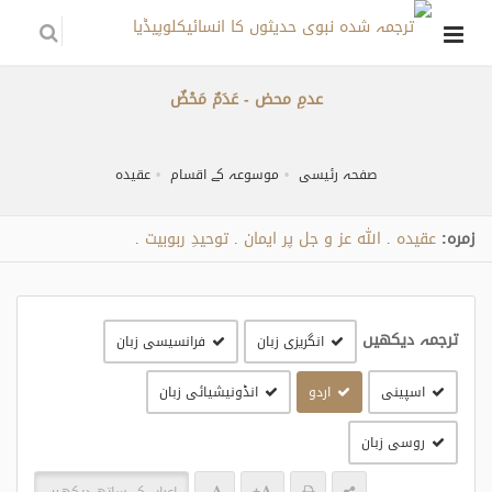
عدمِ محض - عَدَمٌ مَحْضٌ
صفحہ رئیسی
موسوعہ کے اقسام
عقیدہ
زمره:
عقیدہ
اللہ عز و جل پر ایمان
توحیدِ ربوبیت
.
.
.
ترجمہ دیکھیں
انگریزی زبان
فرانسیسی زبان
اسپینی
اردو
انڈونیشیائی زبان
روسی زبان