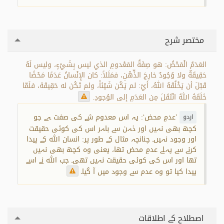
مختصر شرح
العَدَمُ الْمَحْضُ: هو صِفَةُ المَعْدومِ الذي ليس بِشَيْءٍ، وليس لَهُ
حَقِيقَةٌ ولا وُجُودٌ خارِجَ الذِّهْنِ، فمَثَلاً: كان الإِنْسانُ عَدَمًا مَحْضًا
قَبْلَ أن يَخْلُقَهُ اللهُ، أيْ: لم يَكُن شَيْئاً، ولم تَكُن له حَقِيقَة، فلَمّا
خَلَقَهُ اللهُ انْتَقَلَ مِن العَدَمِ إلى الوُجودِ.
’عدمِ محض‘: یہ اس معدوم شے کی صفت ہے جو
اردو
کچھ بھی نہیں اور ذہن سے باہر اس کی کوئی حقیقت
اور وجود نہیں۔ چنانچہ مثال کے طور پر: انسان اللہ کے پیدا
کرنے سے پہلے عدمِ محض تھا، یعنی وہ کچھ بھی نہیں
تھا اور اس کی کوئی حقیقت نہیں تھی۔ جب اللہ نے اسے
پیدا کیا تو وہ عدم سے وجود میں آ گیا۔
اصطلاح کے اطلاقات