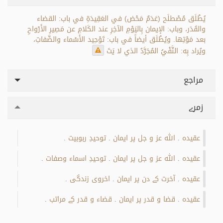
يُطْلَق مُصْطلَح (عَدَمٌ مَحْض) في العَقِيدَةِ في باب: القضاء
والقَدَر، وباب: الإيمان بِاليَوْمِ الآخِرِ عند الكَلامِ عن مَصِيرِ الأَرْواحِ
بعد مَوْتِها. ويُطْلَق أيضاً في باب: تَوْحِيد الأَسْماء والصِّفاتِ،
ويُراد بِه: النَّفْيُ المُجَرَّدُ الذي لا يَتَ
مراجع
زمرے
عقیدہ
اللہ عز و جل پر ایمان
توحیدِ ربوبیت
.
.
.
عقیدہ
اللہ عز و جل پر ایمان
توحيدِ اسماء وصفات
.
.
.
عقیدہ
آخرت کے دن پر ایمان
اخروی زندگی
.
.
.
عقیدہ
قضا و قدر پر ایمان
قضاء و قدر کے مراتب
.
.
.