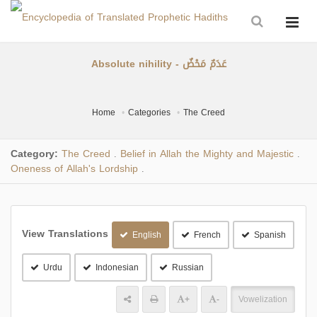
Absolute nihility - عَدَمٌ مَحْضٌ
Home
Categories
The Creed
Category:
The Creed
Belief in Allah the Mighty and Majestic
.
.
Oneness of Allah's Lordship
.
View Translations
English
French
Spanish
Urdu
Indonesian
Russian
+
-
Vowelization