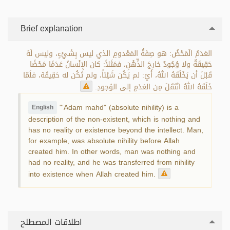
Brief explanation
العَدَمُ الْمَحْضُ: هو صِفَةُ المَعْدومِ الذي ليس بِشَيْءٍ، وليس لَهُ
حَقِيقَةٌ ولا وُجُودٌ خارِجَ الذِّهْنِ، فمَثَلاً: كان الإِنْسانُ عَدَمًا مَحْضًا
قَبْلَ أن يَخْلُقَهُ اللهُ، أيْ: لم يَكُن شَيْئاً، ولم تَكُن له حَقِيقَة، فلَمّا
خَلَقَهُ اللهُ انْتَقَلَ مِن العَدَمِ إلى الوُجودِ.
"‘Adam mahd" (absolute nihility) is a
English
description of the non-existent, which is nothing and
has no reality or existence beyond the intellect. Man,
for example, was absolute nihility before Allah
created him. In other words, man was nothing and
had no reality, and he was transferred from nihility
into existence when Allah created him.
اطلاقات المصطلح