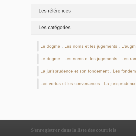
Les références
Les catégories
Le dogme
Les noms et les jugements
L'augme
.
.
Le dogme
Les noms et les jugements
Les ram
.
.
La jurisprudence et son fondement
Les fondeme
.
Les vertus et les convenances
La jurisprudence
.
S'enregistrer dans la liste des courriels