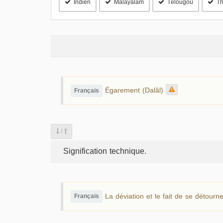
Indien
Malayalam
Télougou
Th
Égarement (Dalâl)
Français
/
Signification technique.
La déviation et le fait de se détourne
Français