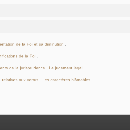
ntation de la Foi et sa diminution
.
ifications de la Foi
.
nts de la jurisprudence
Le jugement légal
.
.
 relatives aux vertus
Les caractères blâmables
.
.