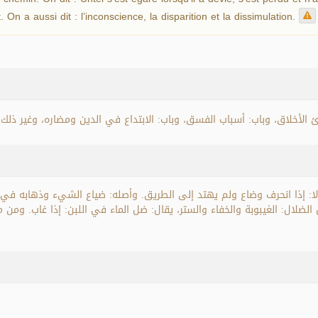
 On a aussi dit : l’inconscience, la disparition et la dissimulation.
 الأخلاق، وباب: أسباب الفسق، وباب: الابتداع في الدين ومضاره، وغير ذلك.
ا: إذا انحرف وضاع ولم يهتد إلى الطريق. وأصله: ضياع الشيء وذهابه في غير
الضلال: الغيبوبة والخفاء والستر، يقال: ضل الماء في اللبن: إذا غاب. ومن 