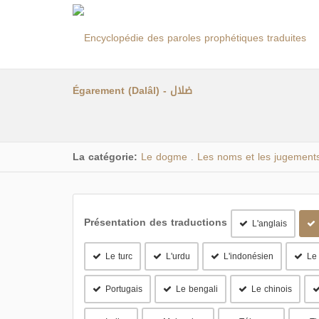
Égarement (Dalâl) - ضلال
La catégorie:
Le dogme
Les noms et les jugement
.
Présentation des traductions
L'anglais
Le turc
L'urdu
L'indonésien
Le
Portugais
Le bengali
Le chinois