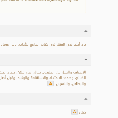
يرد أيضا في الفقه في كتاب الجامع للآداب، باب: مساوئ.
الانحراف والميل عن الطريق، يقال: ضل فلان، يضل، ضلال
الضائع، وضده: الاهتداء والاستقامة والرشاد. وقيل أصل ،
والبطلان، والنسيان.
ضلل