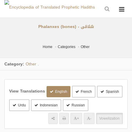
Phalanxes (bones) - سُلامَى
Home
Categories
Other
Category:
Other
.
View Translations
English
French
Spanish
Urdu
Indonesian
Russian
+
-
Vowelization