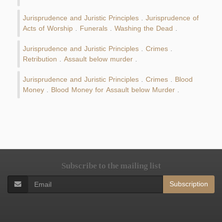
Jurisprudence and Juristic Principles
Jurisprudence of
.
Acts of Worship
Funerals
Washing the Dead
.
.
.
Jurisprudence and Juristic Principles
Crimes
.
.
Retribution
Assault below murder
.
.
Jurisprudence and Juristic Principles
Crimes
Blood
.
.
Money
Blood Money for Assault below Murder
.
.
Subscribe to the mailing list
Subscription