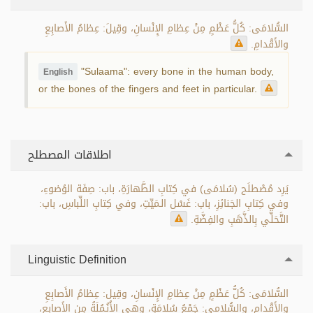
السُّلامَى: كُلُّ عَظْمٍ مِنْ عِظامِ الإِنْسانِ، وقِيلَ: عِظامُ الأَصابِعِ
والأَقْدامِ.
"Sulaama": every bone in the human body,
English
or the bones of the fingers and feet in particular.
اطلاقات المصطلح
يَرِد مُصْطلَح (سُلامَى) في كِتابِ الطَّهارَةِ، باب: صِفَة الوُضوءِ،
وفي كِتابِ الجَنائِزِ، باب: غَسْل الـمَيِّتِ، وفي كِتابِ اللِّباسِ، باب:
التَّحَلِّي بِالذَّهَبِ والفِضَّةِ.
Linguistic Definition
السُّلامَى: كُلُّ عَظْمٍ مِنْ عِظامِ الإِنْسانِ، وقِيل: عِظامُ الأَصابِعِ
والأَقْدامِ، والسُّلامى: جَمْعُ سُلامَةٍ، وهي الأُنُـمُلَةُ مِن الأَصابِعِ،