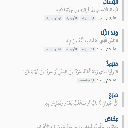
انْتِسابٌ
انْتِماءُ الإنْسانِ إلى قَرابَتِهِ مِن جِهَةِ الأَبِ.
مترجم إلى:
الإنجليزية
الأوردية
الإندونيسية
وَلَدُ الزِّنَا
الطِّفْلُ الَّذِي حَمَلَتْ بِهِ أُمُّهُ مِنْ زِنَا.
مترجم إلى:
الإنجليزية
الأوردية
الإندونيسية
مَنبُوذٌ
المَوْلُودُ الذِي رَمَاهُ أَهْلُهُ خَوْفًا مِنَ الفَقْرِ أَوْ خَوْفًا مِنَ تُهْمَةِ الزِّنَا.
مترجم إلى:
الإندونيسية
سَبُعٌ
كُلُّ حَيَوانٍ لَهُ نابٌ أو مِـخْلَبٌ يَعْدُو ويَفْتَرِسُ بِهِ.
عِفَاصٌ
وِعاءٌ مِن جِلْدٍ أو قُماشٍ ونَـحـْوِهِ تُـحْفَظُ فيه الأَشْياءُ.