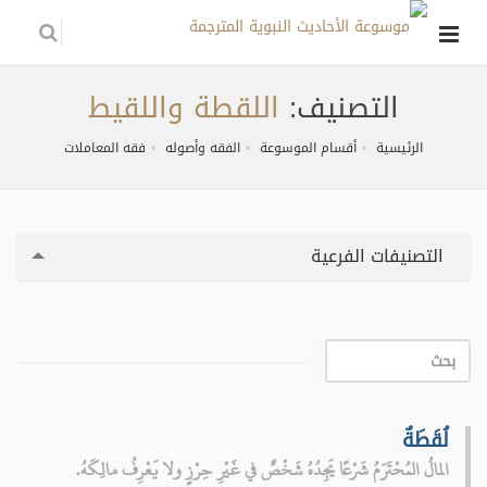
التصنيف:
اللقطة واللقيط
الرئيسية
أقسام الموسوعة
الفقه وأصوله
فقه المعاملات
التصنيفات الفرعية
لُقَطَةٌ
المالُ المُحْتَرَمُ شَرْعًا يَجِدُهُ شَخْصٌ في غَيْرِ حِرْزٍ ولا يَعْرِفُ مالِكَهُ.