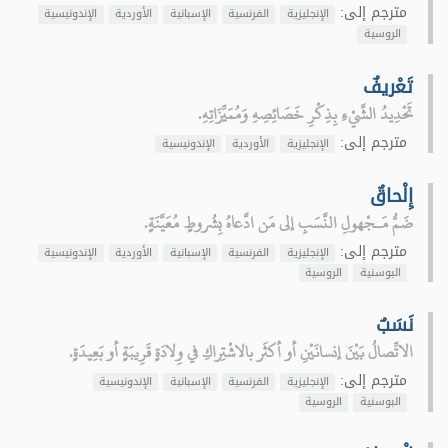
مترجم إلى:
الإنجليزية
الفرنسية
الإسبانية
الأوردية
الإندونيسية
الروسية
تَعْريفٌ
تَحْدِيدُ الشَّيْءِ بِذِكْرِ خَصَائِصِهِ وَمُمَيِّزَاتِهِ.
مترجم إلى:
الإنجليزية
الأوردية
الإندونيسية
إِلْحاقٌ
ضَمُّ مَـجْهولِ النَّسَبِ إلى مَن ادَّعاهُ بِشُروطٍ مُعَيَّنَةٍ.
مترجم إلى:
الإنجليزية
الفرنسية
الإسبانية
الأوردية
الإندونيسية
البوسنية
الروسية
نَسَبٌ
الاتِّصالُ بَيْنَ إنسانَيْنِ أو أكثَر بالاشْتِراكِ في وِلادَةٍ قَرِيبَةٍ أو بَعِيدَةٍ.
مترجم إلى:
الإنجليزية
الفرنسية
الإسبانية
الإندونيسية
البوسنية
الروسية