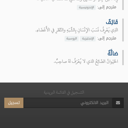
مترجم إلى:
الإندونيسية
قَائِفٌ
الذِي يَعْرِفُ نَسَبَ الإِنْسَانِ بِالشَّبَهِ والنَّظَرِ في الأَعْضَاءِ.
مترجم إلى:
الإنجليزية
الروسية
ضالَّةٌ
الحَيَوانُ الضّائِعُ الذي لا يُعْرَفُ لهُ صاحِبٌ.
التسجيل في القائمة البريدية
تسجيل