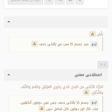
+
-
اعراب کے ساتھ دیکھیں
رَأْسٌ
سَر، جسم کا سب سے بالائی حصہ
اردو
/
اصطلاحی معنی
الجُزْءُ الأَعْلى مِن البَدَنِ الذي يَحْوِي العَيْنَيْنِ والفَمَ والأَنْفَ
والأُذُنَيْنِ.
جسم کا بالائی حصہ جس میں دونوں آنکھیں،
اردو
منہ، ناک اور دونوں کان شامل ہیں۔