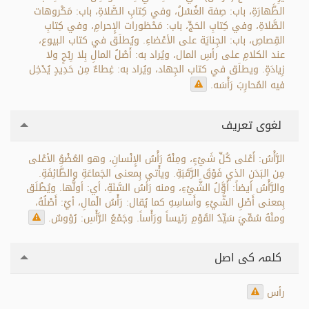
الطَّهارَةِ، باب: صِفة الغُسْلُ، وفي كِتابِ الصَّلاةِ، باب: مَكْروهات
الصَّلاةِ، وفي كِتابِ الحَجِّ، باب: مَحْظورات الإِحرامِ، وفي كِتابِ
القِصاصِ، باب: الجِنايَة على الأعْضاءِ. ويُطلَق في كتاب البيوع،
عند الكلامِ على رأسِ المال، ويُراد به: أَصْلُ المالِ بِلا رِبْحٍ ولا
زِيادَةٍ. ويطلَق في كتاب الجِهاد، ويُراد به: غِطاءٌ مِن حَدِيدٍ يُدْخِل
فيه المُحارِبَ رَأْسَه.
لغوی تعریف
الرَّأْسُ: أَعْلى كُلِّ شَيْءٍ، ومِنْهُ رَأْسُ الإِنْسانِ، وهو العُضْوُ الأعْلى
مِن البَدَنِ الذي فَوْقَ الرَّقَبَةِ. ويأْتي بِمعنى الجَماعَةِ والطَّائِفَةِ.
والرَّأْسُ أيضاً: أَوَّلُ الشَّيْءِ، ومنه رَأسُ السَّنَةِ، أي: أولُّها. ويُطْلَق
بِمعنى أَصْلِ الشَّيْءِ وأَساسِهِ كما يُقال: رَأْسُ الْمالِ، أيْ: أَصْلُهُ،
ومنْهُ سُمِّيَ سَيِّدُ القَوْمِ رَئيساً ورَأْساً. وجَمْعُ الرَّأْسِ: رُؤوسٌ.
کلمہ کی اصل
رأس