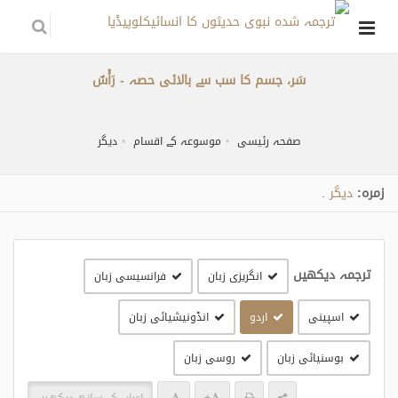
سَر، جسم کا سب سے بالائی حصہ - رَأْسٌ
صفحہ رئیسی
موسوعہ کے اقسام
دیگر
زمره:
دیگر
.
ترجمہ دیکھیں
انگریزی زبان
فرانسیسی زبان
اسپینی
اردو
انڈونیشیائی زبان
بوسنیائی زبان
روسی زبان