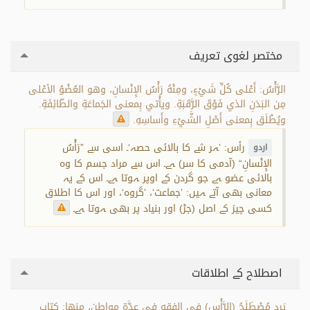
مختصر لغوی تعریف
الرَّأْسُ: أَعْلى كُلِّ شَيْءٍ، ومِنْهُ رَأْسُ الإِنْسانِ، وهو العُضْوُ الأعْلى
مِن البَدَنِ الذي فَوْقَ الرَّقَبَةِ. ويأْتي بِمعنى الجَماعَةِ والطّائِفَةِ.
ويُطْلَق بِمعنى أَصْلِ الشَّيْءِ وأَساسِهِ.
رأس: ’ہر شے کا بالائی حصہ‘۔ اسی سے ”رَأْسُ
اردو
الإِنْسانِ“ (آدمی کا سر) ہے۔ اس سے مراد جسم کا وہ
بالائی عضو ہے جو گردن کے اوپر ہوتا ہے۔ اس کے یہ
معانی بھی آتے ہیں: ’جماعت‘، ’گروہ‘، اور اس کا اطلاق
کسی چیز کے اصل (جڑ) اور بنیاد پر بھی ہوتا ہے۔
اصطلاح کے اطلاقات
يَرِد مُصْطَلَحُ (الرَّأْس) في الفقهِ في عِدَّة مواطِن، منها: كِتاب