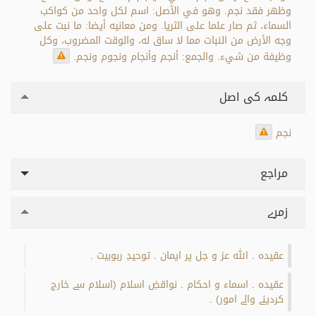
وظهر فقد نجم. وهو في الأصل: اسم لكل واحد من كواكب
السماء، ثم صار علما على الثريا. ومن معانيه أيضا: ما نبت على
وجه الأرض من النبات مما لا ساق له، والوقت المضروب، وكل
وظيفة من شيء. والجمع: أنجم وأنجام ونجوم ونجم.
کلمہ کی اصل
نجم
مراجع
زمرے
عقیدہ
اللہ عز و جل پر ایمان
توحیدِ ربوبیت
.
.
.
عقیدہ
اسماء و احکام
نواقضِ اسلام (اسلام سے خارج
.
.
کردینے والے امور)
.