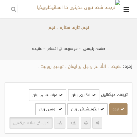
نجم، تارہ، ستارہ - نجم
صفحہ رئیسی
موسوعہ کے اقسام
عقیدہ
زمره:
عقیدہ
اللہ عز و جل پر ایمان
توحیدِ ربوبیت
.
.
.
ترجمہ دیکھیں
انگریزی زبان
فرانسیسی زبان
اردو
انڈونیشیائی زبان
روسی زبان
+
-
اعراب کے ساتھ دیکھیں