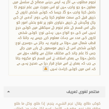
نجوم مطلوب ہے۔ اگر یہ ایسے دینی مصالح کے سلسلے میں
معاون ہو جو واجب ہیں تو اس صورت میں علم نجوم کا
حاصل کرنا واجب ہو گا۔ جیسا کہ کوئی شخص تاروں کے
ذریعے قبلے کی سمت معلوم کرنا چاہے۔ دوم: آدمی ان کی
چال وگردش کے ذریعے دنیاوی طور پر نفع بخش امور کو
جانے۔ اس قسم کے علم نجوم کے سیکھنے میں کوئی حرج
نہیں۔ اس کی دو انواع ہیں: پہلی نوع: کوئی شخص
تاروں کی مدد سے جہات معلوم کرے جیسے یہ جاننا کہ
قطب شمال میں ہوتا ہے وغیرہ۔ یہ جائز ہے۔ دوسری نوع:
کوئی شخص اس کے ذریعے موسموں کے بارے میں جانے
جس کا علم چاند کی مختلف منازل سے واقف ہونے سے
حاصل ہوتا ہے۔ بعض اسلاف نے اس قسم کو مکروہ جانا
ہے جب کہ بعض نے اسے مباح قرار دیا ہے۔ صحیح یہی ہے
کہ اس میں کوئی کراہت نہیں۔
مختصر لغوی تعریف
كوكب طالع، يقال: نجم الشيء، ينجم: إذا طلع، وكل ما طلع
وظهر فقد نجم. وهو في الأصل: اسم لكل واحد من كواكب