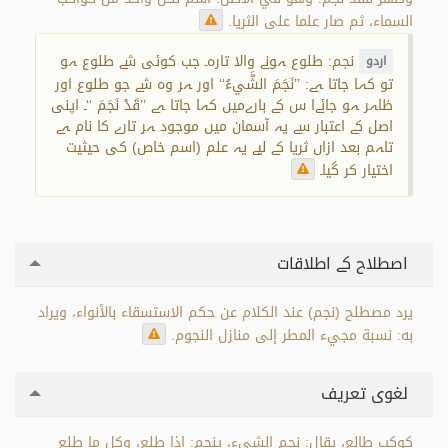
السماء، ثم صار علما على الثريا.
نجم: طلوع ہونے والا تارہ۔ جب کوئی شے طلوع ہو
اردو
تو کہا جاتا ہے: ’’نَجَمَ الشَّيءُ‘‘ اور ہر وہ شے جو طلوع اور
ظاہر ہو جائےا س کے بارےمیں کہا جاتا ہے ’’قَدْ نَجَمَ ‘‘۔ اپنی
اصل کے اعتبار سے یہ آسمان میں موجود ہر تارے کا نام ہے
تاہم بعد ازاں ثریا کے لیے یہ علم (اسم خاص) کی حیثیت
اختیار کر گیا۔
اصطلاح کے اطلاقات
يرد مصطلح (نجم) عند الكلام عن حكم الاستسقاء بالأنواء، ويراد
به: نسبة مجيء المطر إلى منازل النجوم.
لغوی تعریف
كوكب طالع، يقال: نجم الشيء، ينجم: إذا طلع، وكل ما طلع