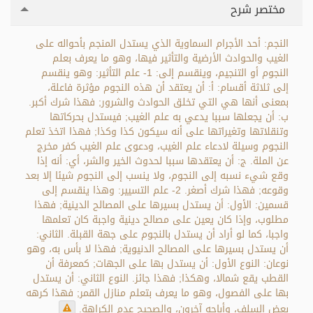
مختصر شرح
النجم: أحد الأجرام السماوية الذي يستدل المنجم بأحواله على
الغيب والحوادث الأرضية والتأثير فيها، وهو ما يعرف بعلم
النجوم أو التنجيم، وينقسم إلى: 1- علم التأثير: وهو ينقسم
إلى ثلاثة أقسام: أ: أن يعتقد أن هذه النجوم مؤثرة فاعلة،
بمعنى أنها هي التي تخلق الحوادث والشرور; فهذا شرك أكبر.
ب: أن يجعلها سببا يدعي به علم الغيب; فيستدل بحركاتها
وتنقلاتها وتغيراتها على أنه سيكون كذا وكذا; فهذا اتخذ تعلم
النجوم وسيلة لادعاء علم الغيب، ودعوى علم الغيب كفر مخرج
عن الملة. ج: أن يعتقدها سببا لحدوث الخير والشر، أي: أنه إذا
وقع شيء نسبه إلى النجوم، ولا ينسب إلى النجوم شيئا إلا بعد
وقوعه; فهذا شرك أصغر. 2- علم التسيير: وهذا ينقسم إلى
قسمين: الأول: أن يستدل بسيرها على المصالح الدينية; فهذا
مطلوب، وإذا كان يعين على مصالح دينية واجبة كان تعلمها
واجبا، كما لو أراد أن يستدل بالنجوم على جهة القبلة. الثاني:
أن يستدل بسيرها على المصالح الدنيوية; فهذا لا بأس به، وهو
نوعان: النوع الأول: أن يستدل بها على الجهات; كمعرفة أن
القطب يقع شمالا، وهكذا; فهذا جائز. النوع الثاني: أن يستدل
بها على الفصول، وهو ما يعرف بتعلم منازل القمر; فهذا كرهه
بعض السلف، وأباحه آخرون، والصحيح عدم الكراهة.