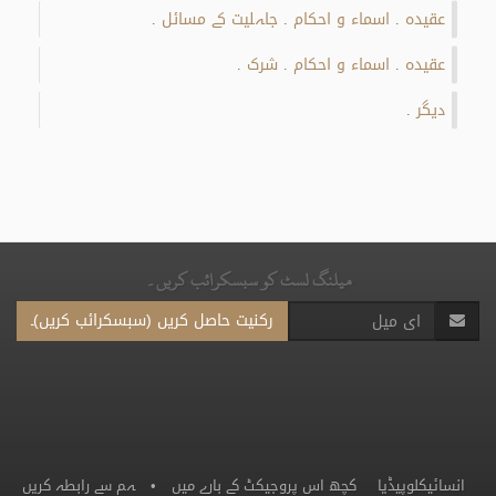
عقیدہ
اسماء و احکام
جاہلیت کے مسائل
.
.
.
عقیدہ
اسماء و احکام
شرک
.
.
.
دیگر
.
میلنگ لسٹ کو سبسکرائب کریں۔
رکنیت حاصل کریں (سبسکرائب کریں)۔
انسائیکلوپیڈیا
کچھ اس پروجیکٹ کے بارے میں
•
ہم سے رابطہ کریں