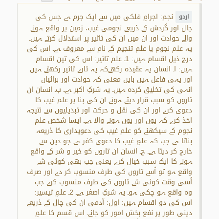
نجم: اجرامِ فلکی میں سے ایک جرم ہے جس کی
اردو
چال اور گردش کے ذریعے نجومی غیب، زمین پر واقع ہونے
والے حوادث اور ان میں ان کی تاثیر پر استدلال کرتے ہیں۔
یہ علم نجوم یا علم تنجیم کے نام سے معروف ہے۔ اس کی
درج ذیل اقسام ہیں: 1۔ علم تاثیر: اس کی تین اقسام
ہیں: ا۔ انسان یہ عقیدہ رکھےکہ یہ تارے تاثیر رکھتے ہیں
اور یہی فاعل ہیں بایں معنی کہ حوادث اور برائیاں
انہی کی تخلیق کردہ ہیں۔ یہ شرکِ اکبر ہے۔ ب۔ انسان ان
تاروں کو سبب قرار دیتے ہوئے ان کی بنا پر علم غیب کا
دعوی کرے اور ان کی نقل و حرکت اور تبدیلیوں سے نتیجہ
اخذ کرے کہ یوں اور یوں ہونے والا ہے۔ ایسا شخص علم
نجوم کے سیکھنے کو علم غیب کی دعویداری کا ذریعہ
بناتا ہے جب کہ علمِ غیب کا دعوی کفر ہے جو دین سے
خارج کر دیتا ہے۔ ج۔ انسان ان تاروں کو خیر و شر کے واقع
ہونے کا ایک سبب خیال کرے یعنی جب بھی کوئی شے
واقع ہو تو اُسے تاروں کی طرف منسوب کر دے اور صرف
اُسی وقت کوئی شے تاروں کی طرف منسوب کرے جب
وہ واقع ہو چکی ہو۔ یہ شرکِ اصغر ہے۔ 2۔ علمِ تیسیر:
اس کی دو اقسام ہیں: اول: آدمی ان کی چال کے ذریعے
دینی طور پر نفع بخش امور کو جانے۔ اس قسم کا علمِ