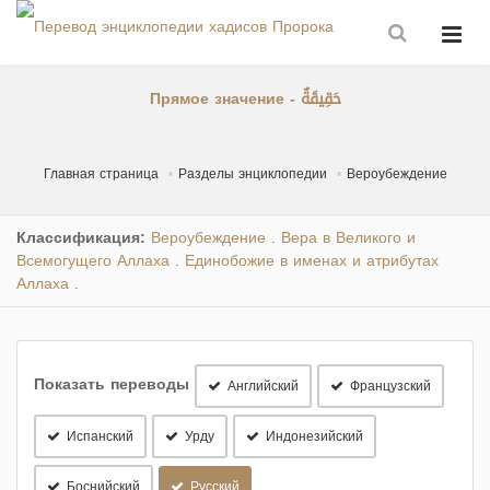
Прямое значение - حَقِيقَةٌ
Главная страница
Разделы энциклопедии
Вероубеждение
Классификация:
Вероубеждение
Вера в Великого и
.
Всемогущего Аллаха
Единобожие в именах и атрибутах
.
Аллаха
.
Показать переводы
Английский
Французский
Испанский
Урду
Индонезийский
Боснийский
Русский