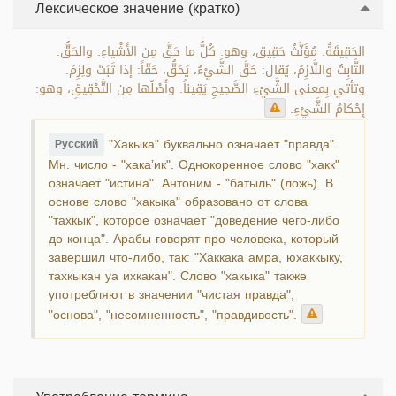
Лексическое значение (кратко)
الحَقِيقَةُ: مُؤَنَّثُ حَقِيق، وهو: كُلُّ ما حَقَّ مِن الأَشْياءِ. والحَقُّ:
الثَّابِتُ واللَّازِمُ، يُقال: حَقَّ الشَّيْءُ، يَحَقُّ، حَقّاً: إذا ثَبَتَ ولِزِمَ.
وتأتي بِمعنى الشَّيْءِ الصَّحِيحِ يَقِيناً. وأَصْلُها مِن التَّحْقِيقِ، وهو:
إِحْكامُ الشَّيْءِ.
"Хакыка" буквально означает "правда".
Русский
Мн. число - "хака’ик". Однокоренное слово "хакк"
означает "истина". Антоним - "батыль" (ложь). В
основе слово "хакыка" образовано от слова
"тахкык", которое означает "доведение чего-либо
до конца". Арабы говорят про человека, который
завершил что-либо, так: "Хаккака амра, юхаккыку,
тахкыкан уа ихкакан". Слово "хакыка" также
употребляют в значении "чистая правда",
"основа", "несомненность", "правдивость".