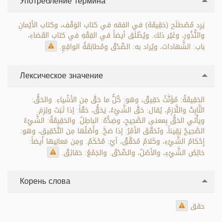
Употребление термина
يَرِد مُصْطلَح (حَقِيقَة) في الفقه في كتاب الوَقْفِ، وكتاب الأَيْمانِ
والنُّذُورِ، وغَيْر ذلك. ويُطْلَق أيضاً في الفِقْهِ في كتاب القَضاءِ،
باب: الشَّهادات، ويُراد به: الصِّدْقُ ومُطابَقَةُ الواقِعِ.
Лексическое значение
الحَقِيقَةُ: مُؤَنَّثُ حَقِيقٌ، وهو: كُلُّ ما حَقَّ مِن الأَشْياءِ. والحَقُّ:
الثَّابِتُ واللَّازِمُ، يُقال: حَقَّ الشَّيْءُ، يَحَقُّ، حَقّاً: إذا ثَبَتَ ولِزِمَ.
ويأْتي الحَقُّ بِمعنى الصَّحِيحِ، وضِدُّهُ: الباطِلُ. والحَقِيقَةُ: الشَّيْءُ
الصَّحِيحُ يَقِيناً، وتَحَقَّقَ الأَمْرُ: إذا صَحَّ. وأَصْلُها مِن التَّحْقِيقِ، وهو:
إِحْكامُ الشَّيْءِ، وكَلامٌ مُحَقَّقٌ، أيْ: مُحْكَمٌ. ومِن مَعانِيها أيضاً:
خالِصُ الشَّيْءِ، والأَصْلُ، والصِّدْقُ. والجَمْعُ: حَقائِقٌ.
Корень слова
حقق