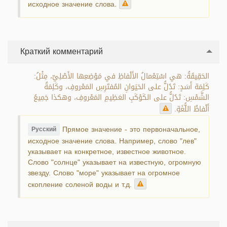
исходное значение слова.
Краткий комментарий
الحَقِيقَةُ: هي اسْتِعْمالُ الأَلْفاظِ في مَوْضِعِها الأَصْلِيّ، مِثْلُ:
كَلِمَة أَسَدٍ: تَدُلُّ على الحَيَوانِ المُفتَرِسِ المَعْروفِ، وكَلِمَةُ
الشَّمْسِ: تَدُلُّ على الكَوْكَبِ العَظِيمِ المَعْروفِ، وهكذا جَمِيعُ
أَلْفاظُ اللُّغَةِ.
Прямое значение - это первоначальное,
Русский
исходное значение слова. Например, слово "лев"
указывает на конкретное, известное животное.
Слово "солнце" указывает на известную, огромную
звезду. Слово "море" указывает на огромное
скопление соленой воды и т.д.