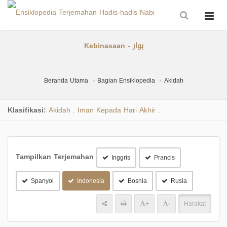
Kebinasaan - بوار
Beranda Utama
Bagian Ensiklopedia
Akidah
Klasifikasi:
Akidah
Iman Kepada Hari Akhir
.
.
Tampilkan Terjemahan
Inggris
Prancis
Spanyol
Indonesia
Bosnia
Rusia
+
-
Harakat