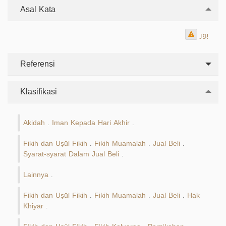
Asal Kata
بور
Referensi
Klasifikasi
Akidah
Iman Kepada Hari Akhir
.
.
Fikih dan Uṣūl Fikih
Fikih Muamalah
Jual Beli
.
.
.
Syarat-syarat Dalam Jual Beli
.
Lainnya
.
Fikih dan Uṣūl Fikih
Fikih Muamalah
Jual Beli
Hak
.
.
.
Khiyār
.