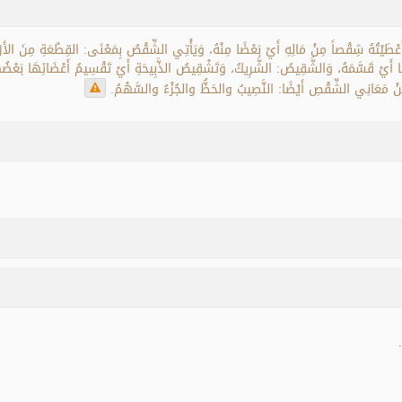
ْتُهُ شِقْصاً مِنْ مَالِهِ أَيْ بَعْضًا مِنْهُ، وَيَأْتِي الشِّقْصُ بِمَعْنَى: القِطْعَةِ مِنَ الأَ
 أَيْ قَسَّمَهُ، وَالشَّقِيصُ: الشَّرِيكُ، وَتَشْقِيصُ الذَّبِيحَةِ أَيْ تَقْسِيمُ أَعْضَائِهَا بَعْضُهَ
نْ مَعَانِي الشِّقْصِ أَيْضًا: النَّصِيبُ والحَظُّ والجُزْءُ والسَّهْمُ.
.