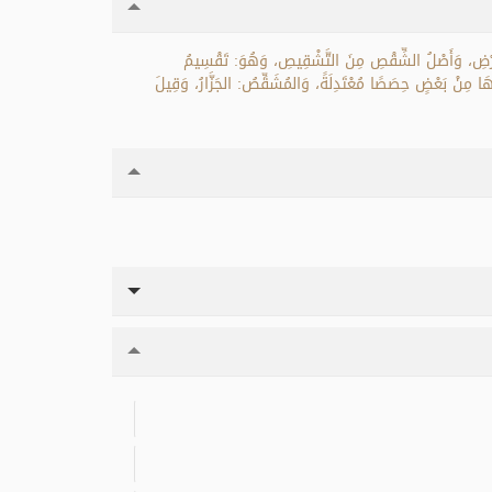
رْضِ، وَأَصْلُ الشِّقْصِ مِنَ التَّشْقِيصِ، وَهُوَ: تَقْسِيمُ
ا مِنْ بَعْضٍ حِصَصًا مُعْتَدِلَةً، وَالمُشَقِّصُ: الجَزَّارُ، وَقِيلَ