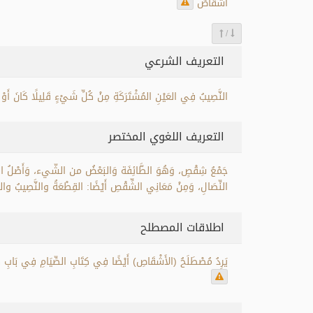
أَشقاصٌ
/
التعريف الشرعي
النَّصِيبُ فِي العَيْنِ المُشْتَرَكَةِ مِنْ كُلِّ شَيْءٍ قَلِيلًا كَانَ أَوْ ك
التعريف اللغوي المختصر
جَمْعُ شِقْصٍ، وَهُوَ الطَّائِفَة وَالبَعْضُ من الشّيء، وَأَصْلُ الشِّق
النِّصَالِ، وَمِنْ مَعَانِي الشِّقْصِ أَيْضًا: القِطْعَةُ والنَّصِيبُ والح
اطلاقات المصطلح
يَرِدُ مُصْطَلَحُ (الأَشْقَاصِ) أَيْضًا فِي كِتَابِ الصِّيَامِ فِي بَابِ كَفَ