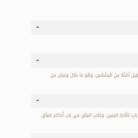
يلَ أَصْلُهُ مِنَ الْمِشْقَصِ، وَهُوَ مَا طَالَ وَعَرَضَ مِنَ
ابِ كَفَّارَةِ اليَمِينِ، وَكِتَابِ العِتْقِ فِي بَابِ أَحْكَامِ العِتْقِ.