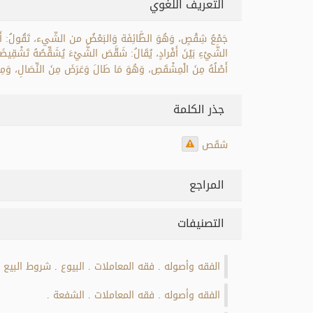
التعريف اللغوي
جَمْعُ شِقْصٍ، وَهُوَ الطَّائِفَة وَالبَعْضُ من الشّيء، تَقُولُ: أَعْطَي
الشَّيْءِ بَيْنَ أَفْرادٍ، يُقَالُ: شَقَّصَ الشَّيْءَ يُشَقِّصُهُ تَشْقِيصًا
أَصْلُهُ مِنَ الْمِشْقَصِ، وَهُوَ مَا طَالَ وَعَرَضَ مِنَ النِّصَالِ، وَمِ
جذر الكلمة
شقَص
المراجع
التصنيفات
الفقه وأصوله
فقه المعاملات
البيوع
شروط البيع
.
.
.
الفقه وأصوله
فقه المعاملات
الشفعة
.
.
.