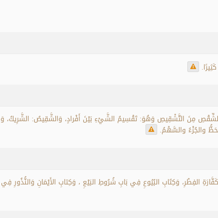
َثِيرًا.
ْصِ مِنَ التَّشْقِيصِ وَهُوَ: تَقْسِيمُ الشَّيْءِ بَيْنَ أَفْرادٍ، وَالشَّقِيصُ: الشَّرِيكُ، وَقِ
َظُّ والجُزْءُ والسَّهْمُ.
ّارَةِ الفِطْرِ، وَكِتَابِ البُيُوعِ فِي بَابِ شُرُوطِ البَيْعِ ، وَكِتابِ الأَيْمَانِ وَالنُّذُورِ فِي بَ