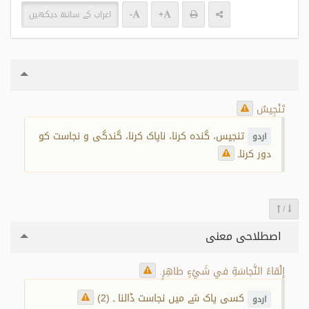
+
-
اعراب کے ساتھ دیکھیں
تَنْجِيسٌ
تنجیس، گندہ کرنا، ناپاک کرنا، گندگی و نجاست کو
اردو
دور کرنا۔
/
اصطلاحی معنی
إِلْقاءُ النَّجاسَةِ في شَيْءٍ طاهِرٍ.
کسی پاک شے میں نجاست ڈالنا ۔ (2)
اردو