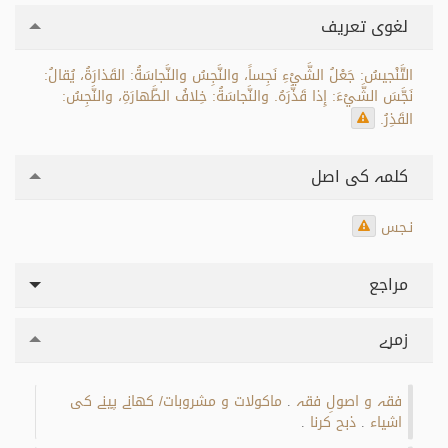
لغوی تعریف
التَّنْجيسُ: جَعْلُ الشَّيْءِ نَجِساً، والنَّجِسُ والنَّجاسَةُ: القَذارَةُ، يُقالُ:
نَجَّسَ الشَّيْءَ: إِذا قَذَّرَهُ. والنَّجاسَةُ: خِلافُ الطَّهارَةِ، والنَّجِسُ:
القَذِرُ.
کلمہ کی اصل
نـجس
مراجع
زمرے
فقہ و اصولِ فقہ
ماکولات و مشروبات/ کھانے پینے کی
.
اشیاء
ذبح کرنا
.
.