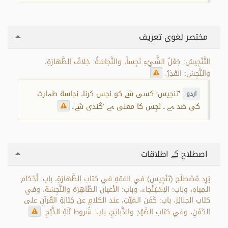
مختصر لغوی تعریف
التَّنْجِيسُ: جَعْلُ الشَّيْءِ نَجِساً، والنَّجاسَةُ: خِلافُ الطَّهارَةِ،
والنَّجِسُ: القَذِرُ.
’تنجیس‘ کسی شے کو نجس کرنا، نجاسة طہارت
اردو
کی ضد ہے ۔ نَجِس کا معنی ہے ’گندی شے‘۔
اصطلاح کے اطلاقات
يَرِد مُصْطلَح (تَنْجِيس) في الفقهِ في كتاب الطَّهارَةِ، باب: أَحْكام
الـمِياهِ، وباب: الاِسْتِنْجاء، وباب: الأعيان الطّاهِرَة والنَّجِسَة، وفي
كتاب الجنائِز، باب: كَفَن الـمَيِّتِ، عند الكلامِ عن كِتابَةِ القُرآنِ على
الكَفَنِ، وفي كتاب الصَّيْدِ والذَّبائِحِ، باب: شُروط آلَةِ الذَّبْحِ.