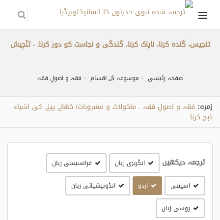
تنجیس، گندہ کرنا، ناپاک کرنا، گندگی و نجاست کو دور کرنا۔ - تَنْجِيسٌ
صفحہ رئیسی
موسوعہ کے اقسام
فقہ و اصولِ فقہ
زمره:
فقہ و اصولِ فقہ
ماکولات و مشروبات/ کھانے پینے کی اشیاء
.
.
ذبح کرنا
.
ترجمہ دیکھیں
انگریزی زبان
فرانسیسی زبان
اسپینی
اردو
انڈونیشیائی زبان
روسی زبان