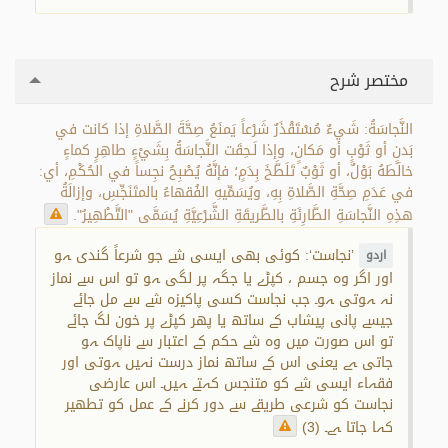
مختصر شرح
النَّجاسَةُ: شَيءٌ مُسْتَقْذَرٌ شَرْعاً يَمنَعُ صِحَّةَ الصَّلاةِ إذا كانت في
بَدنٍ أو ثَوْبٍ أو مَكانٍ، وإذا لَـحِقَت النَّجاسَةُ بِشَيْءٍ طاهِرٍ كماءٍ
خالَطَهُ بَوْلٌ، أو ثَوْبٌ تَلَطَّخَ بِدَمٍ؛ فإنَّهُ يُصْبِحُ نجِساً في الحُكْمِ، أي:
في عَدَمِ صِحَّةِ الصَّلاةِ بِهِ، ويُسَمِّيهِ الفُقهاءُ بالمتَنَجِّسِ، وإزالَةُ
هذِهِ النَّجاسَةِ الطَّارِئَةِ بالطَّريقَةِ الشَّرْعِيَّةِ يُسَمَّى "التَّطْهِيرُ".
’نجاست‘: کوئی بھی ایسی شے جو شرعاً گندی ہو
اردو
اور اگر وہ جسم ، کپڑے یا جگہ پر لگی ہو تو اس سے نماز
نہ ہوتی ہو۔ جب نجاست کسی پاکیزہ شے سے مل جائے
جیسے پانی پیشاب کے ساتھ یا پھر کپڑے پر خون لگ جائے
تو اس صورت میں وہ شے حکم کے اعتبار سے ناپاک ہو
جاتی ہے یعنی اس کے ساتھ نماز درست نہیں ہوتی اور
فقہاء ایسی شے کو متنجس کہتے ہیں۔ اس عارضی
نجاست کو شرعی طریقے سے دور کرنے کے عمل کو تطھیر
کہا جاتا ہے۔ (3)