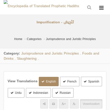
Impurification - تَنْجِيسٌ
Home
Categories
Jurisprudence and Juristic Principles
Category:
Jurisprudence and Juristic Principles
Foods and
.
Drinks
Slaughtering
.
.
View Translations
English
French
Spanish
Urdu
Indonesian
Russian
+
-
Vowelization