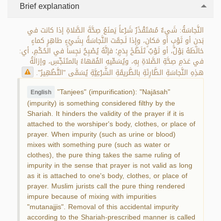
Brief explanation
النَّجاسَةُ: شَيءٌ مُسْتَقْذَرٌ شَرْعاً يَمنَعُ صِحَّةَ الصَّلاةِ إذا كانت في
بَدنٍ أو ثَوْبٍ أو مَكانٍ، وإذا لَـحِقَت النَّجاسَةُ بِشَيْءٍ طاهِرٍ كماءٍ
خالَطَهُ بَوْلٌ، أو ثَوْبٌ تَلَطَّخَ بِدَمٍ؛ فإنَّهُ يُصْبِحُ نجِساً في الحُكْمِ، أي:
في عَدَمِ صِحَّةِ الصَّلاةِ بِهِ، ويُسَمِّيهِ الفُقهاءُ بالمتَنَجِّسِ، وإزالَةُ
هذِهِ النَّجاسَةِ الطَّارِئَةِ بالطَّريقَةِ الشَّرْعِيَّةِ يُسَمَّى "التَّطْهِيرُ".
"Tanjees" (impurification): "Najāsah"
English
(impurity) is something considered filthy by the
Shariah. It hinders the validity of the prayer if it is
attached to the worshiper's body, clothes, or place of
prayer. When impurity (such as urine or blood)
mixes with something pure (such as water or
clothes), the pure thing takes the same ruling of
impurity in the sense that prayer is not valid as long
as it is attached to one's body, clothes, or place of
prayer. Muslim jurists call the pure thing rendered
impure because of mixing with impurities
"mutanajjis". Removal of this accidental impurity
according to the Shariah-prescribed manner is called