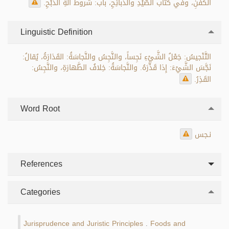
الكَفَنِ، وفي كتاب الصَّيْدِ والذَّبائِحِ، باب: شُروط آلَةِ الذَّبْحِ.
Linguistic Definition
التَّنْجيسُ: جَعْلُ الشَّيْءِ نَجِساً، والنَّجِسُ والنَّجاسَةُ: القَذارَةُ، يُقالُ:
نَجَّسَ الشَّيْءَ: إِذا قَذَّرَهُ. والنَّجاسَةُ: خِلافُ الطَّهارَةِ، والنَّجِسُ:
القَذِرُ.
Word Root
نـجس
References
Categories
Jurisprudence and Juristic Principles
Foods and
.