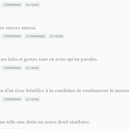
L'indonésien
Le russe
er envers autrui.
L'indonésien
Le bosniaque
Le russe
s faits et gestes, tant en actes qu’en paroles.
L'indonésien
Le russe
n d’en tirer bénéfice à la condition de rembourser le monta
L'indonésien
Le russe
 telle une dette ou autre droit similaire.