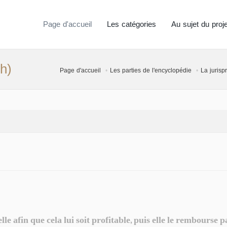
Page d'accueil
Les catégories
Au sujet du proje
h)
Page d'accueil
Les parties de l'encyclopédie
La juris
e afin que cela lui soit profitable, puis elle le rembourse pa