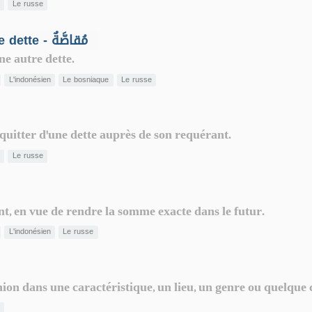
n
Le russe
Compensation / Genre d'annulation de dette - مُقاصَّةٌ
ne autre dette.
L'indonésien
Le bosniaque
Le russe
acquitter d'une dette auprès de son requérant.
n
Le russe
 en vue de rendre la somme exacte dans le futur.
L'indonésien
Le russe
nion dans une caractéristique, un lieu, un genre ou quelque
n