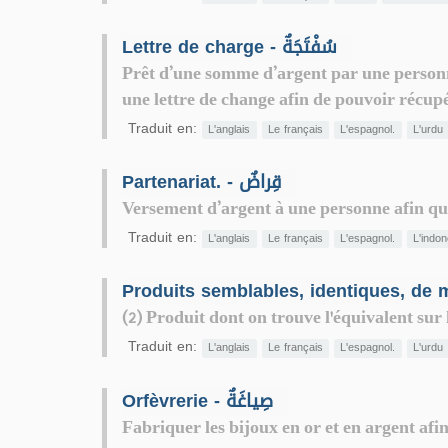
Lettre de charge - سُفْتَجَةٌ
Prêt d’une somme d’argent par une personn
une lettre de change afin de pouvoir récupé
Traduit en:
L'anglais
Le français
L'espagnol.
L'urdu
Partenariat. - قِراضٌ
Versement d’argent à une personne afin qu'
Traduit en:
L'anglais
Le français
L'espagnol.
L'indo
(2) Produit dont on trouve l'équivalent sur
Traduit en:
L'anglais
Le français
L'espagnol.
L'urdu
Orfèvrerie - صِياغَةٌ
Fabriquer les bijoux en or et en argent afin