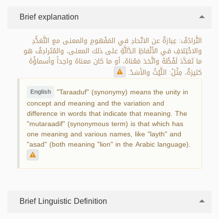
Brief explanation
التَّرادُفُ: عِبارَةٌ عن الاتّحادِ في المَفْهومِ والمعنى مع التَّعَدُّدِ
والاخْتِلافِ في الأَلْفاظِ الدَّالَّةِ على ذلك المعنى، والمُتَرادِفُ هو
ما تَعَدَّدَ لَفْظُهُ واتَّحَدَ مَعْناهُ، أو ما كان معناهُ واحِداً وأسماؤُهُ
كثيرَةٌ، مِثْلُ: اللَّيْثُ والأَسَدُ.
"Taraaduf" (synonymy) means the unity in
English
concept and meaning and the variation and
difference in words that indicate that meaning. The
"mutaraadif" (synonymous term) is that which has
one meaning and various names, like "layth" and
"asad" (both meaning "lion" in the Arabic language).
Brief Linguistic Definition