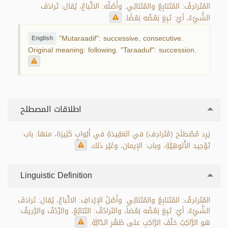
المُتَرادِفُ: المُتَتابِعُ والمُتَتالِي. وأَصْلُه: الاتِّباعُ، يُقال: تَرادَفَ
الشَّيْءُ، أيْ: تَبِعَ بَعْضُه بَعْضًا.
"Mutaraadif": successive, consecutive.
English
Original meaning: following. "Taraaduf": succession.
اطلاقات المصطلح
يَرِد مُصْطلَح (مُتَرادِف) في العَقِيدَةِ في أَبْوابٍ كَثِيرَة، منها: باب:
تَوْحِيد الأُلوهِيَّةِ، وباب: الإيمان، وغَيْر ذلك.
Linguistic Definition
المُتَرادِفُ: المُتَتابِعُ والمُتَتالِي. وأَصْلُ الإرْدافِ: الاتِّباعُ، يُقال: تَرادَفَ
الشَّيْءُ، أيْ: تَبِعَ بَعْضُه بَعْضاً، والتَرادُفُ: التَتابُعُ، والرِّدْفُ والرَّدِيفُ:
هو الرَّاكِبُ خلْفَ الرَّاكِبِ على ظَهْرِ الدّابَّةِ.