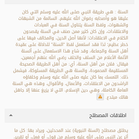
السنة : هي طريقة النبي صلى الله عليه وسلم التي كان
عليها هو وأصحابه رضوان الله عليهم، السالمة من الشبهات
والشهوات، ولفظ السنة يتناول السنة في العبادات
والاعتقادات، وإن كان كثير ممن صنف في السنة يقصدون
الكلام في الاعتقادات؛ لأنها أصل الدين، والمخالف فيها على
خطر عظيم؛ لذا فقد استعمل لفظ "السنة" للدلالة على عقيدة
أهل السنة والجماعة، وقد شاع هذا الاستعمال على ألسنة
الأئمة الأعلام من السلف والخلف رضي الله عنهم أجمعين،
فيقال: فلان من أهل السنة، أي: من أهل الطريقة الصحيحة
المستقيمة المحمودة، والسنة هي الطريقة المسلوكة، فيشمل
ذلك: التمسك بما كان عليه صلى الله عليه وسلم وخلفاؤه
الراشدون من الاعتقادات، والأعمال، والأقوال، وهذه هي السنة
العامة الكاملة، وهي دين الإسلام، التي لا يزيغ عنها إلا جاهل
هالك مبتدع.
اطلاقات المصطلح
يطلق مصطلح (السنة النبوية) عند المحدثين، ويراد بها: كل ما
أثر عن النبي صلى الله عليه وسلم من قول، أو فعل، أو تقرير،