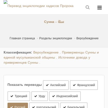
Сунна - سنة
Главная страница
Разделы энциклопедии
Вероубеждение
Классификация:
Вероубеждение
Приверженцы Сунны и
.
единой мусульманской общины
Источники довода у
.
приверженцев Сунны
.
Показать переводы
Английский
Французский
Турецкий
Урду
Индонезийский
Русский
португальский
Бенгальский