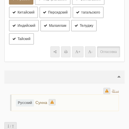
Китайский
Персидский
тагальского
Индийский
Малаялам
Телуджу
Тайский
+
-
Огласовка
سنة
Сунна
Русский
/