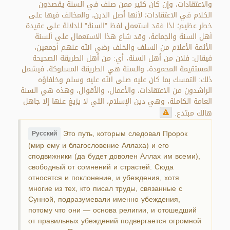
والاعتقادات، وإن كان كثير ممن صنف في السنة يقصدون
الكلام في الاعتقادات؛ لأنها أصل الدين، والمخالف فيها على
خطر عظيم؛ لذا فقد استعمل لفظ "السنة" للدلالة على عقيدة
أهل السنة والجماعة، وقد شاع هذا الاستعمال على ألسنة
الأئمة الأعلام من السلف والخلف رضي الله عنهم أجمعين،
فيقال: فلان من أهل السنة، أي: من أهل الطريقة الصحيحة
المستقيمة المحمودة، والسنة هي الطريقة المسلوكة، فيشمل
ذلك: التمسك بما كان عليه صلى الله عليه وسلم وخلفاؤه
الراشدون من الاعتقادات، والأعمال، والأقوال، وهذه هي السنة
العامة الكاملة، وهي دين الإسلام، التي لا يزيغ عنها إلا جاهل
هالك مبتدع.
Это путь, которым следовал Пророк
Русский
(мир ему и благословение Аллаха) и его
сподвижники (да будет доволен Аллах им всеми),
свободный от сомнений и страстей. Сюда
относятся и поклонение, и убеждения, хотя
многие из тех, кто писал труды, связанные с
Сунной, подразумевали именно убеждения,
потому что они — основа религии, и отошедший
от правильных убеждений подвергается огромной