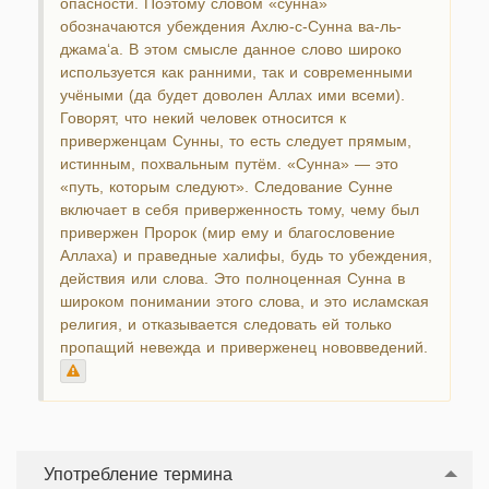
опасности. Поэтому словом «сунна»
обозначаются убеждения Ахлю-с-Сунна ва-ль-
джама‘а. В этом смысле данное слово широко
используется как ранними, так и современными
учёными (да будет доволен Аллах ими всеми).
Говорят, что некий человек относится к
приверженцам Сунны, то есть следует прямым,
истинным, похвальным путём. «Сунна» — это
«путь, которым следуют». Следование Сунне
включает в себя приверженность тому, чему был
привержен Пророк (мир ему и благословение
Аллаха) и праведные халифы, будь то убеждения,
действия или слова. Это полноценная Сунна в
широком понимании этого слова, и это исламская
религия, и отказывается следовать ей только
пропащий невежда и приверженец нововведений.
Употребление термина