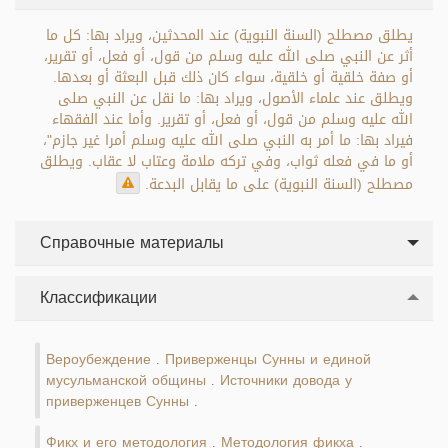
يطلق مصطلح (السنة النبوية) عند المحدثين، ويراد بها: كل ما
أثر عن النبي صلى الله عليه وسلم من قول، أو فعل، أو تقرير،
أو صفة خلقية أو خلقية، سواء كان ذلك قبل البعثة أو بعدها.
ويطلق عند علماء الأصول، ويراد بها: ما نقل عن النبي صلى
الله عليه وسلم من قول، أو فعل، أو تقرير. وأما عند الفقهاء
فيراد بها: ما أمر به النبي صلى الله عليه وسلم أمرا غير جازم"،
أو ما في فعله ثواب، وفي تركه ملامة وعتاب لا عقاب. ويطلق
مصطلح (السنة النبوية) على ما يقابل البدعة.
Справочные материалы
Классификации
Вероубеждение
Приверженцы Сунны и единой
.
мусульманской общины
Источники довода у
.
приверженцев Сунны
.
Фикх и его методология
Методология фикха
.
.