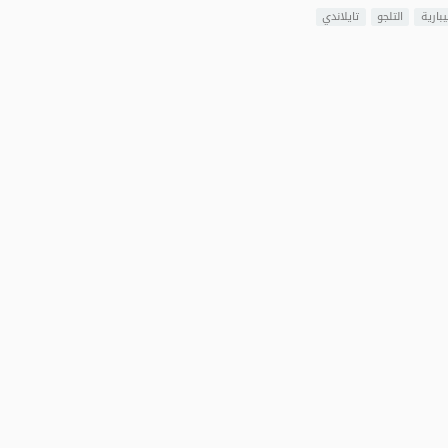
يبارية
التلجو
تايلاندي