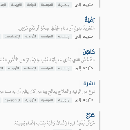
مترجم إلى:
الإنجليزية
الفرنسية
التركية
الأوردية
الإند
رُقْيَةٌ
التَّعْويذُ بقولٍ أو دعاءٍ لِحِفْظِ صِحَّةٍ أو دَفْعِ مَرَضٍ.
مترجم إلى:
الإنجليزية
الفرنسية
الأوردية
الإندونيسية
كاهِنٌ
الشَّخْصُ الذي يَدَّعِي مَعرِفَةِ الغَيْبِ والإخْبارَ عن الأُمُورِ المُسْتَقْبَ
مترجم إلى:
الإنجليزية
الفرنسية
الإسبانية
الأوردية
الإ
نشرة
نوع من الرقية والعلاج يعالج بها من كان يظن أن به مسا من
مترجم إلى:
الإنجليزية
الفرنسية
الأوردية
الإندونيسية
صَرْعٌ
مَرَضٌ يَفْقِدُ فِيهِ الإِنْسانُ وَعْيَهُ بِسَبَبِ إِغْماءٍ يُصِيبُهُ.