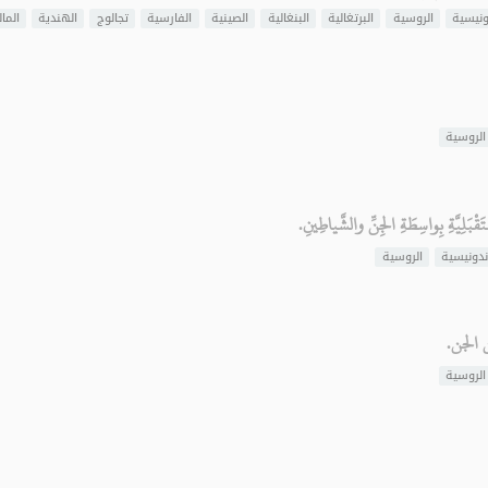
ونيسية
الروسية
البرتغالية
البنغالية
الصينية
الفارسية
تجالوج
الهندية
المال
الروسية
لِيَّةِ بِواسِطَةِ الجِنِّ والشَّياطِينِ.
ندونيسية
الروسية
 الجن.
الروسية