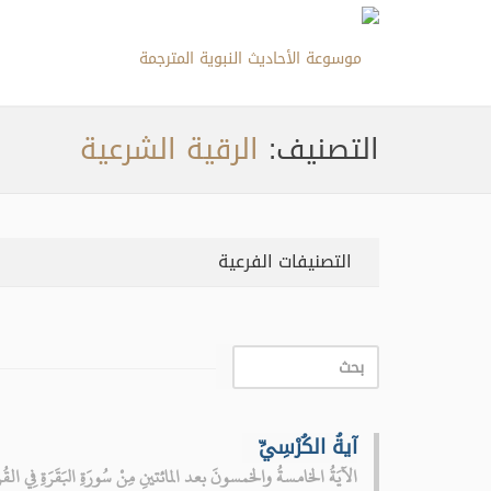
التصنيف:
الرقية الشرعية
التصنيفات الفرعية
آيةُ الكُرْسِيِّ
الآيَةُ الخامسةُ والخمسونَ بعد المائتينِ مِنْ سُورَةِ البَقَرَةِ فِي القُرْ