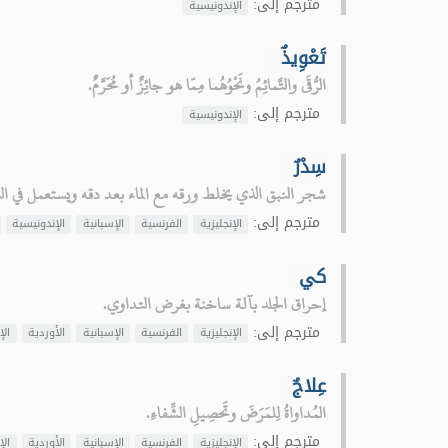
مترجم إلى:
الإندونيسية
تَعْوِيذٌ
الرُّقَى والتَّمائِمُ ونَحْوُهُما مِمّا هو جائِزٌ أو مُحَرَّمٌ.
مترجم إلى:
الإندونيسية
سِدْرٌ
شجر النبق الذي يخلط ورقه مع الماء بعد دقه ويستعمل في ا
مترجم إلى:
الإنجليزية
الفرنسية
الإسبانية
الإندونيسية
كي
إحراق الجلد بآلة ساخنة بغرض التداوي.
مترجم إلى:
الإنجليزية
الفرنسية
الإسبانية
الأوردية
الإ
عِلاجٌ
المُداواةُ لِلمَرَضَ وتَحصِيلِ الشِّفاءِ.
مترجم إلى:
الإنجليزية
الفرنسية
الإسبانية
الأوردية
الإ