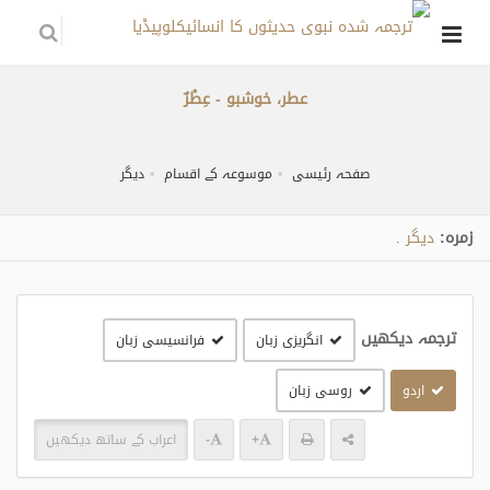
عطر، خوشبو - عِطْرٌ
صفحہ رئیسی
موسوعہ کے اقسام
دیگر
زمره:
دیگر
.
ترجمہ دیکھیں
انگریزی زبان
فرانسیسی زبان
اردو
روسی زبان
+
-
اعراب کے ساتھ دیکھیں