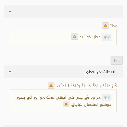
عِطْرٌ
عطر، خوشبو
اردو
/
اصطلاحی معنی
كُلُّ ما لَهُ رائِحَةٌ حَسَنَةٌ ويُتَّخَذُ لِلتَّطَيُّبِ.
ہر وہ شے جس کی اچھی مہک ہو اور اسے بطورِ
اردو
خوشبو استعمال كياجائے۔