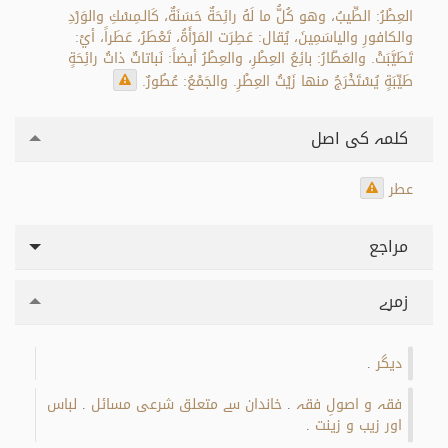
العِطْرُ: الطِّيبُ، وهو كُلُّ ما لَهُ رائِحَةٌ حَسَنَةٌ، كَالـمِسْكِ والوَرْدِ
والكافورِ والياسَمِينَ، يُقال: عَطِرَت المَرْأَةُ، تَعْطَرُ، عَطَراً، أيْ:
تَطَيَّبَتْ. والعَطّارُ: بائِعُ العِطْرِ، والعِطْرُ أيضاً: نَباتاتٌ ذاتُ رائِحَةٍ
طَيِّبَةٍ يُسْتَخْرَجُ منها زَيْتُ العِطْرِ. والجَمْعُ: عُطُورٌ.
کلمہ کی اصل
عطر
مراجع
زمرے
دیگر
.
فقہ و اصولِ فقہ
خاندان سے متعلق شرعی مسائل
لباس
.
.
اور زیب و زینت
.