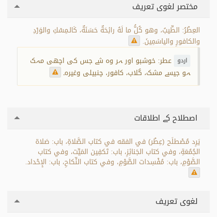
مختصر لغوی تعریف
العِطْرُ: الطِّيبُ، وهو كُلُّ ما لَهُ رائِحَةٌ حَسَنَةٌ، كَالـمِسْكِ والوَرْدِ
والكافورِ والياسَمِينَ.
عطر: خوشبو اور ہر وہ شے جس کی اچھی مہک
اردو
ہو جیسے مشک، گلاب، کافور، چنبیلی وغیرہ۔
اصطلاح کے اطلاقات
يَرِد مُصْطلَح (عِطْر) في الفقه في كتاب الصَّلاةِ، باب: صَلاة
الجُمُعَةِ، وفي كتاب الجَنائِزِ، باب: تَكفِين المَيِّت، وفي كتاب
الصَّوْمِ، باب: مُفْسِدات الصَّوْمِ، وفي كتاب النِّكاحِ، باب: الإِحْداد.
لغوی تعریف