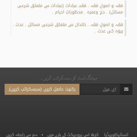
فقہ و اصولِ فقہ
فقہِ عبادات (عبادات سے متعلق شرعی
.
مسائل)
حج وعمرہ
محظوراتِ احرام
.
.
.
فقہ و اصولِ فقہ
خاندان سے متعلق شرعی مسائل
عدت
.
.
.
بیوَہ کی عدت
.
میلنگ لسٹ کو سبسکرائب کریں۔
رکنیت حاصل کریں (سبسکرائب کریں)۔
انسائیکلوپیڈیا
کچھ اس پروجیکٹ کے بارے میں
•
ہم سے رابطہ کریں