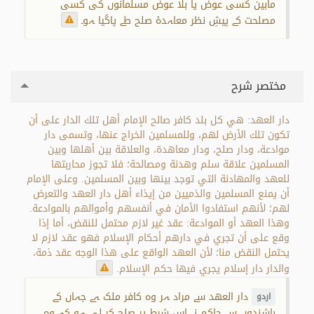
مابین کسی عوض یا بلا عوض مسلمانوں کی کسی
مصلحت کے پیشِ نظر معاہدۂ صلح طے پاگیا ہو۔
مختصر شرح
دار العهد: هي كل بلد كافر صالح الإمام أهل تلك الدار على أن
تكون تلك الأرض لهم، وللمسلمين الخراج عنها، وتسمى دار
موادعة، ودار صلح، ودار معاهدة، والعلاقة بين أهلها وبين
المسلمين علاقة سلم وهدنة ومصالحة؛ فلا تجوز محاربتها
للعهد والمهادنة التي توجد بينها وبين المسلمين. وعلى الإمام
أن يمنع المسلمين والذميين من إيذاء أهل دار العهد والتعرض
لهم؛ لأنهم استفادوا الأمان في أنفسهم وأموالهم بالموادعة.
وهذا العهد أو الموادعة: عقد غير لازم محتمل للنقض، أما إذا
وقع على أن تجري في دارهم أحكام الإسلام فهو عقد لازم لا
يحتمل النقض منا؛ لأن العهد الواقع على هذا الوجه عقد ذمة،
والدار دار إسلام يجري فيها حكم الإسلام.
دار العھد سے مراد ہر وہ کافر ملک ہے جہاں کے
اردو
باشندوں سے حاکم نے اس شرط پر صلح کر لی ہو کہ وہ