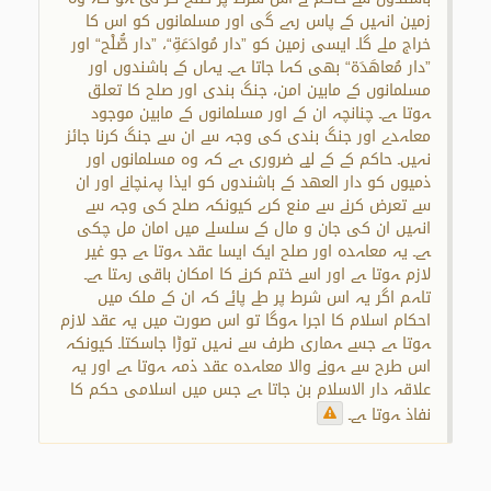
زمین انہیں کے پاس رہے گی اور مسلمانوں کو اس کا
خراج ملے گا۔ ایسی زمین کو ”دار مُوادَعَةِ“، ”دار صُّلْح“ اور
”دار مُعاهَدَة“ بھی کہا جاتا ہے۔ یہاں کے باشندوں اور
مسلمانوں کے مابین امن، جنگ بندی اور صلح کا تعلق
ہوتا ہے۔ چنانچہ ان کے اور مسلمانوں کے مابین موجود
معاہدے اور جنگ بندی کی وجہ سے ان سے جنگ کرنا جائز
نہیں۔ حاکم کے کے لیے ضروری ہے کہ وہ مسلمانوں اور
ذمیوں کو دار العھد کے باشندوں کو ایذا پہنچانے اور ان
سے تعرض کرنے سے منع کرے کیونکہ صلح کی وجہ سے
انہیں ان کی جان و مال کے سلسلے میں امان مل چکی
ہے۔ یہ معاہدہ اور صلح ایک ایسا عقد ہوتا ہے جو غیر
لازم ہوتا ہے اور اسے ختم کرنے کا امکان باقی رہتا ہے۔
تاہم اگر یہ اس شرط پر طے پائے کہ ان کے ملک میں
احکام اسلام کا اجرا ہوگا تو اس صورت میں یہ عقد لازم
ہوتا ہے جسے ہماری طرف سے نہیں توڑا جاسکتا۔ کیونکہ
اس طرح سے ہونے والا معاہدہ عقد ذمہ ہوتا ہے اور یہ
علاقہ دار الاسلام بن جاتا ہے جس میں اسلامی حکم کا
نفاذ ہوتا ہے۔