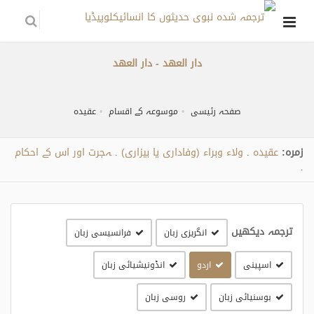
دار العھد - دار العهد
صفحہ رئیسی
موسوعہ کے اقسام
عقیدہ
زمره:
عقیدہ
ولاء وبراء (وفاداری یا بیزاری)
ہجرت اور اس کے احکام
.
.
.
ترجمہ دیکھیں
انگریزی زبان
فرانسیسی زبان
اسپینی
اردو
انڈونیشیائی زبان
بوسنیائی زبان
روسی زبان