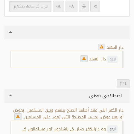
+
-
اعراب کے ساتھ دیکھیں
دار العهد
دار العھد
اردو
/
اصطلاحی معنی
دار الكفر التي عقد أهلها الصلح بينهم وبين المسلمين، بعوض
أو بغير عوض، بحسب المصلحة التي تعود على المسلمين.
وہ دارالکفر جہاں کے باشندوں اور مسلمانوں کے
اردو