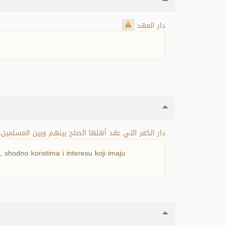
دار العهد
دار الكفر التي عقد أهلها الصلح بينهم وبين المسلم.
shodno koristima i interesu koji imaju