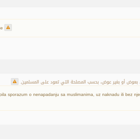
rje
ين، بعوض أو بغير عوض، بحسب المصلحة التي تعود على المسلمين
opila sporazum o nenapadanju sa muslimanima, uz naknadu ili bez nje, 