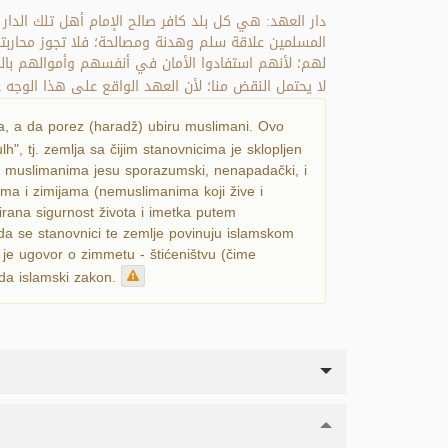
دار العهد: هي كل بلد كافر صالح الإمام أهل تلك الدار
المسلمين علاقة سلم وهدنة ومصالحة؛ فلا تجوز محاربته
لهم؛ لأنهم استفادوا الأمان في أنفسهم وأموالهم بالم
لا يحتمل النقض منا؛ لأن العهد الواقع على هذا الوجه .
a, a da porez (haradž) ubiru muslimani. Ovo
h", tj. zemlja sa čijim stanovnicima je sklopljen
sa muslimanima jesu sporazumski, nenapadački, i
a i zimijama (nemuslimanima koji žive i
rana sigurnost života i imetka putem
da se stanovnici te zemlje povinuju islamskom
je ugovor o zimmetu - štićeništvu (čime
ada islamski zakon.