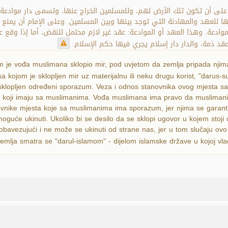
 على أن تكون تلك الأرض لهم، وللمسلمين الخراج عنها، وتسمى دار موادعة، 
ا للعهد والمهادنة التي توجد بينها وبين المسلمين. وعلى الإمام أن يمنع 
وادعة. وهذا العهد أو الموادعة: عقد غير لازم محتمل للنقض، أما إذا وقع
عقد ذمة، والدار دار إسلام يجري فيها حكم الإسلام
m je vođa muslimana sklopio mir, pod uvjetom da zemlja pripada njim
a kojom je sklopljen mir uz materijalnu ili neku drugu korist, "darus-sul
e sklopljen određeni sporazum. Veza i odnos stanovnika ovog mjesta 
 koji imaju sa muslimanima. Vođa muslimana ima pravo da muslimanim
ovnike mjesta koje sa muslimanima ima sporazum, jer njima se garanti
će ukinuti. Ukoliko bi se desilo da se sklopi ugovor u kojem stoji 
vezujući i ne može se ukinuti od strane nas, jer u tom slučaju ovo 
a zemlja smatra se "darul-islamom" - dijelom islamske države u kojoj vl