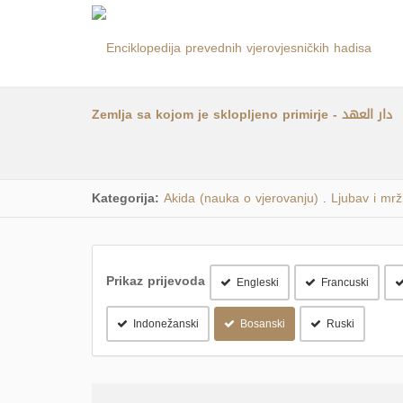
Zemlja sa kojom je sklopljeno primirje - دار العهد
Kategorija:
Akida (nauka o vjerovanju)
Ljubav i mrž
.
Prikaz prijevoda
Engleski
Francuski
Indonežanski
Bosanski
Ruski