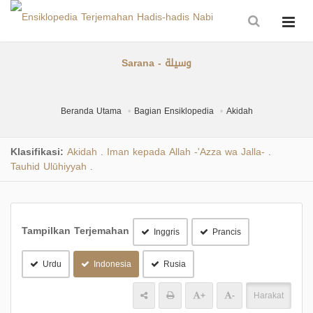
Sarana - وسيلة
Beranda Utama
Bagian Ensiklopedia
Akidah
Klasifikasi:
Akidah
Iman kepada Allah -'Azza wa Jalla-
.
.
Tauhid Ulūhiyyah
.
Tampilkan Terjemahan
Inggris
Prancis
Urdu
Indonesia
Rusia
+
-
Harakat