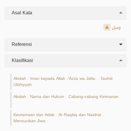
Asal Kata
وسل
Referensi
Klasifikasi
Akidah
Iman kepada Allah -'Azza wa Jalla-
Tauhid
.
.
Ulūhiyyah
.
Akidah
Nama dan Hukum
Cabang-cabang Keimanan
.
.
.
Keutamaan dan Adab
Ar-Raqāiq dan Nasihat
.
.
Mensucikan Jiwa
.