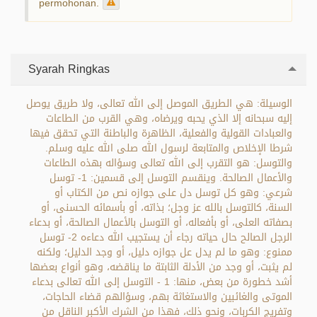
permohonan.
Syarah Ringkas
الوسيلة: هي الطريق الموصل إلى الله تعالى، ولا طريق يوصل
إليه سبحانه إلا الذي يحبه ويرضاه، وهي القرب من الطاعات
والعبادات القولية والفعلية، الظاهرة والباطنة التي تحقق فيها
شرطا الإخلاص والمتابعة لرسول الله صلى الله عليه وسلم.
والتوسل: هو التقرب إلى الله تعالى وسؤاله بهذه الطاعات
والأعمال الصالحة. وينقسم التوسل إلى قسمين: 1- توسل
شرعي: وهو كل توسل دل على جوازه نص من الكتاب أو
السنة، كالتوسل بالله عز وجل؛ بذاته، أو بأسمائه الحسنى، أو
بصفاته العلى، أو بأفعاله، أو التوسل بالأعمال الصالحة، أو بدعاء
الرجل الصالح حال حياته رجاء أن يستجيب الله دعاءه 2- توسل
ممنوع: وهو ما لم يدل عل جوازه دليل، أو وجد الدليل؛ ولكنه
لم يثبت، أو وجد من الأدلة الثابتة ما يناقضه، وهو أنواع بعضها
أشد خطورة من بعض، منها: 1 - التوسل إلى الله تعالى بدعاء
الموتى والغائبين والاستغاثة بهم، وسؤالهم قضاء الحاجات،
وتفريج الكربات، ونحو ذلك، فهذا من الشرك الأكبر الناقل من