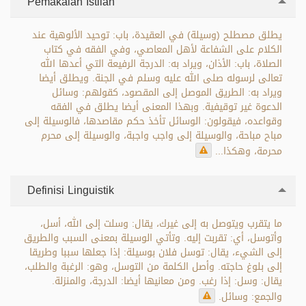
Pemakaian Istilah
يطلق مصطلح (وسيلة) في العقيدة، باب: توحيد الألوهية عند
الكلام على الشفاعة لأهل المعاصي، وفي الفقه في كتاب
الصلاة، باب: الأذان، ويراد به: الدرجة الرفيعة التي أعدها الله
تعالى لرسوله صلى الله عليه وسلم في الجنة. ويطلق أيضا
ويراد به: الطريق الموصل إلى المقصود، كقولهم: وسائل
الدعوة غير توقيفية. وبهذا المعنى أيضا يطلق في الفقه
وقواعده، فيقولون: الوسائل تأخذ حكم مقاصدها، فالوسيلة إلى
مباح مباحة، والوسيلة إلى واجب واجبة، والوسيلة إلى محرم
محرمة، وهكذا...
Definisi Linguistik
ما يتقرب ويتوصل به إلى غيرك، يقال: وسلت إلى الله، أسل،
وأتوسل، أي: تقربت إليه. وتأتي الوسيلة بمعنى السبب والطريق
إلى الشيء، يقال: توسل فلان بوسيلة: إذا جعلها سببا وطريقا
إلى بلوغ حاجته. وأصل الكلمة من التوسل، وهو: الرغبة والطلب،
يقال: وسل: إذا رغب. ومن معانيها أيضا: الدرجة، والمنزلة.
والجمع: وسائل.