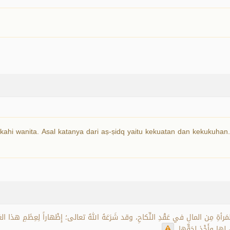
hi wanita. Asal katanya dari aṣ-ṣidq yaitu kekuatan dan kekukuhan.
ةِ مِن المالِ في عَقْدِ النِّكاحِ، وقد شَرَعَهُ اللهُ تعالى؛ إِظْهاراً لِعِظَمِ هذا العَقْدِ 
 لها وأَخْذٍ لِحَقِّها