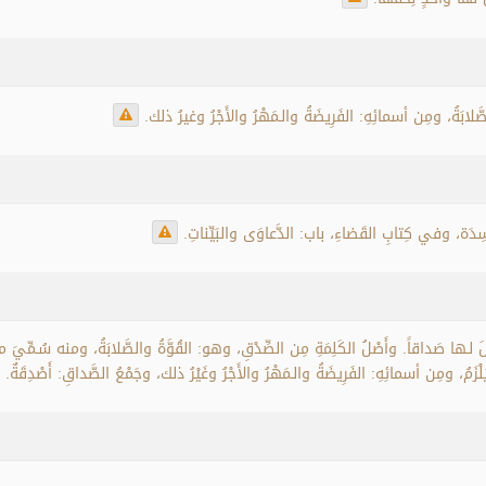
لصَّلابَةُ، ومِن أسمائِهِ: الفَرِيضَةُ والـمَهْرُ والأَجْرُ وغيرُ ذلك
سِدَة، وفي كِتابِ القَضاءِ، باب: الدَّعاوَى والبَيِّناتِ
جَعَلَ لـها صَداقاً. وأَصْلُ الكَلِمَةِ مِن الصِّدْقِ، وهو: القُوَّةُ والصَّلابَةُ، ومنه سُـمِّيَ ما يُ
يَلْزَمُ، ومِن أسمائِهِ: الفَرِيضَةُ والـمَهْرُ والأَجْرُ وغَيْرُ ذلك، وجَمْعُ الصَّداقِ: أَصْدِقَةٌ