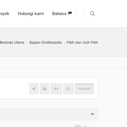
royek
Hubungi kami
Bahasa
Beranda Utama
Bagian Ensiklopedia
Fikih dan Uṣūl Fikih
+
-
Harakat