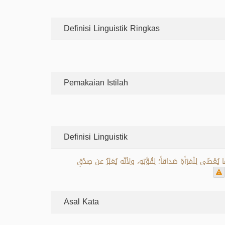
Definisi Linguistik Ringkas
Pemakaian Istilah
Definisi Linguistik
عْطَى لِلْمَرْأَةِ صَداقاً؛ لِقُوَّتِهِ، ولِأنّه يُعَبِّرُ عن صِدْقِ
Asal Kata