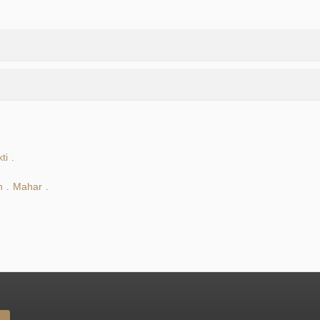
ti
.
n
Mahar
.
.