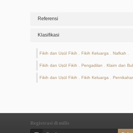
Referensi
Klasifikasi
Fikih dan Uṣūl Fikih
Fikih Keluarga
Nafkah
.
.
.
Fikih dan Uṣūl Fikih
Pengadilan
Klaim dan Buk
.
.
Fikih dan Uṣūl Fikih
Fikih Keluarga
Pernikaha
.
.
Registrasi di milis