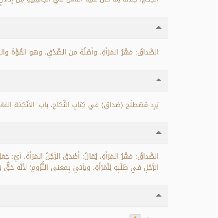
الصَّداقُ: مَهْرُ الـمَرْأَةِ، وأَصْلُهُ من الصِّدْقِ، وهو القُوَّةُ وا.
يَرِد مُصْطلَح (صَداق) في كِتابِ النِّكاحِ، باب: الأَنْكِحَة الفا.
الصَّداقُ: مَهْرُ الـمَرْأَةِ، يُقالُ: أَصْدَقَ الرَّجُلُ الـمَرْأَةَ، أيْ: 
الرَّجُلِ في طَلَبِهِ لِلْمَرْأَةِ، ويأتي بِـمعنى اللُّزُومِ؛ لأنّه حَقٌّ .