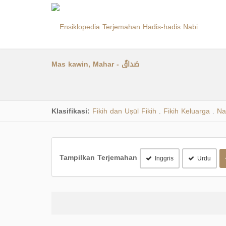
Mas kawin, Mahar - صَداقٌ
Klasifikasi:
Fikih dan Uṣūl Fikih
Fikih Keluarga
Na
.
.
Tampilkan Terjemahan
Inggris
Urdu