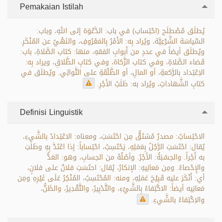
Pemakaian Istilah
يُطلَق مُصْطلَح (احْتِساب) في باب: الدَّعْوَة إلى اللهِ، وباب:
السِّياسَة الشَّرْعِيَّة، ويُراد بِه: الأَمْرُ بِالمَعْرُوفِ، والنَهْيُ عن المُنْكَرِ.
ويُطلَق أيضاً في عددٍ من أَبوابِ الفقهِ، منها: كتاب الصَّلاةِ، باب:
قَضاء الصَّلاةِ، وفي كتاب الزَّكاة، وفي كتابِ الطَّلاقِ، ويراد بِه:
الاِعْتِداد بالرَّكعةِ، أو المالِ، أو الطَّلْقَةِ على التَّوالِي. ويُطلَق في
كتابِ الشَّهاداتِ، ويُراد به: طَلَبُ الأَجْرِ.
Definisi Linguistik
الاحْتِسابُ: مصدرٌ مُشتَقٌّ مِن احْتَسَبَ، ومعناه: الاعْتِدادُ بالشَّيءِ،
يُقال: احْتَسَبَ الرَّجُلُ بِعَمَلِهِ، يَحْتَسِبُ، احْتِساباً: إذا اعْتَدَّ بِهِ وطَلَبَ
به أَجْراً. والحِسْبَةُ: الأَجْرُ. وأصْلُهُ من الحِسابِ، وهو: العَدُّ
والإِحْصاءُ. ومِن مَعانِيهِ: الإنكارُ، يُقال: احتَسَبَ فلانٌ على فلانٍ،
أي: أَنْكَرَ عليه قَبِيْحَ عَمَلِهِ، ومنه: المُحْتَسِبُ، المُنْكِرُ عَلَى غَيْرِهِ ومِن
مَعانِيه أيضاً: الاكْتِفاءُ بِالشَّيْءِ، والتَّدْبِيرُ، والتَّقْدِيرُ، والظَنُّ،
والاِكْتِفاءُ بالشَّيءِ.