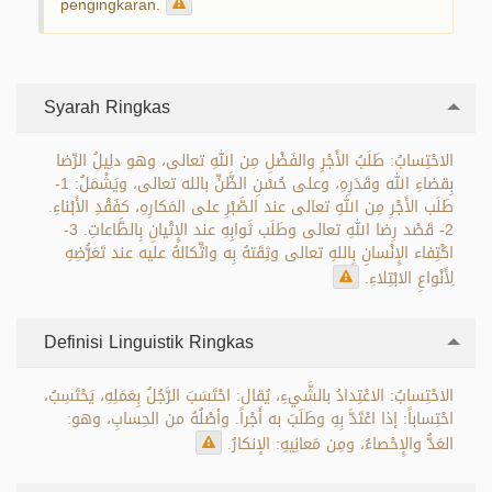
pengingkaran.
Syarah Ringkas
الاحْتِسابُ: طَلَبُ الأَجْرِ والفَضْلِ مِن اللهِ تعالى، وهو دلِيلُ الرِّضا
بِقضاءِ الله وقَدَرِهِ، وعلى حُسْنِ الظَّنِّ بالله تعالى، ويَشْمَلُ: 1-
طَلَب الأَجْرِ مِن اللهِ تعالى عند الصَّبْرِ على المَكارِهِ، كفَقْدِ الأَبْناءِ.
2- قَصْد رِضا اللهِ تعالى وطَلَب ثَوابِهِ عند الإِتْيانِ بِالطَّاعاتِ. 3-
اكْتِفاء الإِنْسانِ بِاللهِ تعالى وثِقَتهُ بِه واتِّكالهُ عليه عند تَعَرُّضِهِ
لِأَنْواعِ الابْتِلاءِ.
Definisi Linguistik Ringkas
الاحْتِسابُ: الاعْتِدادُ بالشَّيءِ، يُقال: احْتَسَبَ الرَّجُلُ بِعَمَلِهِ، يَحْتَسِبُ،
احْتِساباً: إذا اعْتَدَّ بِهِ وطَلَبَ به أَجْراً. وأصْلُهُ من الحِسابِ، وهو:
العَدُّ والإِحْصاءُ، ومِن مَعانِيهِ: الإنكارُ.