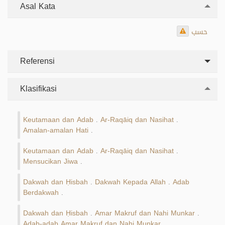
Asal Kata
حسب
Referensi
Klasifikasi
Keutamaan dan Adab
Ar-Raqāiq dan Nasihat
.
.
Amalan-amalan Hati
.
Keutamaan dan Adab
Ar-Raqāiq dan Nasihat
.
.
Mensucikan Jiwa
.
Dakwah dan Ḥisbah
Dakwah Kepada Allah
Adab
.
.
Berdakwah
.
Dakwah dan Ḥisbah
Amar Makruf dan Nahi Munkar
.
.
Adab-adab Amar Makruf dan Nahi Munkar
.