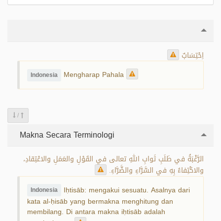
اِحْتِسَابٌ
Mengharap Pahala
Indonesia
/
Makna Secara Terminologi
الرَّغْبَةُ في طَلَبِ ثَوابِ اللهِ تعالى في القَوْلِ والعَمَلِ والاعْتِقادِ،
والاكْتِفاءُ بِهِ في السَّرَّاءِ والضَّرَّاءِ.
Iḥtisāb: mengakui sesuatu. Asalnya dari
Indonesia
kata al-ḥisāb yang bermakna menghitung dan
membilang. Di antara makna iḥtisāb adalah