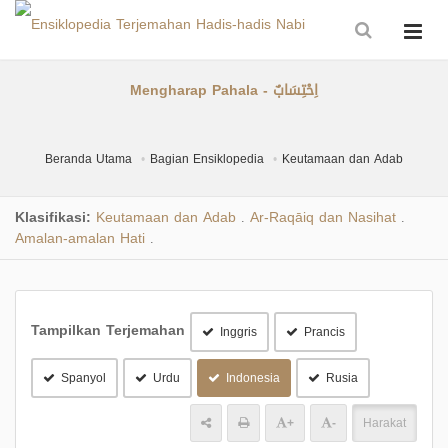
Mengharap Pahala - اِحْتِسَابٌ
Beranda Utama
Bagian Ensiklopedia
Keutamaan dan Adab
Klasifikasi:
Keutamaan dan Adab
Ar-Raqāiq dan Nasihat
.
.
Amalan-amalan Hati
.
Tampilkan Terjemahan
Inggris
Prancis
Spanyol
Urdu
Indonesia
Rusia
+
-
Harakat