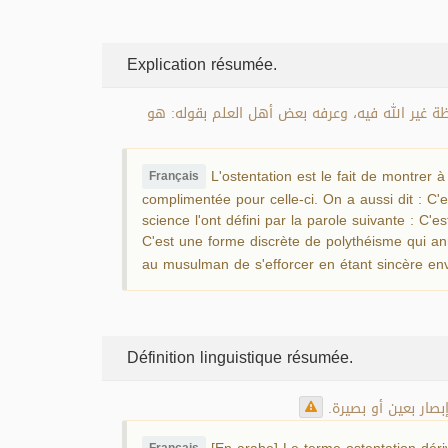
Explication résumée.
حظة غير الله فيه، وعرفه بعض أهل العلم بقوله: هو
L'ostentation est le fait de montrer 
Français
complimentée pour celle-ci. On a aussi dit : C'e
science l'ont défini par la parole suivante : C'e
C'est une forme discrète de polythéisme qui an
au musulman de s'efforcer en étant sincère env
Définition linguistique résumée.
إبصار بعين أو بصيرة
[En arabe] Le terme ostentation dériv