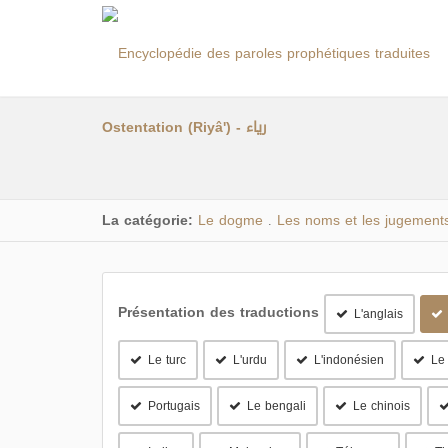
Ostentation (Riyâ') - رياء
La catégorie:
Le dogme
Les noms et les jugement
.
Présentation des traductions
L'anglais
Le turc
L'urdu
L'indonésien
Le
Portugais
Le bengali
Le chinois