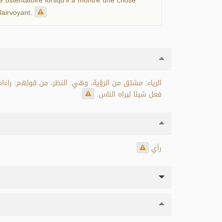
clairvoyant.
الرياء: مشتق من الرؤية، وهي: النظر، من قولهم: راءاه، 
فعل شيئا ليراه الناس.
رأي