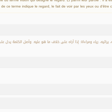
e de ce terme indique le regard, le fait de voir par les yeux ou d'être 
يرائيه، رياء ومراءاة: إذا أراه على خلاف ما هو عليه. وأصل الكلمة يدل على