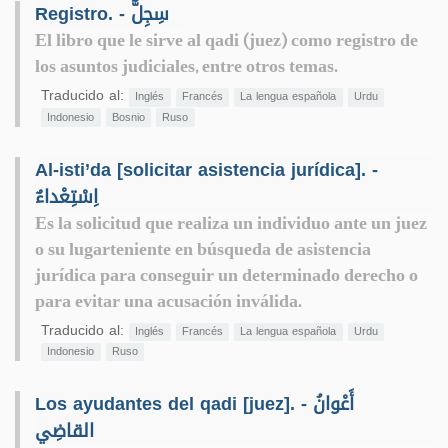
Registro. - سِجِلٌّ
El libro que le sirve al qadi (juez) como registro de
los asuntos judiciales, entre otros temas.
Traducido al:
Inglés
Francés
La lengua española
Urdu
Indonesio
Bosnio
Ruso
Al-isti’da [solicitar asistencia jurídica]. -
اِسْتِعْداءٌ
Es la solicitud que realiza un individuo ante un juez
o su lugarteniente en búsqueda de asistencia
jurídica para conseguir un determinado derecho o
para evitar una acusación inválida.
Traducido al:
Inglés
Francés
La lengua española
Urdu
Indonesio
Ruso
Los ayudantes del qadi [juez]. - أَعْوانُ
القاضِي