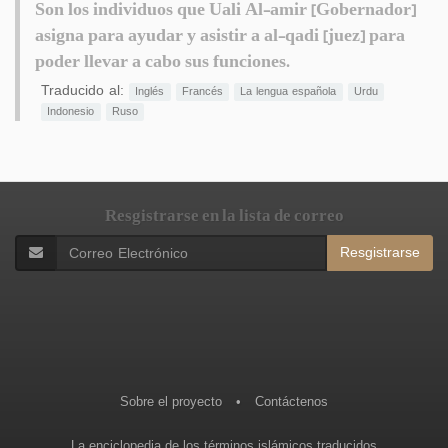
Son los individuos que Uali Al-amir [Gobernador]
asigna para ayudar y asistir a al-qadi [juez] para
poder llevar a cabo sus funciones.
Traducido al:
Inglés
Francés
La lengua española
Urdu
Indonesio
Ruso
Resgistrarse en la lista de correo
Resgistrarse
Sobre el proyecto
•
Contáctenos
La enciclopedia de los términos islámicos traducidos