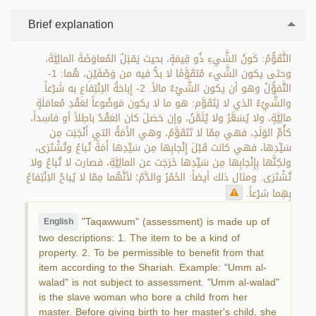
Brief explanation
التَّقَوُّمُ: كَونُ الشَّيءِ ذُو قِيمَةٍ، بحيث يَقبَلُ المُعاوَضَةَ المالِيَّةَ،
وحتى يكون الشَّيء مُتقَوَّمًا لا بدُّ فيه من وَصْفَيْنِ، هُما: 1-
التَّمَوُّلُ وهو أن يكون الشَّيْءُ مالاً. 2- إِباحَةُ الاِنْتِفاعِ به شَرْعاً.
والشَّيْءُ الذي لا يَتَقَوَّم: هو ما لا يكون مَوضُوعاً لعَقْدِ مُعامَلَةٍ
مالِيَّةٍ، ولا يُسَعَّرُ ولا يُثَمَّنُ، وإن حَصَلَ كان العَقْدُ باطِلاً أو فاسِداً،
كأُمِّ الوَلَدِ، فهي مِمّا لا تَتَقَوَّمُ، وهي الأَمَةُ التي أَنْجَبَت مِن
سَيِّدِها، فهي كانت قَبْلَ إِنْجابِها مِن سَيِّدِها أَمَةً تُباعُ وتُشْتَرَى،
ولكِنَّها بِإِنْجابِها مِن سَيِّدِها خَرَجَت عن المالِيَّةِ، فصارت لا تُباعُ ولا
تُشْتَرَى. ومثال ذلك أيضاً: الخَمْرُ والدَّمُ؛ لأنَّهُما مِمّا لا يُباحُ الاِنْتِفاعُ
بِهِما شرْعاً.
"Taqawwum" (assessment) is made up of
English
two descriptions: 1. The item to be a kind of
property. 2. To be permissible to benefit from that
item according to the Shariah. Example: "Umm al-
walad" is not subject to assessment. "Umm al-walad"
is the slave woman who bore a child from her
master. Before giving birth to her master's child, she