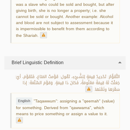
was a slave who could be sold and bought, but after
giving birth, she is no longer a property; i.e. she
cannot be sold or bought. Another example: Alcohol
and blood are not subject to assessment because it
is impermissible to benefit from them according to
the Shariah.
Brief Linguistic Definition
التَّقَوُّمُ: تَحْدِيدُ قِيمَةٍ لِلشَّيْءِ، تَقُول: قَوَّمتُ المَتاعَ، فَتَقَوَّمَ، أيْ:
جَعَلْتُ لَهُ قِيمَةً مَعْلُومَةً، فَكانَ ذا قِيمَةٍ. وَقوَّمَ السِّلْعَةَ: إذا
سَعَّرَها وثَمَّنَها.
"Taqawwum": assigning a "qeemah" (value)
English
for something. Derived from "qawwama", which
means to price something or assign a value to it.