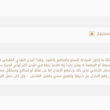
َامَلاتِهِمْ.
بًا ما تكون المبادلة للسلع والمنافع بالنقود، وهذا البدل النقدي المُعْطَى 
سلعة أو المنفعة لا يعتبر زائدا ولا ناقصا عنها في تقدير أكثر أولي الخبرة س
 يحصل التراضي على ذلك بل وقع التبادل إما عن غفلةٍ أو تسامُحٍ وتساهُلٍ سمي 
ل وقع التبادل عن خديعةٍ وتغفيلٍ سمي بـالغبن الفاحش. - وإن كان حصل التر