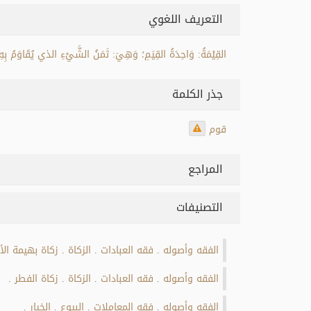
التعريف اللغوي
القِيْمَةُ: وَاحِدَةُ القِيَمِ؛ وَهِيَ: ثَمَنُ الشَّيْءِ الذي يُقَاوَمُ بِهِ،
جذر الكلمة
قوم
المراجع
التصنيفات
الفقه وأصوله
فقه العبادات
الزكاة
زكاة بهيمة الأ
.
.
.
الفقه وأصوله
فقه العبادات
الزكاة
زكاة الفطر
.
.
.
.
الفقه وأصوله
فقه المعاملات
البيوع
الخيار
.
.
.
.