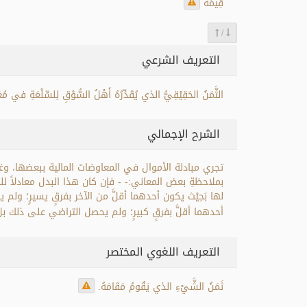
قِيمَة
/
التعريف الشرعي
الثَّمَنُ الحَقِيْقِيُّ الذي يُقَدِّرُهُ أَهْلُ السُّوْقِ لِلسِّلْعَةِ في مُع
الشرح الإجمالي
تجري مبادلة الأموال في المعاوضات المالية ببعضها، وغال
بملاحظةِ بعض المعاني:- - فإن كان هذا البدل معادلاً لل
لها بَحِيْث يكون أحدهما أقلَّ من الآخر بفرقٍ يسيرٍ؛ ولم
أحدهما أقلَّ بفرقٍ كبيرٍ؛ ولم يحصل التراضي على ذلك ب
التعريف اللغوي المختصر
ثَمَنُ الشَّيْءِ الذي يَقُومُ مَقَامَهُ.