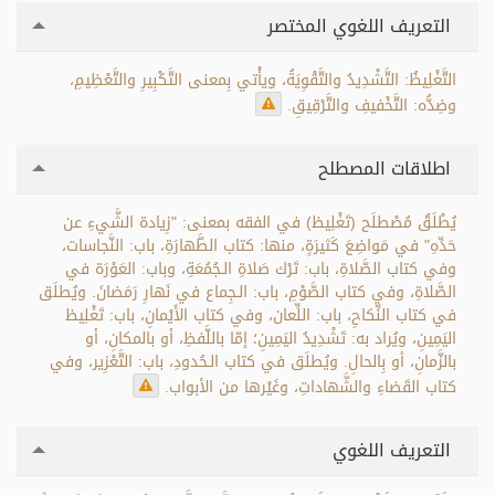
التعريف اللغوي المختصر
التَّغْلِيظُ: التَّشْدِيدُ والتَّقْوِيَةُ، ويأْتي بِمعنى التَّكْبِيرِ والتَّعْظِيمِ،
وضِدُّه: التَّخْفيفِ والتَّرْقِيقِ.
اطلاقات المصطلح
يُطْلَقُ مُصْطلَح (تَغْلِيظ) في الفقه بمعنى: "زِيادة الشَّيءِ عن
حَدِّهِ" في مَواضِعَ كَثيرَةٍ، منها: كتاب الطَّهارَةِ، باب: النَّجاسات،
وفي كتاب الصَّلاةِ، باب: تَرْك صَلاةِ الـجُمُعَةِ، وباب: العَوْرَة في
الصَّلاةِ، وفي كتاب الصَّوْمِ، باب: الـجِماع في نَهارِ رَمَضانَ. ويُطلَق
في كتاب النِّكاحِ، باب: اللِّعان، وفي كتاب الأَيْمانِ، باب: تَغْلِيظ
اليَمِينِ، ويُراد به: تَشْدِيدُ اليَمِينِ؛ إمّا باللَّفظِ، أو بالمكانِ، أو
بالزَّمانِ، أو بِالحالِ. ويُطلَق في كتاب الـحُدودِ، باب: التَّعْزِير، وفي
كتاب القَضاءِ والشَّهاداتِ، وغَيْرها من الأبواب.
التعريف اللغوي