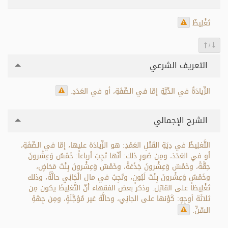
تَغْلِيظٌ
/
التعريف الشرعي
الزِّيادَةُ في الدِّيَّةِ إمّا في الصِّفَةِ، أو في العَدَدِ.
الشرح الإجمالي
التَّغلِيظُ في دِيَةِ القَتْلِ العَمْدِ: هو الزِّيادَة عليها، إمّا في الصِّفَةِ،
أو في العَدَدَ، ومِن صُورِ ذلك: أنّها تَجِبَ أرباعاً: خَمْسٌ وَعِشْرونَ
حِقَّةً، وخَمْسٌ وَعِشْرونَ جَذَعَةً، وخَمْسٌ وَعِشْرونَ بِنْتَ مَخاضٍ،
وخَمْسٌ وَعِشْرونَ بِنْتَ لَبُونٍ، وتَجِبُ في مال الْجَانِي حالَّةً، وذلك
تَغْلِيظاً على القاتِل. وذكر بعض الفقهاء أنّ التَّغلِيظَ يكون مِن
ثلاثَة أوجِهٍ: كَوْنها على الجانِي، وحالَّة غير مُؤجَّلَةٍ، ومِن جِهَةِ
السِّنِّ.