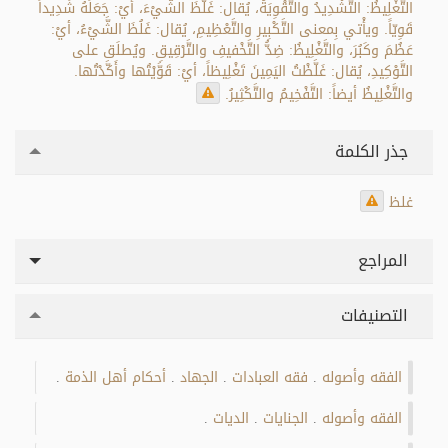
التَّغْلِيظُ: التَّشْدِيدُ والتَّقْوِيَةُ، يُقال: غَلَّظَ الشَّيْءَ، أيْ: جَعَلَهُ شَدِيداً
قَوِيّاً. ويأْتي بِمعنى التَّكْبِيرِ والتَّعْظِيمِ، يُقال: غَلُظَ الشَّيْءُ، أيْ:
عَظُمَ وكَبُرَ، والتَّغْلِيظُ: ضِدُّ التَّخْفيفِ والتَّرْقِيقِ. ويُطلَق على
التَّوْكِيدِ، يُقال: غَلَّظْتُ اليَمِينَ تَغْلِيظاً، أيْ: قَوَّيْتُها وأَكَّدْتُها.
والتَّغْلِيظُ أيضاً: التَّفْخِيمُ والتَّكْثِيرُ.
جذر الكلمة
غلظ
المراجع
التصنيفات
الفقه وأصوله
فقه العبادات
الجهاد
أحكام أهل الذمة
.
.
.
.
الفقه وأصوله
الجنايات
الديات
.
.
.