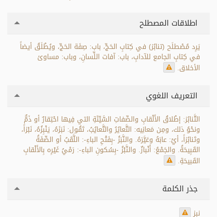
اطلاقات المصطلح
يَرِد مُصْطلَح (تنابُز) في كِتابِ الحَجِّ، باب: صِفَة الحَجِّ، ويُطْلَقُ أيضاً
في كِتابِ الجامع للآدابِ، باب: آفات اللِّسانِ، وباب: مساوئ
الأخلاق.
التعريف اللغوي
التَّنابُز: إطْلاقُ الأَلْقابِ والصِّفاتِ السَّيِّئَةِ التي فِيها احْتِقارٌ أو ذَمٌّ
ونحْوُ ذلك، ومِن مَعانِيه: التَّعايُرُ والتَّعايُبُ، تَقُول: نَبَزَهُ، يَنْبِزُهُ، نَبْزاً،
وتَنابُزاً، أيْ: عابَهُ وعَيَّرَهُ. والنَّبَزُ -بِفَتْحِ الباءِ-: اللَّقَبُ أو الصِّفَةُ
القَبِيحَةُ. والجَمْعُ: أَنْبازٌ. والنَّبْزُ -بِسُكونِ الباءِ-: رَمْيُ غَيْرِه بِالأَلْقابِ
القَبيحَةِ.
جذر الكلمة
نبز