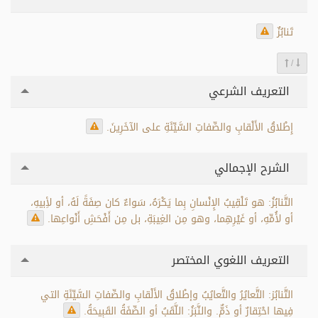
تَنابُزٌ
/
التعريف الشرعي
إِطْلاقُ الأَلْقابِ والصِّفاتِ السَّيِّئَةِ على الآخَرِينَ.
الشرح الإجمالي
التَّنابُزُ: هو تَلْقِيبُ الإِنْسانِ بِما يَكْرَهُ، سَواءٌ كان صِفَةً لَهُ، أو لأِبيهِ،
أو لأُمِّهِ، أو غَيْرِهِما، وهو مِن الغِيبَةِ، بل مِن أَفْحَشِ أَنْواعِها.
التعريف اللغوي المختصر
التَّنابُز: التَّعايُرُ والتَّعايُبُ وإطْلاقُ الأَلْقابِ والصِّفاتِ السَّيِّئَةِ التي
فِيها احْتِقارٌ أو ذَمٌّ. والنَّبَزُ: اللَّقَبُ أو الصِّفَةُ القَبِيحَةُ.