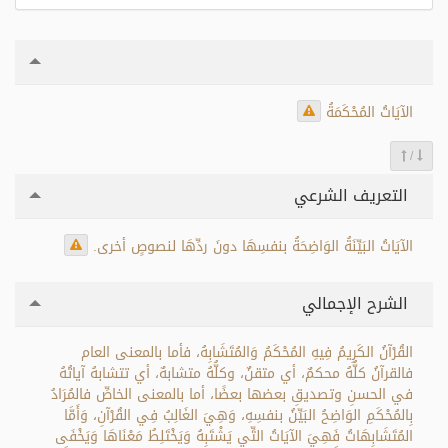
الآيَاتُ المُحْكَمَةُ
/
التعريف الشرعي
الآيَاتُ البَيِّنَةُ الوَاضِحَةُ بنفسِهَا دونَ ردِّهَا لنصوصٍ أخرى.
الشرح الإجمالي
القُرْآنُ الكَرِيمُ فِيهِ المُحْكَمُ وَالمُتَشَابِهُ، فأما بالمعنى العام
فالقرآنُ كلُّهُ محكمٌ، أي متقنٌ، وكلُّهُ متشابهٌ، أي تتشابهُ آياتُهُ
في الحسنِ وتصديقِ بعضها بعضًا، أما بالمعنى الخاصِّ فالمُرَادُ
بِالمُحْكَمِ الوَاضِحُ البَيِّنُ بنفسِهِ، وَهِيَ الغَالِبُ فِي القُرْآنِ، وَأَمَّا
المُتَشَابِهَاتُ فَهِيَ الآيَاتُ التِّي يَشْتَبِهُ وَيَخْتَلِطُ مَعْنَاهَا وَيَخْفَى