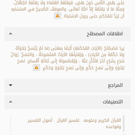
عَلَى بَعْضِ النَّاسِ دُونَ بَعْضٍ، فَيَعْلَمُهُ العُلَمَاءُ وَلَا يَعْلَمُهُ الجُهَّالُ،
وَمِنْهُ مَا لَا يَعْلَمُهُ إِلاَّ اللهُ تَعَالَى، والموقفُ الصَّحيحُ في المتشابهِ
أن يُرَدَّ للمُحْكَمِ حتى يزولَ الاشتباهُ.
اطلاقات المصطلح
يَرِدُ مُصْطَلَحُ (الآيَاتِ المُحْكَمَةِ) أَيْضًا بِمَعْنَى:(مَا لَمْ يُنْسَخْ تِلاَوَتُهُ
وَلاَ حُكْمُهُ مِنَ الآيَاتِ) ، وَيُقَابِلُهَا الآيَاتُ المَنْسُوخَةُ ، وَالنَسْخُ: زَوَالُ
شَرْعٍ بِشَرْعٍ آخَرَ مُتَأَخِّرٍ عَنْهُ ، وَيُقَسِّمونَهُ إِلَى ثَلاَثَةِ أَقْسامٍ: نَسْخِ
تِلاَوَةٍ وَإِلَى نَسْخِ حُكْمٍ وَإِلَى نَسْخِ تِلاَوَةٍ وَحُكْمٍ.
المراجع
التصنيفات
القرآن الكريم وعلومه
تفسير القرآن
أصول التفسير
.
.
وقواعده
.