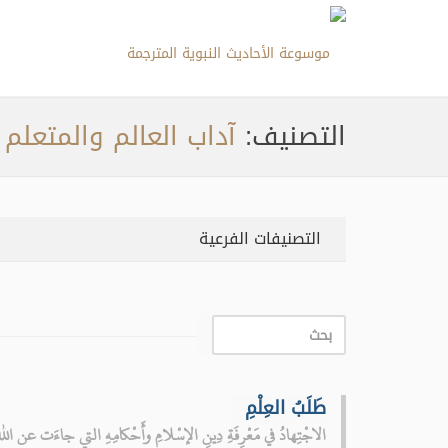
التصنيف:
آداب العالم والمتعلم
التصنيفات الفرعية
طَلَبُ العِلْمِ
الاجْتِهادُ في مَعْرِفَةِ دِينِ الإسْلامِ وأَحْكامِهِ التي جاءَت عن ال