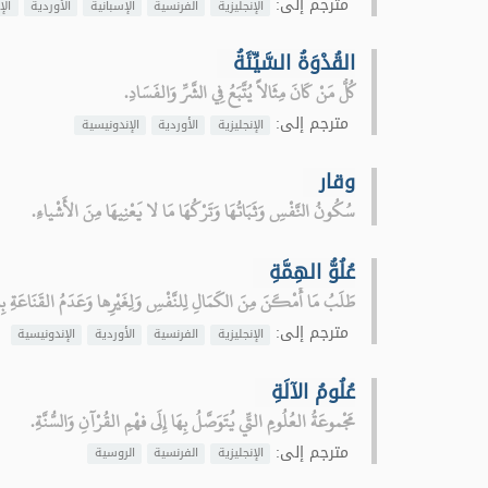
مترجم إلى:
الإنجليزية
الفرنسية
الإسبانية
الأوردية
الإ
القُدْوَةُ السَّيِّئَةُ
كُلُّ مَنْ كَانَ مِثَالاً يُتَّبَعُ فِي الشَّرِّ وَالفَسَادِ.
مترجم إلى:
الإنجليزية
الأوردية
الإندونيسية
وقار
سُكُونُ النَّفْسِ وَثَبَاتُهَا وَتَرْكُهَا مَا لا يَعْنِيهَا مِنَ الأَشْياءِ.
عُلُوُّ الهِمَّةِ
طَلَبُ مَا أَمْكَنَ مِنَ الكَمَالِ لِلنَّفْسِ وَلِغَيْرِها وَعَدَمُ القَنَاعَةِ بِا
مترجم إلى:
الإنجليزية
الفرنسية
الأوردية
الإندونيسية
عُلُومُ الآلَةِ
مَجْموعَةُ العُلُومِ التِّي يُتَوَصَّلُ بِهَا إِلَى فهْمِ القُرْآنِ وَالسُّنَّةِ.
مترجم إلى:
الإنجليزية
الفرنسية
الروسية