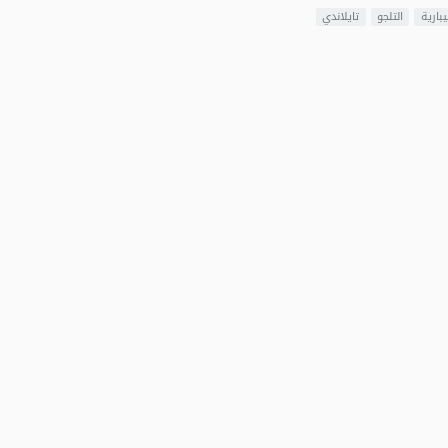
يبارية
التلجو
تايلاندي