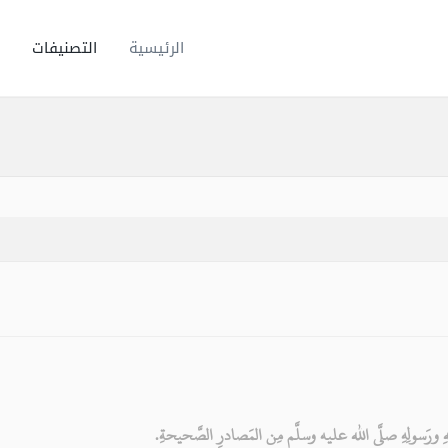
الرئيسية
التصنيفات
لهِ ورَسولِهِ صلَّى الله عليه وسلَّم مِن المَصادرِ الصَّحيحةِ.