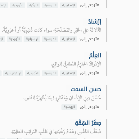
مترجم إلى:
الإنجليزية
الفرنسية
التركية
الأوردية
الإند
إرْشادٌ
الدِّلالَةُ على الخَيْرِ والمَصْلَحَةِ، سواء كانت دُنيَوِيَّةً أو أخرَوِيَّةً.
مترجم إلى:
الإنجليزية
الفرنسية
الإسبانية
الأوردية
الإ
العِلْمٌ
الإدْراكُ الجازِمُ المُطابِقُ لِلواقِعِ.
مترجم إلى:
الإنجليزية
الفرنسية
الأوردية
الإندونيسية
حسن السمت
حُسْنُ دِينِ الإِنْسانِ وَمَنْظَرِهِ فِيمَا يُظْهِرُهُ لِلنَّاسِ.
مترجم إلى:
الروسية
صِغَرُ الهِمَّةِ
ضَعْفُ النَّفْسِ وعَدَمُ رَغْبَتِها في طَلَبِ المَراتِبِ العالِيَةِ.