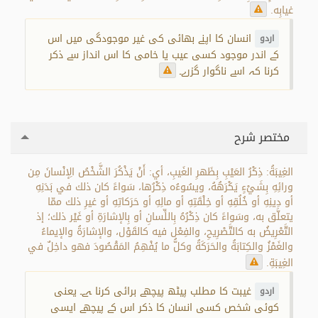
غيابِه.
انسان کا اپنے بھائی کی غیر موجودگی میں اس
اردو
کے اندر موجود کسی عیب یا خامی کا اس انداز سے ذکر
کرنا کہ اسے ناگوار گزرے۔
مختصر شرح
الغِيبَةُ: ذِكْرُ العَيْبِ بِظَهرِ الغَيبِ، أي: أَنْ يَذْكُرَ الشَّخْصُ الِإنْسانَ مِن
ورائِهِ بِشَيْءٍ يَكْرَهُهُ، ويسُوءُه ذِكْرُها، سَواءً كان ذلك في بَدَنِهِ
أو دِينِهِ أو خُلُقِهِ أو خِلْقَتِهِ أو مالِهِ أو حَرَكاتِهِ أو غيرِ ذلك ممّا
يتعلَّق به، وسَواءً كان ذِكْرُهُ بِاللِّسانِ أو بِالإشارَةِ أو غَيْر ذلك؛ إذ
التَّعْرِيضُ به كالتَّصْرِيحِ، والفِعْل فيه كالقَوْل، والإشارَةُ والإيماءُ
والغَمْزُ والكِتابَةُ والحَرَكَةُ وكلُّ ما يُفْهِمُ المَقْصُودَ فهو داخِلٌ في
الغِيبَةِ.
غیبت کا مطلب پیٹھ پیچھے برائی کرنا ہے۔ یعنی
اردو
کوئی شخص کسی انسان کا ذکر اس کے پیچھے ایسی