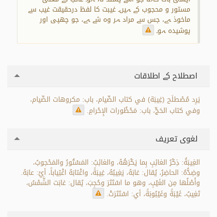
مستور و محجوب کے ہیں۔ غیبت کا لفظ درحقیقت غیب سے
ماخوذ ہے، جس سے مراد ہر وہ شے ہے، جو چھپی اور
پوشیدہ ہو۔
اصطلاح کے اطلاقات
يَرِد مُصْطلَح (غِيبَة) في كتاب الصِّيام، باب: مكروهات الصِّيام،
وفي كتاب الحَجِّ، باب: مَحْظُورات الإِحْرامِ.
لغوی تعریف
الغِيبَةُ: ذِكْرُ الغائِبِ بِما يَكْرَهُهُ، والغائِبُ: المَسْتُورُ والمَحْجوبُ،
وضِدُّهُ: الحاضِرُ، يُقال: غابَهُ، يَغِيبُهُ، غِيبَةً، واغْتابَهُ اغْتِياباً، أيْ: عابَهُ.
وأَصْلُها مِن الغَيْبِ، وهو ما اسْتَتَرَ وحُجِبَ، يُقال: غابَت الشَّمْسُ،
تَغِيبُ، غَيْبَةً وغَيْبُوبَةً، أي: اسْتَتَرَتْ.