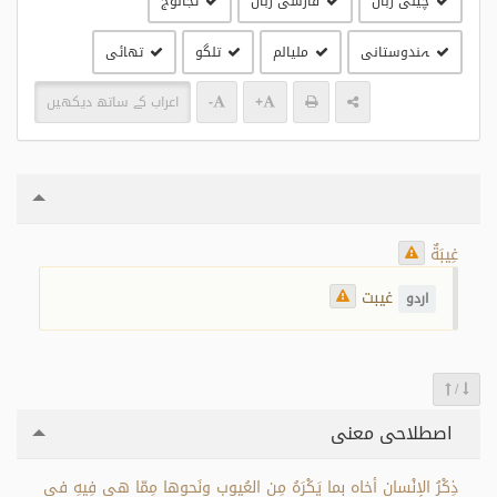
چینی زبان
فارسی زبان
تجالوج
ہندوستانی
مليالم
تلگو
تھائی
+
-
اعراب کے ساتھ دیکھیں
غِيبَةٌ
غیبت
اردو
/
اصطلاحی معنی
ذِكْرُ الإِنْسانِ أخاه بِما يَكْرَهُ مِن العُيوبِ ونَحوِها مِمّا هي فِيهِ في