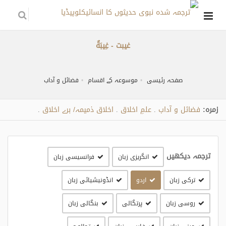
غیبت - غِيبَةٌ
صفحہ رئیسی
موسوعہ کے اقسام
فضائل و آداب
زمره:
فضائل و آداب
علمِ اخلاق
اخلاق ذمیمہ/ برے اخلاق
.
.
.
ترجمہ دیکھیں
انگریزی زبان
فرانسیسی زبان
ترکی زبان
اردو
انڈونیشیائی زبان
روسی زبان
پرتگالی
بنگالی زبان