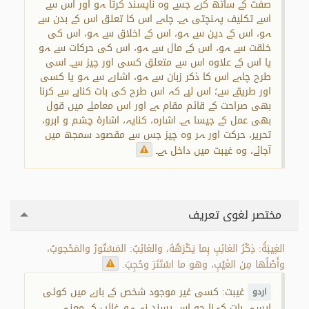
صفت کے ساتھ کرے جسے وہ ناپسند کرتا ہو اور اس سے
اسے تکلیف پہنچتی ہے۔ چاہے اس کا تعلق اس کے بدن سے
ہو، اس کے دین سے ہو، اس کے اخلاق سے ہو، اس کی
خلقت سے ہو، اس کے مال سے ہو، اس کی حرکات سے ہو
یا اس کے علاوہ اس سے متعلق کسی اور چیز سے۔ اسی
طرح چاہے اس کا ذکر زبان سے ہو، اشارے سے ہو یا کسی
اور طریقے سے؛ اس لیے کہ اس طرح کی بات کنایے سے کرنا
بھی صراحت کے قائم مقام ہے اور اس معاملے میں قول
بھی عمل کے جیسا ہے۔ اشارہ، کنایہ، اشارۂ چشم و ابرو،
تحریر، حرکت اور ہر وہ چیز جس سے مقصود سمجھ میں
آجائے، وہ غیبت میں داخل ہے۔
مختصر لغوی تعریف
الغِيبَةُ: ذِكْرُ الغائِبِ بِما يَكْرَهُهُ، والغائِبُ: المَسْتُورُ والمَحْجوبُ،
وأَصْلُها مِن الغَيْبِ، وهو ما اسْتَتَرَ وحُجِبَ.
غیبت: کسی غیر موجود شخص کے بارے میں کوئی
اردو
ایسی بات کہنا جو اسے پسند نہ ہو۔ غائب کے معنی