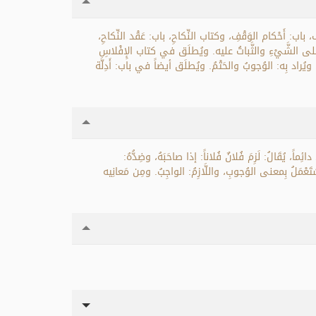
 باب: أَحْكام الوَقْفِ، وكتاب النِّكاحِ، باب: عَقْد النِّكاحِ،
ةُ على الشَّيْءِ والثَّباتُ عليه. ويُطلَق في كتاب الإِفْلاسِ
ّةِ، ويُراد بِه: الوُجوبُ والحَتْمُ. ويُطلَق أيضاً في باب: أَدِلَّة
ئِماً، يُقَالُ: لَزِمَ فُلانٌ فُلاناً: إذا صاحَبَهُ، وضِدُّهُ:
ويُسْتَعْمَلُ بِمعنى الوُجوبِ، واللَّازِمُ: الواجِبُ. ومِن مَعانِيه