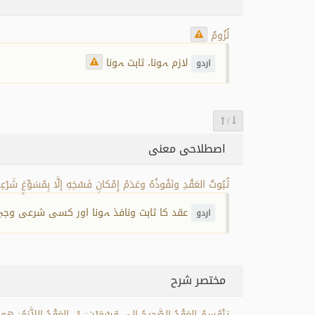
لُزُومٌ
لازم ہونا، ثابت ہونا
اردو
/
اصطلاحی معنی
ثُبُوتُ العَقْدِ ونَفُوذُهُ وعَدَمُ إِمْكانِ فَسْخِهِ إلَّا بِمُسَوِّغٍ شَرْعِ
عقد کا ثابت ونافذ ہونا اور کسی شرعی وجہِ 
اردو
مختصر شرح
يَنْقَسِمُ العَقْدُ الصَّحِيحُ 