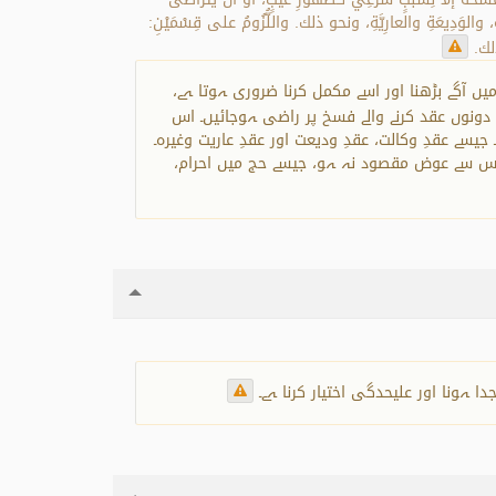
اقِدَيْنِ فَسْخَهُ، كعَقْدِ الوَكالَةِ، والوَدِيعَةِ والعارِيَّةِ، ونحو ذلك. واللُّزُومُ على قِسْمَيْنِ:
ر کہ اس میں آگے بڑھنا اور اسے مکمل کرنا ضروری ہوتا ہے،
دونوں عقد کرنے والے فسخ پر راضی ہوجائیں۔ اس
سخ کرنا جائز ہو۔ جیسے عقدِ وکالت، عقدِ ودیعت اور عقدِ عاریت وغیرہ۔
یں: 1. وہ لزوم جس سے عوض مقصود ہو:جیسے بیع اور اس کے ہم معنی عقد۔ 2. وہ لزوم جس سے عوض مقصود نہ ہو، جیسے حج میں احرام،
ہونا اور علیحدگی اختیار کرنا ہے۔