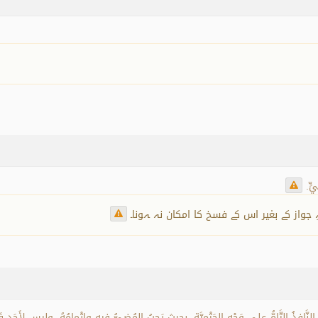
يٍّ.
جواز کے بغیر اس کے فسخ کا امکان نہ ہونا۔
إلى قِسْمَيْنِ: 1- العَقْدُ اللاَّزِمُ: هو النَّافِذُ التَّامُّ على وَجْهِ الحَتْمِيَّةِ، بِحيث يَجِبُ المُضِيُّ فيه وإِتْمامُ