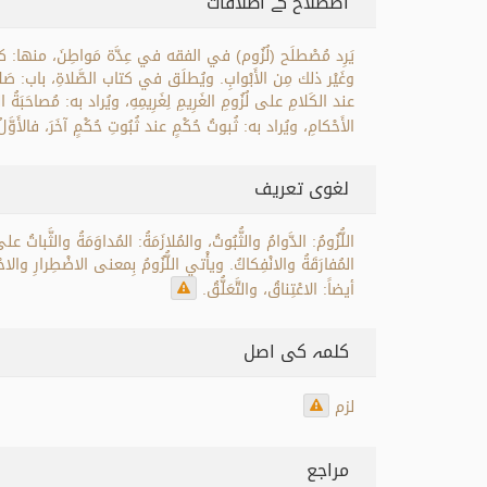
اصطلاح کے اطلاقات
يَرِد مُصْطلَح (لُزُوم) في الفقه في عِدَّة مَواطِنَ، منها: كتاب ال
وغَيْر ذلك مِن الأَبْوابِ. ويُطلَق في كتاب الصَّلاةِ، باب: صَلاة
عند الكَلامِ على لُزُومِ الغَرِيمِ لِغَرِيمِهِ، ويُراد به: مُصاحَبَةُ 
الأَحْكامِ، ويُراد به: ثُبوتُ حُكْمٍ عند ثُبُوتِ حُكْمٍ آخَرَ، فالأَوَّلُ: ا
لغوی تعریف
اللُّزُومُ: الدَّوامُ والثُّبُوتُ، والمُلازَمَةُ: المُداوَمَةُ والثَّباتُ ع
المُفارَقَةُ والانْفِكاكُ. ويأْتي اللُّزُومُ بِمعنى الاضْطِرارِ والاحْتِي
أيضاً: الاعْتِناقُ، والتَّعَلُّقُ.
کلمہ کی اصل
لزم
مراجع