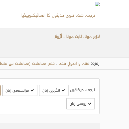
لازم ہونا، ثابت ہونا - لُزُومٌ
زمره:
فقہ و اصولِ فقہ
فقہِ معاملات (معاملات سے مت
.
ترجمہ دیکھیں
انگریزی زبان
فرانسیسی زبان
روسی زبان