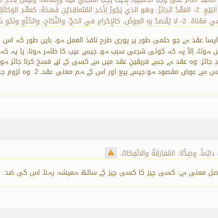
المُتَعاقِدانِ على الفَسْخِ. ومِن أمثِلَتِه: عَقْد النِّكاحِ، وعَقْدُ البَيْعِ. 2- العَقْدُ الجائِزُ: وهو الذي يَجُوزُ لِأَحَدِ المُتَع
دوقسمیں ہیں: 1. عقدِ لازم: ایسا عقد ہے جو حتمی طور پر پوری طرح نافذ العمل ہو، بایں طو
تا، اِلاّ یہ کہ کوئی شرعی سبب ہو۔ جیسے عیب کا ظاہر ہونا، یا یہ کہ 
لوں میں سے عقدِ نکاح اور عقدِ بیع ہے۔ 2. عقدِ جائز: وہ عقد ہے جسے فریقینِ عقد میں سے کسی کے لیے ف
عقود میں ’لزوم‘ کی دو قسمیں ہ
ِ دائِماً، وضِدُّهُ: المُفارَقَةُ والانْفِكاكُ.
ا اصل معنی ہے: کسی چیز کا کسی چیز کے ساتھ ہمیشہ رہنا۔ اس کی ضد: جدا 