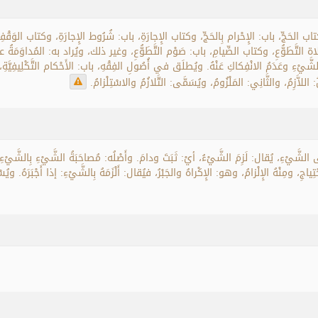
حَجِّ، باب: الإِحْرام بِالحَجِّ، وكتاب الإِجارَةِ، باب: شُرُوط الإِجارَةِ، وكتاب الوَقْفِ،
 التَّطَوُّعِ، وكتاب الصِّيامِ، باب: صَوْم التَّطَوُّعِ، وغير ذلك، ويُراد به: المُداوَمَ
الشَّيْءِ وعَدَمُ الانْفِكاكِ عَنْهُ. ويُطلَق في أُصُولِ الفِقْهِ، باب: الأَحْكام التَّكْلِيفِيَ
للاَّزِمُ، والثَّانِي: المَلْزُومُ، ويُسَمَّى: التَّلازُمُ والاسْتِلْزامُ.
لى الشَّيْءِ، يُقال: لَزِمَ الشَّيْءُ، أيْ: ثَبَتَ ودامَ. وأَصْلُه: مُصاحَبَةُ الشَّيْءِ بِالشَّيْءِ دا
اجِ، ومِنْهُ الإِلْزامُ، وهو: الإِكْراهُ والجَبْرُ، فيُقال: أَلْزَمَهُ بِالشَّيْءِ: إذا أَجْبَرَهُ. 