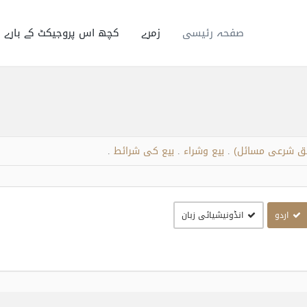
صفحہ رئیسی
زمرے
کچھ اس پروجیکٹ کے بارے 
علق شرعی مسائل)
بیع وشراء
بیع کی شرائط
.
.
.
اردو
انڈونیشیائی زبان