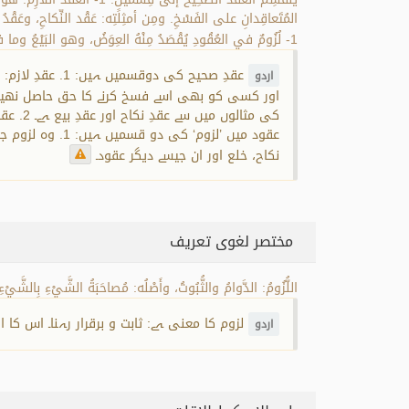
1- لُزُومٌ في العُقُودِ يُقْصَدُ مِنْهُ العِوَضُ، وهو البَيْعُ وما في مَعْناهُ. 2- لا يُقْصَدُ بِهِ العِوَضُ، كالإِحْرامِ في الحَجِّ، والنِّكاحِ، والخُلْعِ ونَحْوِ ذلك.
عقدِ صحیح کی 
اردو
اور کسی کو بھی اسے فسخ کرنے کا حق حاصل نھیں ہو
کی مثا
نکاح، خلع اور ان جیسے دیگر عقود۔
مختصر لغوی تعریف
اللُّزُومُ: الدَّوامُ والثُّبُوتُ، وأَصْلُه: مُصاحَبَةُ الشَّيْءِ بِالشَّيْء
لزوم کا معنی ہے: ثابت و برقرار رہنا۔ اس ک
اردو