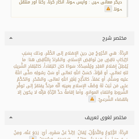
دیگر معانی ہیں : واپس ہونا، انکار کرنا، رکنا اور منتقل
ہونا۔
مختصر شرح
الرِدَّةُ: هي الخُرُوجُ مِن دِينِ الإِسْلامِ إلى الكُفْرِ، وذلك بِسَبَبِ
ارْتِكابِ ناقِضٍ مِن نَواقِضِ الإِسلامِ، والـمُرادُ بِالنّاقِضِ هنا: ما
يُبْطِلُ إِسْلامَ العَبْدِ ويُفْسِدُهُ؛ سَواءٌ كان اعْتِقاداً، كاعْتِقادِ الشَّريكِ
للهِ تعالى، أو قَوْلاً، كسَبِّ اللهِ تعالى أو سَبِّ رسُولِه صلَّى اللهُ
عليه وسَلَّمَ، أو عَمَلاً، كالذَّبْحِ لِغَيْرِ اللهِ تعالى، والسِّحْرِ. والحُكْمُ
على مَن ثَبَتَ لَهُ وَصْفُ الإسلامِ بعينِه أنَّه مرتدٌّ يفتقرُ إلى توفُّرِ
الشُّروطِ وانتفاءِ الموانعِ، وأما إقامةُ حدِّ الرِّدَّةِ فإنَّه لا يكون إلا
بالقضاء الشَّرعيِّ.
مختصر لغوی تعریف
الرِدَّةُ: الرُّجُوعُ والتَّحَوُّلُ، يُقالُ: اِرْتَدَّ عَنْ سَفَرِهِ، أيْ: رَجَعَ عَنْه، ومِنْ