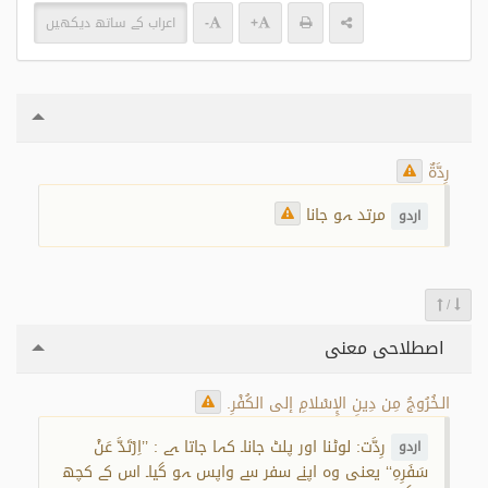
+
-
اعراب کے ساتھ دیکھیں
رِدَّةٌ
مرتد ہو جانا
اردو
/
اصطلاحی معنی
الـخُرُوجُ مِن دِينِ الإِسْلامِ إلى الكُفْرِ.
رِدَّت: لوٹنا اور پلٹ جانا۔ کہا جاتا ہے : ’’اِرْتَدَّ عَنْ
اردو
سَفَرِهِ‘‘ یعنی وہ اپنے سفر سے واپس ہو گیا۔ اس کے کچھ