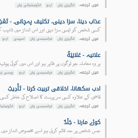
میں ترجمہ:
انگریزی زبان
اردو
انڈونیشیائی زبان
عذاب دینا، سزا دینی، تکلیف پہچانی۔ - تَعْذِ
کسی شخص کو ایسی سزا دینی اور اس انداز میں تادیب کرن
میں ترجمہ:
انگریزی زبان
فرانسیسی زبان
اسپینی
اردو
علانیہ - عَلانِيَةٌ
ہر وہ معاملہ جو لوگوں پر ظاہر ہو اور اس میں کوئی پوشید
میں ترجمہ:
انگریزی زبان
فرانسیسی زبان
اردو
روسی زبا
ادب سکھانا، اخلاقی تربیت کرنا - تَأْدِيبٌ
قاضی کے علاوہ کسی سر پرست کا اصلاح کی خاطر کسی ا
میں ترجمہ:
انگریزی زبان
فرانسیسی زبان
اردو
انڈونیشیا
کوڑے مارنا - جَلْدٌ
جس شخص پر حد قائم کرنی ہو اسے مخصوص انداز میں 