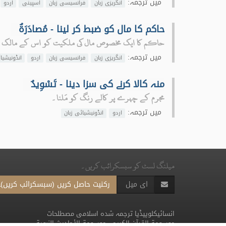
میں ترجمہ:
انگریزی زبان
فرانسیسی زبان
اسپینی
اردو
حاکم کا مال کو ضبط کر لینا - مُصادَرَةٌ
حاکم کا ایک مخصوص مال کی ملکیت کو اس کے مالک سے ج
میں ترجمہ:
انگریزی زبان
فرانسیسی زبان
اردو
انڈونیشیا
منہ کالا کرنے کی سزا دینا - تَسْوِيدٌ
مجرم کے چہرے پر کالے رنگ کو مَلنا۔
میں ترجمہ:
اردو
انڈونیشیائی زبان
میلنگ لسٹ کو سبسکرائب کریں۔
رکنیت حاصل کریں (سبسکرائب کریں)۔
انسائیکلوپیڈیا ترجمہ شدہ اسلامی مصطلحات
موسوعة القرآن الكريم
-
موسوعة الأحاديث النبوية