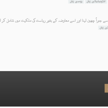
انڈونیشیائی زبان
روسی زبان
براً چھین لینا اور اسے معاوضہ کے بغیر ریاست کی ملکیت میں شامل کر لی
ئی زبان