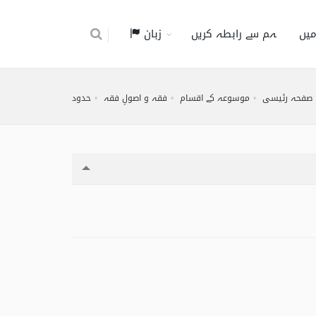
میں
ہم سے رابطہ کریں
زبان
صفحہ رئیسی
موسوعہ کے اقسام
فقہ و اصولِ فقہ
حدود