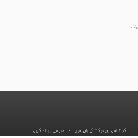
نا۔
کچھ اس پروجیکٹ کے بارے میں
•
ہم سے رابطہ کریں