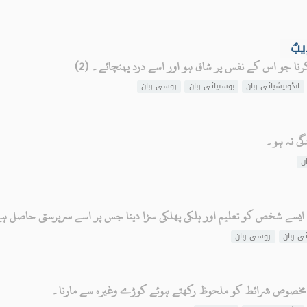
يبٌ
ا جو اس کے نفس پر شاق ہو اور اسے درد پہنچائے۔ (2)
انڈونیشیائی زبان
بوسنیائی زبان
روسی زبان
گی نہ ہو۔
ن
یسے شخص کو تعلیم اور ہلکی پھلکی سزا دینا جس پر اسے سرپرستی حاصل ہ
ئی زبان
روسی زبان
مخصوص شرائط کو ملحوظ رکھتے ہوئے کوڑے وغیرہ سے مارنا۔