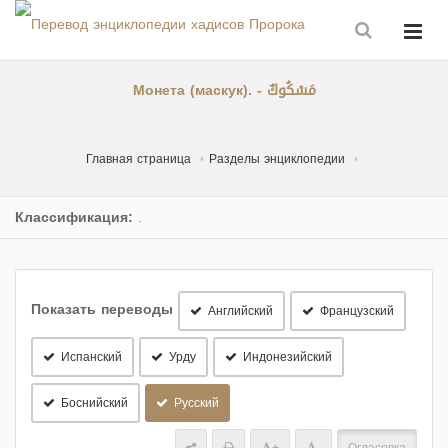
Монета (маскук). - مَسْكُوكٌ
Главная страница
Разделы энциклопедии
Классификация:
.
Показать переводы
Английский
Французский
Испанский
Урду
Индонезийский
Боснийский
Русский