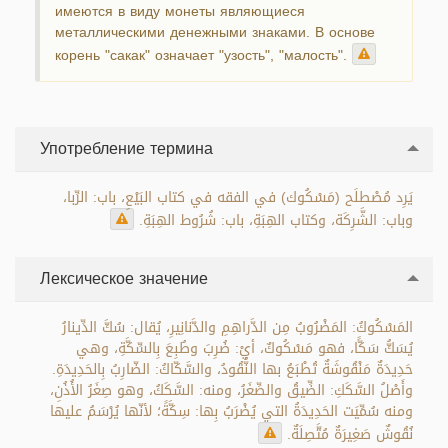
имеются в виду монеты являющиеся
металлическими денежными знаками. В основе
корень "сакак" означает "узость", "малость".
Употребление термина
يَرِد مُصْطلَح (مَسْكُوك) في الفقه في كتاب البَيْعِ، باب: الرِّبا،
وباب: الشَّرِكَة، وكتاب الهِبَةِ، باب: شُرُوط الهِبَةِ.
Лексическое значение
المَسْكُوكُ: المَضْرُوبُ مِن الدَّراهِمِ والدَّنانِيرِ، يُقال: سُكَّ الدِّينارُ
يُسَكُّ سَكًّا، فهو مَسْكُوكٌ، أيْ: ضُرِبَ وطُبِعَ بِالسِّكَّةِ، وهي
حَدِيدَةٌ مَنْقُوشَةٌ تُطْبَعُ بها النُّقُودُ، والسَّكّاكُ: الضّارِبُ بِالحَدِيدَةِ.
وأَصْلُ السَّكَكِ: الضِّيقُ والصِّغَرُ، ومنه: السَّكَكُ، وهو صِغَرُ الأُذُنِ،
ومنه سُمِّيَت الحَدِيدَةُ التي يُضْرَبُ بِها: سِكَّةً؛ لأنّها يُرْسَمُ عليها
نُقُوشٌ صَغِيرَةٌ مُتَّصِلَةٌ.