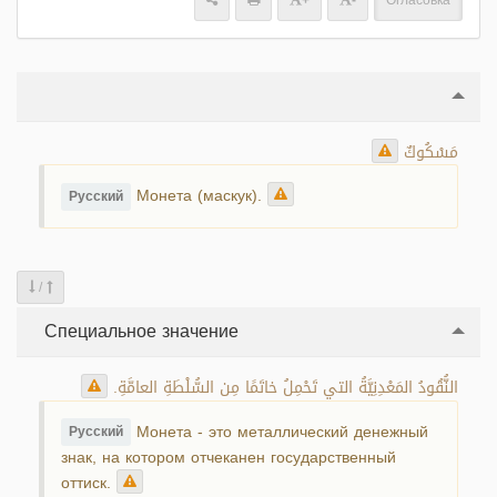
+
-
Огласовка
مَسْكُوكٌ
Монета (маскук).
Русский
/
Специальное значение
النُّقُودُ المَعْدِنِيَّةُ التي تَحْمِلُ خاتَمًا مِن السُّلْطَةِ العامَّةِ.
Монета - это металлический денежный
Русский
знак, на котором отчеканен государственный
оттиск.