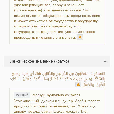
удостоверяющим вес, пробу и законность
(правомерность) этих денежных знаков. Этот
штамп является общеизвестным среди населения
и может отличаться от государства к государству,
от года его выпуска в пределах одного
государства, от предприятия, уполномоченного
производить и чеканить эти монеты.
Лексическое значение (кратко)
المَسْكُوكُ: المَضْرُوبُ مِن الدَّراهِمِ والدَّنانِيرِ، سُكَّ أي ضُرِبَ وطُبِعَ
بِالسِّكَّةِ، وهي حَدِيدَةٌ مَنْقُوشَةٌ تُطْبَعُ بها النُّقُودُ، وأَصْلُ السَّكَكِ:
الضِّيقُ والصِّغَرُ.
"Маскук" буквально означает
Русский
"отчеканенный" дирхам или динар. Арабы говорят
про динар, который отчеканили, так: "Сукка ад-
динару, юсакку, саккан фахуа маскук". Т. е.