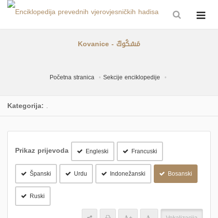
Kovanice - مَسْكُوكٌ
Početna stranica
Sekcije enciklopedije
Kategorija:
.
Prikaz prijevoda
Engleski
Francuski
Španski
Urdu
Indonežanski
Bosanski
Ruski