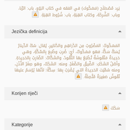
يَرِد مُصْطلَح (مَسْكُوك) في الفقه في كتاب البَيْعِ، باب: الرِّبا،
وباب: الشَّرِكَة، وكتاب الهِبَةِ، باب: شُرُوط الهِبَةِ.
Jezička definicija
المَسْكُوكُ: المَضْرُوبُ مِن الدَّراهِمِ والدَّنانِيرِ، يُقال: سُكَّ الدِّينارُ
يُسَكُّ سَكًّا، فهو مَسْكُوكٌ، أيْ: ضُرِبَ وطُبِعَ بِالسِّكَّةِ، وهي
حَدِيدَةٌ مَنْقُوشَةٌ تُطْبَعُ بها النُّقُودُ، والسَّكّاكُ: الضّارِبُ بِالحَدِيدَةِ.
وأَصْلُ السَّكَكِ: الضِّيقُ والصِّغَرُ، ومنه: السَّكَكُ، وهو صِغَرُ الأُذُنِ،
ومنه سُمِّيَت الحَدِيدَةُ التي يُضْرَبُ بِها: سِكَّةً؛ لأنّها يُرْسَمُ عليها
نُقُوشٌ صَغِيرَةٌ مُتَّصِلَةٌ.
Korijen riječi
سَكَكَ
Kategorije