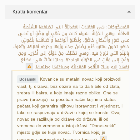
Kratki komentar
المَسْكُوكاتُ: هي العُمُلاتُ المَعْدِنِيَّةُ التي تَصْنَعُها السُّلْطَةُ
العامَّةُ -وهي الدَّوْلَةُ- سَواء كانت مِن ذَهَبٍ أو فِضَّةٍ أو نُحاسٍ
على صُوَرٍ وأَشْكالٍ خاصَّةٍ، وتُطْبَعُ أَنْواعُها وأَصْنافُها بِنُقُوشٍ
خاصَّةٍ تكون بمَثابَةِ خَتْمٍ يَضْمَنُ صِحَّةَ وَزْنِها ودَرَجَةَ نَقائِها، وَتُعْرَفُ
بِالبَلَدِ التي تَرُوجُ فيه، وهي تَخْتَلِفُ مِنْ دَوْلَةٍ إلى أُخْرَى، ومِن
وَقْتٍ إلى وَقْتٍ في الدَّوْلَةِ الواحِدَةِ، ودارُ السَّكِّ هي: مَصْنَعٌ
يُعْهَدُ إليه بِسَكِّ النُّقُودِ المَعْدِنِيَّةِ وصِياغَتِها وطَبْعِها.
Kovanice su metalni novac koji proizvodi
Bosanski
vlast, tj. država, bez obzira na to da li bile od zlata,
srebra ili bakra, a koje imaju razne oblike. One se
prave (urezuju) na poseban način koji ima status
pečata koji garantira njihovu ispravnost i vrijednost, i
tako se raspoznaju u državi u kojoj se koriste. Ovaj
novac se razlikuje od države do države, ili od
vremena do vremena u istoj državi. "Darus-sekk":
mjesto gdje se kuje novac. Tvornica kojoj je
povjerena proizvodnja kovanica (novca).