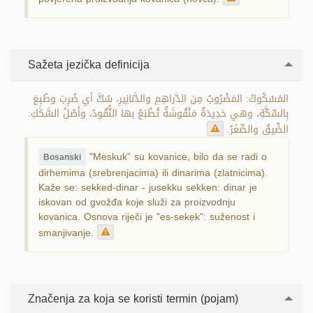
Sažeta jezička definicija
المَسْكُوكُ: المَضْرُوبُ مِن الدَّراهِمِ والدَّنانِيرِ، سُكَّ أي ضُرِبَ وطُبِعَ
بِالسِّكَّةِ، وهي حَدِيدَةٌ مَنْقُوشَةٌ تُطْبَعُ بها النُّقُودُ، وأَصْلُ السَّكَكِ:
الضِّيقُ والصِّغَرُ.
"Meskuk" su kovanice, bilo da se radi o
Bosanski
dirhemima (srebrenjacima) ili dinarima (zlatnicima).
Kaže se: sekked-dinar - jusekku sekken: dinar je
iskovan od gvožđa koje služi za proizvodnju
kovanica. Osnova riječi je "es-sekek": suženost i
smanjivanje.
Značenja za koja se koristi termin (pojam)