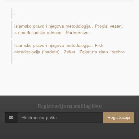
.
Islamsko pravo i njegova metodologija
Propisi vezani
.
za međuljudske odnose
Partnerstvo
.
.
Islamsko pravo i njegova metodologija
Fikh
.
obredoslovlja (ibadeta)
Zekat
Zekat na zlato i srebro
.
.
.
Registracija na mailing listu
Registracija