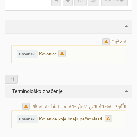
+
-
Vokalizacija
مَسْكُوكٌ
Kovanice
Bosanski
/
Terminološko značenje
النُّقُودُ المَعْدِنِيَّةُ التي تَحْمِلُ خاتَمًا مِن السُّلْطَةِ العامَّةِ.
Kovanice koje imaju pečat vlasti.
Bosanski