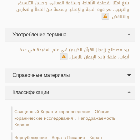
بليغ امتاز بفصاحة الألفاظ، وسلامة المعاني، وحسن التنسيق
والترتيب، مع قوة الحجة والإقناع، وعصمة من الخطأ والتعارض
والتناقض.
Употребление термина
يرد مصطلح (إعجاز القرآن الكريم) في علم العقيدة في عدة
أبواب، منها: باب: الإيمان بالرسل.
Справочные материалы
Классификации
Священный Коран и корановедение
Общие
.
коранические исследования
Неподражаемость
.
Корана
.
Вероубеждение
Вера в Писания
Коран
.
.
.