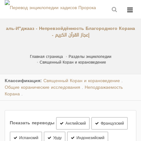
аль-И"джааз - Непревзойдённость Благородного Корана
- إعجاز القرآن الكريم
Главная страница
Разделы энциклопедии
Священный Коран и корановедение
Классификация:
Священный Коран и корановедение
.
Общие коранические исследования
Неподражаемость
.
Корана
.
Показать переводы
Английский
Французский
Испанский
Урду
Индонезийский