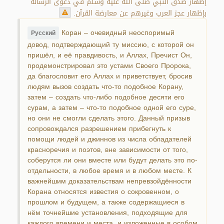
إظهار صدق النبي صلى الله عليه وسلم في دعوى الرسالة
بإظهار عجز العرب وغيرهم عن معارضة القرآن.
Коран – очевидный неоспоримый
Русский
довод, подтверждающий ту миссию, с которой он
пришёл, и её правдивость, и Аллах, Пречист Он,
продемонстрировал это устами Своего Пророка,
да благословит его Аллах и приветствует, бросив
людям вызов создать что-то подобное Корану,
затем – создать что-либо подобное десяти его
сурам, а затем – что-то подобное одной его суре,
но они не смогли сделать этого. Данный призыв
сопровождался разрешением прибегнуть к
помощи людей и джиннов из числа обладателей
красноречия и поэтов, вне зависимости от того,
соберутся ли они вместе или будут делать это по-
отдельности, в любое время и в любом месте. К
важнейшим доказательствам непревзойдённости
Корана относятся известия о сокровенном, о
прошлом и будущем, а также содержащиеся в
нём точнейшие установления, подходящие для
каждого времени и места, и изложенные в особом