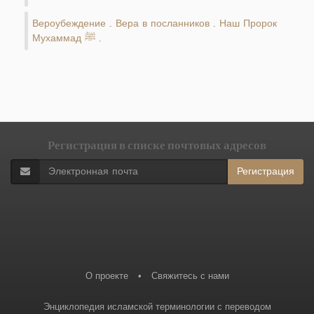
Вероубеждение
Вера в посланников
Наш Пророк
.
.
Мухаммад ﷺ
.
Регистрация в списке почтовых адресов
Регистрация
О проекте
•
Свяжитесь с нами
Энциклопедия исламской терминологии с переводом