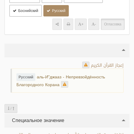
Боснийский
Русский
+
-
Огласовка
إعجاز القرآن الكريم
аль-И"джааз - Непревзойдённость
Русский
Благородного Корана
/
Специальное значение