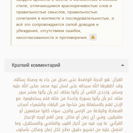
стиле, отличающимся красноречивостью слов и
правильностью смыслов, правильностью
сочетания в контексте и последовательностью, и
всё это сопровождается силой доводов и
убеждения, отсутствием ошибок,
несогласованности и противоречия.
Краткий комментарий
القرآن: هو الحجة الواضحة على صدق من جاء به وصحة رسالته،
وقد أظهرها الله سبحانه على لسان نبيه محمد صلى الله عليه
وسلم، وتحدى الناس أن يأتوا بمثله، ثم بأن يأتوا بعشر سور
مثله، ثم بأن يأتوا بسورة واحدة من مثله فلم يستطيعوا، مع
الإذن لهم بالاستعانة بمن شاءوا من البلغاء والشعراء أصحاب
الفصاحة والبلاغة من الإنس والجن، سواء كانوا مجتمعين أو
متفرقين، وفي أي زمان أو مكان. ومن أهم أوجه الإعجاز
القرآني: ما ورد فيه من أخبار الغيب والماضي والمستقبل، وما
اشتمل عليه من تشريع دقيق صالح لكل زمان ومكان، بأسلوب