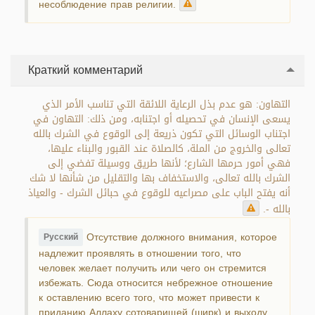
несоблюдение прав религии.
Краткий комментарий
التهاون: هو عدم بذل الرعاية اللائقة التي تناسب الأمر الذي
يسعى الإنسان في تحصيله أو اجتنابه، ومن ذلك: التهاون في
اجتناب الوسائل التي تكون ذريعة إلى الوقوع في الشرك بالله
تعالى والخروج من الملة، كالصلاة عند القبور والبناء عليها،
فهي أمور حرمها الشارع؛ لأنها طريق ووسيلة تفضي إلى
الشرك بالله تعالى، والاستخفاف بها والتقليل من شأنها لا شك
أنه يفتح الباب على مصراعيه للوقوع في حبائل الشرك - والعياذ
بالله -.
Отсутствие должного внимания, которое
Русский
надлежит проявлять в отношении того, что
человек желает получить или чего он стремится
избежать. Сюда относится небрежное отношение
к оставлению всего того, что может привести к
приданию Аллаху сотоварищей (ширк) и выходу