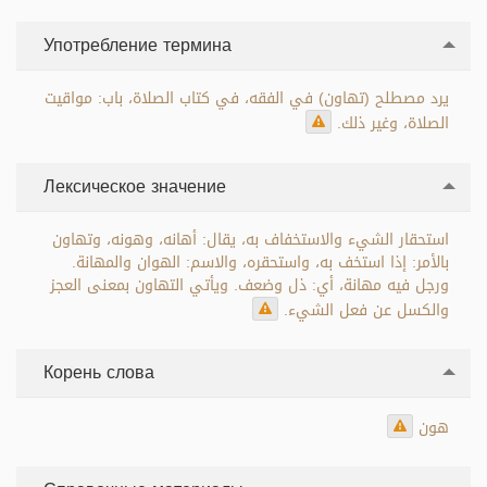
Употребление термина
يرد مصطلح (تهاون) في الفقه، في كتاب الصلاة، باب: مواقيت
الصلاة، وغير ذلك.
Лексическое значение
استحقار الشيء والاستخفاف به، يقال: أهانه، وهونه، وتهاون
بالأمر: إذا استخف به، واستحقره، والاسم: الهوان والمهانة.
ورجل فيه مهانة، أي: ذل وضعف. ويأتي التهاون بمعنى العجز
والكسل عن فعل الشيء.
Корень слова
هون