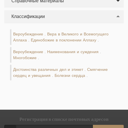
Справочные материалы
Классификации
Вероубеждение
Вера в Великого и Всемогущего
.
Аллаха
Единобожие в поклонении Аллаху
.
.
Вероубеждение
Наименования и суждения
.
.
Многобожие
.
Достоинства различных дел и этикет
Смягчение
.
сердец и увещания
Болезни сердца
.
.
Регистрация в списке почтовых адресов