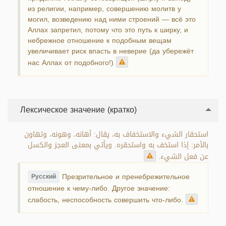
из религии, например, совершению молитв у
могил, возведению над ними строений — всё это
Аллах запретил, потому что это путь к ширку, и
небрежное отношение к подобным вещам
увеличивает риск впасть в неверие (да убережёт
нас Аллах от подобного!)
Лексическое значение (кратко)
استحقار الشيء والاستخفاف به، يقال: أهانه، وهونه، وتهاون
بالأمر: إذا استخف به واستحقره. ويأتي بمعنى العجز والكسل
عن فعل الشيء.
Презрительное и пренебрежительное
Русский
отношение к чему-либо. Другое значение:
слабость, неспособность совершить что-либо.